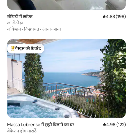
सोरेन्टो में लॉफ़्ट
औसत रेटिंग 5 में स
4.83 (198)
ला रोटोंडा
लोकेशन
·
किफ़ायत
·
आना-जाना
गेस्ट्स की फ़ेवरेट
गेस्ट्स का टॉप फ़ेवरेट
Massa Lubrense में छुट्टी बिताने का घर
औसत रेटिंग 5 में स
4.98 (122)
वेकेशन होम मारार्टे