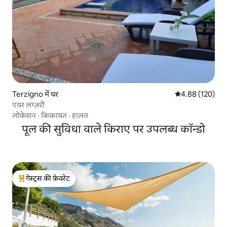
Terzigno में घर
औसत रेटिंग 5 में स
4.88 (120)
एयर लग्ज़री
लोकेशन
·
किफ़ायत
·
हालत
पूल की सुविधा वाले किराए पर उपलब्ध कॉन्डो
गेस्ट्स की फ़ेवरेट
गेस्ट्स का टॉप फ़ेवरेट