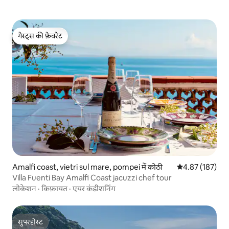
गेस्ट्स की फ़ेवरेट
गेस्ट्स की फ़ेवरेट
Amalfi coast, vietri sul mare, pompei में कोठी
औसत रेटिंग 5 में स
4.87 (187)
Villa Fuenti Bay Amalfi Coast jacuzzi chef tour
लोकेशन
·
किफ़ायत
·
एयर कंडीशनिंग
सुपरहोस्ट
सुपरहोस्ट