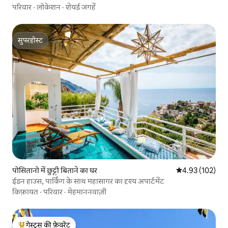
परिवार
·
लोकेशन
·
शेयर्ड जगहें
सुपरहोस्ट
सुपरहोस्ट
पोसितानो में छुट्टी बिताने का घर
औसत रेटिंग 5 में स
4.93 (102)
ईडन हाउस, पार्किंग के साथ महासागर का दृश्य अपार्टमेंट
किफ़ायत
·
परिवार
·
मेहमाननवाज़ी
गेस्ट्स की फ़ेवरेट