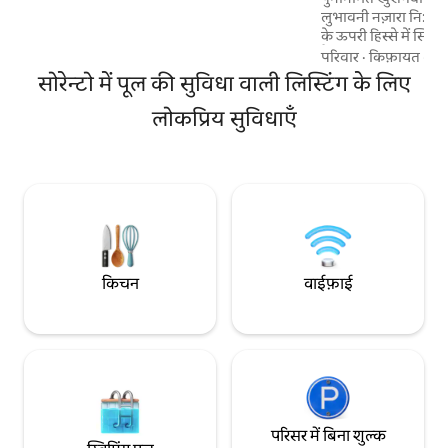
लुभावनी नज़ारा नि: शु
के ऊपरी हिस्से में स्थित ह
है, एक करामाती फूलदार 
परिवार
·
किफ़ायत
·
पू
एक भ्रमण या एक लंबी स
सोरेन्टो में पूल की सुविधा वाली लिस्टिंग के लिए
आदर्श स्थान है। केंद्र 
पर स्थित है, लेकिन शह
लोकप्रिय सुविधाएँ
बहुत दूर है, मेरा बगीचा 
बारबेक्यू और पार्किंग
है।
किचन
वाईफ़ाई
परिसर में बिना शुल्क