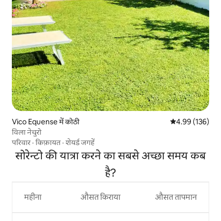
Vico Equense में कोठी
औसत रेटिंग 5 में स
4.99 (136)
विला नेचुरो
परिवार
·
किफ़ायत
·
शेयर्ड जगहें
सोरेन्टो की यात्रा करने का सबसे अच्छा समय कब
है?
महीना
औसत किराया
औसत तापमान