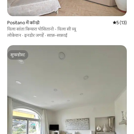
Positano में कॉन्डो
औसत रेटिंग 5 
5 (13)
विला सांता कियारा पोसितानो - विला सी व्यू
लोकेशन
·
इनडोर जगहें
·
साफ़-सफ़ाई
सुपरहोस्ट
सुपरहोस्ट