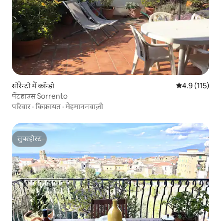
सोरेन्टो में कॉन्डो
औसत रेटिंग 5 में
4.9 (115)
पेंटहाउस Sorrento
परिवार
·
किफ़ायत
·
मेहमाननवाज़ी
सुपरहोस्ट
सुपरहोस्ट