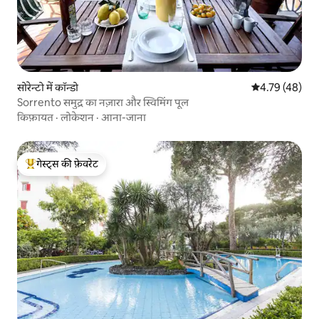
सोरेन्टो में कॉन्डो
औसत रेटिंग 5 में 
4.79 (48)
Sorrento समुद्र का नज़ारा और स्विमिंग पूल
किफ़ायत
·
लोकेशन
·
आना-जाना
गेस्ट्स की फ़ेवरेट
गेस्ट्स का टॉप फ़ेवरेट