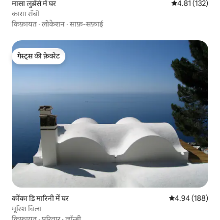
मासा लुब्रेंसे में घर
औसत रेटिंग 5 में स
4.81 (132)
कासा रॉबी
किफ़ायत
·
लोकेशन
·
साफ़-सफ़ाई
गेस्ट्स की फ़ेवरेट
गेस्ट्स की फ़ेवरेट
कोंका डि मारिनी में घर
औसत रेटिंग 5 में स
4.94 (188)
मूरिश विला
किफ़ायत
·
परिवार
·
लॉन्ड्री