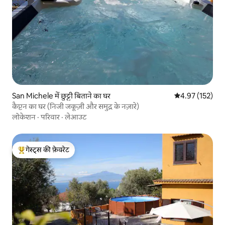
San Michele में छुट्टी बिताने का घर
औसत रेटिंग 5 में स
4.97 (152)
कैप्टन का घर (निजी जकूज़ी और समुद्र के नज़ारे)
लोकेशन
·
परिवार
·
लेआउट
गेस्ट्स की फ़ेवरेट
गेस्ट्स का टॉप फ़ेवरेट