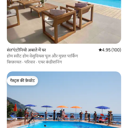
संत'एंटोनियो अबाते में घर
औसत रेटिंग 5 में स
4.95 (100)
होम स्वीट होम वेसुवियस पूल और मुफ़्त पार्किंग
किफ़ायत
·
परिवार
·
एयर कंडीशनिंग
गेस्ट्स की फ़ेवरेट
गेस्ट्स की फ़ेवरेट