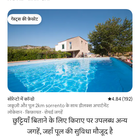
गेस्ट्स की फ़ेवरेट
गेस्ट्स की फ़ेवरेट
सोरेन्टो में कॉन्डो
औसत रेटिंग 5 में स
4.84 (192)
जकूज़ी और पूल 2km sorrento के साथ डीलक्स अपार्टमेंट
लोकेशन
·
किफ़ायत
·
शेयर्ड जगहें
छुट्टियाँ बिताने के लिए किराए पर उपलब्ध अन्य
जगहें, जहाँ पूल की सुविधा मौजूद है