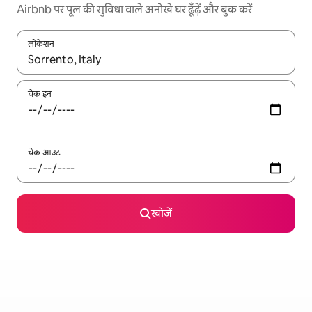
Airbnb पर पूल की सुविधा वाले अनोखे घर ढूँढ़ें और बुक करें
लोकेशन
नतीजों के उपलब्ध होने पर, अप और डाउन 'ऐरो की' का इस्तेमाल करके नेविगेट करें
चेक इन
चेक आउट
खोजें