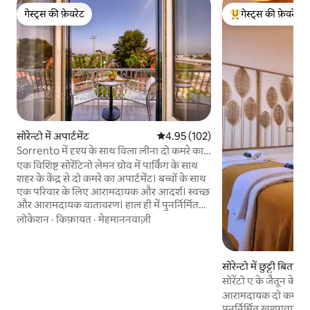
गेस्ट्स की फ़ेवरेट
गेस्ट्स की फ़ेवरेट
गेस्ट्स की फ़ेवरेट
गेस्ट्स का टॉप फ़ेवरेट
सोरेन्टो में अपार्टमेंट
औसत रेटिंग 5 में से 4.95, 102 समीक्षाएँ
4.95 (102)
Sorrento में दृश्य के साथ विला लीना दो कमरे का
अपार्टमेंट (304)
एक विशिष्ट सोरेंटिनो लेमन ग्रोव में पार्किंग के साथ
शहर के केंद्र से दो कमरे का अपार्टमेंट। बच्चों के साथ
एक परिवार के लिए आरामदायक और आदर्श। स्वच्छ
और आरामदायक वातावरण। हाल ही में पुनर्निर्मित
और सभी आराम से सुसज्जित। दो कमरे के अपार्टमेंट
लोकेशन
·
किफ़ायत
·
मेहमाननवाज़ी
में एक बेडरूम है जिसमें डबल बेड और सिंगल बेड और
रसोईघर के साथ रहने की जगह और एक अतिरिक्त
सिंगल सोफा बेड है। दो कमरे का अपार्टमेंट प्रदान
सोरेन्टो में छुट्टी बिताने
करता है: सुसज्जित रसोईघर, सैटेलाइट टीवी,
सोरेंटो ए के जैतून के पेड़
इंटरनेट, शॉवर के साथ बाथरूम, हेअर ड्रायर, शहर के
आरामदायक दो कमरे कुट
दृश्यों के साथ बालकनी
पुनर्निर्मित खुशगवार 