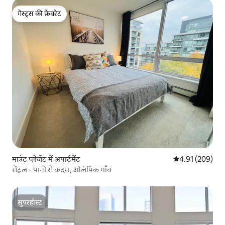
गेस्ट्स की फ़ेवरेट
गेस्ट्स की फ़ेवरेट
माउंट प्लेजेंट में अपार्टमेंट
औसत रेटिंग 5 में स
4.91 (209)
सेंट्रल - पानी से कदम, ओलंपिक गाँव
सुपरहोस्ट
सुपरहोस्ट