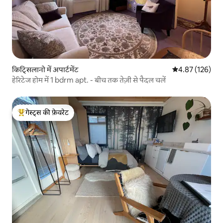
किट्सिलानो में अपार्टमेंट
औसत रेटिंग 5 में स
4.87 (126)
हेरिटेज होम में 1 bdrm apt. - बीच तक तेज़ी से पैदल चलें
गेस्ट्स की फ़ेवरेट
गेस्ट्स का टॉप फ़ेवरेट