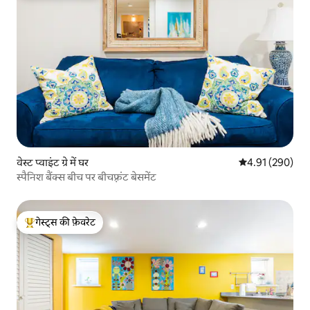
वेस्ट प्वाइंट ग्रे में घर
औसत रेटिंग 5 में स
4.91 (290)
स्पैनिश बैंक्स बीच पर बीचफ़्रंट बेसमेंट
गेस्ट्स की फ़ेवरेट
गेस्ट्स का टॉप फ़ेवरेट