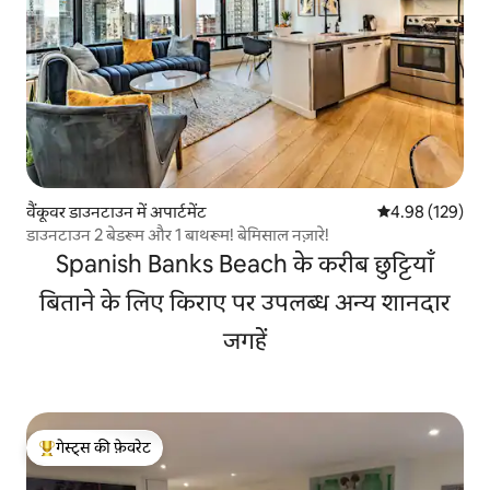
वैंकूवर डाउनटाउन में अपार्टमेंट
औसत रेटिंग 5 में स
4.98 (129)
डाउनटाउन 2 बेडरूम और 1 बाथरूम! बेमिसाल नज़ारे!
Spanish Banks Beach के करीब छुट्टियाँ
बिताने के लिए किराए पर उपलब्ध अन्य शानदार
जगहें
गेस्ट्स की फ़ेवरेट
गेस्ट्स का टॉप फ़ेवरेट