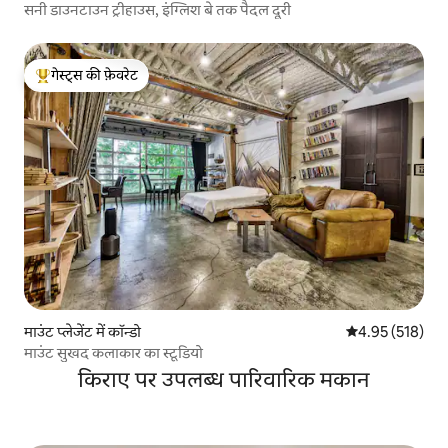
सनी डाउनटाउन ट्रीहाउस, इंग्लिश बे तक पैदल दूरी
गेस्ट्स की फ़ेवरेट
गेस्ट्स का टॉप फ़ेवरेट
माउंट प्लेजेंट में कॉन्डो
औसत रेटिंग 5 में स
4.95 (518)
माउंट सुखद कलाकार का स्टूडियो
किराए पर उपलब्ध पारिवारिक मकान