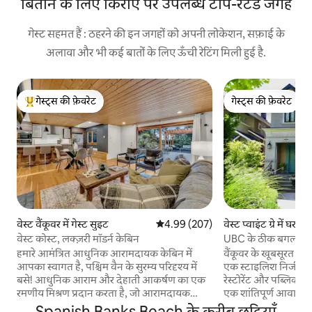
बिताने के लिए किराए पर उपलब्ध टॉप-रेटेड जगहें
गेस्ट सहमत हैं : ठहरने की इन जगहों को अपनी लोकेशन, सफ़ाई के
अलावा और भी कई बातों के लिए ऊँची रेटिंग मिली हुई है.
गेस्ट्स की फ़ेवरेट
गेस्ट्स की फ़ेवरेट
गेस्ट्स का टॉप फ़ेवरेट
गेस्ट्स की फ़ेवरेट
वेस्ट वैंकूवर में गेस्ट सुइट
औसत रेटिंग 5 में से 4.99, 207 समीक्षाएँ
4.99 (207)
वेस्ट प्वाइंट ग्रे में घर
वेस्ट कोस्ट, लक्ज़री मॉडर्न केबिन
UBC के ठीक बगल में
हमारे आमंत्रित आधुनिक आरामदायक केबिन में
वैंकूवर के खूबसूरत पॉइं
आपका स्वागत है, पश्चिम वैन के सुरम्य परिदृश्य में
एक स्टाइलिश निजी इकाई का
बसे! आधुनिक आराम और देहाती आकर्षण का एक
रेस्टोरेंट और पब्लिक ट्
रमणीय मिश्रण प्रदान करता है, जो आरामदायक
एक शांतिपूर्ण आवासीय 
वापसी की तलाश करने वाले मेहमानों के लिए एक
सुविधाजनक मुफ़्त पार्किंग। यूबीसी के मुख्य 
Spanish Banks Beach के करीब छुट्टियाँ