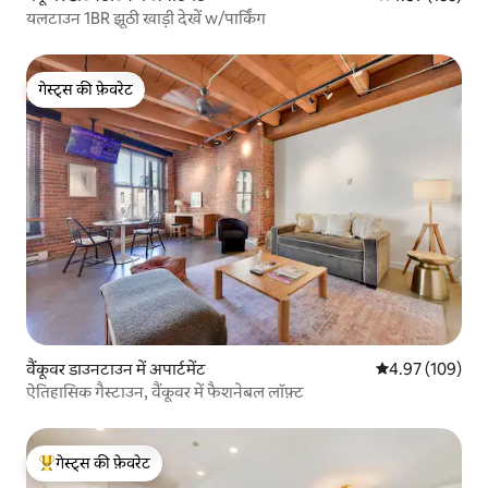
यलटाउन 1BR झूठी खाड़ी देखें w/पार्किंग
गेस्ट्स की फ़ेवरेट
गेस्ट्स की फ़ेवरेट
वैंकूवर डाउनटाउन में अपार्टमेंट
औसत रेटिंग 5 में स
4.97 (109)
ऐतिहासिक गैस्टाउन, वैंकूवर में फैशनेबल लॉफ़्ट
गेस्ट्स की फ़ेवरेट
गेस्ट्स का टॉप फ़ेवरेट