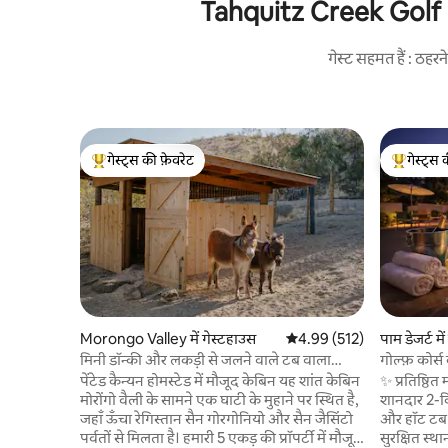
Tahquitz Creek Golf Res
गेस्ट सहमत हैं : ठह
गेस्ट्स की फ़ेवरेट
गेस्ट्स 
गेस्ट्स का टॉप फ़ेवरेट
गेस्ट्स का 
Morongo Valley में गेस्टहाउस
औसत रेटिंग 5 में से 4.99, 512
4.99 (512)
पाम डेजर्ट मे
मिनी डॉन्की और लकड़ी से जलने वाले टब वाला
गोल्फ़ कोर्स
विल्डरनेस केबिन
पेंटेड कैन्यन होमस्टेड में मौजूद केबिन यह शांत केबिन
✨ प्रतिष्ठित 
मोरोंगो वैली के सामने एक घाटी के मुहाने पर स्थित है,
शानदार 2-किंग
जहाँ ऊँचा रेगिस्तान सैन गोरगोनियो और सैन जैसिंटो
और हॉट टब म
पर्वतों से मिलता है। हमारी 5 एकड़ की प्रॉपर्टी में मौजूद
सुरक्षित स्थ