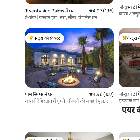
जोशुआ ट्री मे
Twentynine Palms में घर
औसत रेटिंग 5 में से 4.97, 196
4.97 (196)
कासा अल्तुर
डे-ब्रेक | कस्टम पूल, स्पा, सौना, वेलनेस रूम
नज़ारे
गेस्ट्स की फ़ेवरेट
गेस्ट्स 
गेस्ट्स का टॉप फ़ेवरेट
गेस्ट्स का 
जोशुआ ट्री मे
पाम स्प्रिंग्स में घर
औसत रेटिंग 5 में से 4.96, 107
4.96 (107)
इटरनल सन | म
लग्ज़री रेगिस्तान में घूमने - फिरने की जगह | पूल, स्पा
+ फ़ायरपिट
एयर क