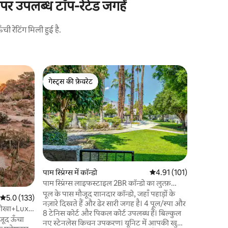
र उपलब्ध टॉप-रेटेड जगहें
 रेटिंग मिली हुई है.
जोशुआ ट्री म
गेस्ट्स की फ़ेवरेट
गेस्ट्स
'डेजर्ट वाइ
गेस्ट्स की फ़ेवरेट
गेस्ट्स का
डेजर्ट वाइ
जिसमें एक 
के सुरक्षित
ट्री नेशनल प
ड्राइव पर ह
लिए 5 मिनट 
करने, आराम
आनंद लेने की जगह है। ह
पाम स्प्रिंग्स में कॉन्डो
औसत रेटिंग 5 में से 4.91, 10
4.91 (101)
के बाद हमारे
पाम स्प्रिंग्स लाइफस्टाइल 2BR कॉन्डो का लुत्फ़
और कैक्टस ग
उठाएँ
पूल के पास मौजूद शानदार कॉन्डो, जहाँ पहाड़ों के
टब से स्टार
औसत रेटिंग 5 में से 5.0, 133 समीक्षाएँ
5.0 (133)
नज़ारे दिखते हैं और ढेर सारी जगह है। 4 पूल/स्पा और
स अनोखा+Luxe
8 टेनिस कोर्ट और पिकल कोर्ट उपलब्ध हैं। बिल्कुल
ौजूद ऊँचा
नए स्टेनलेस किचन उपकरण। यूनिट में आपकी खुशी