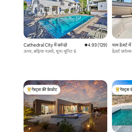
Cathedral City में कॉन्डो
औसत रेटिंग 5 में से 4.93, 129
4.93 (129)
पाम डेजर्ट में
ऊपर, बढ़िया नज़ारे, धूप। यूनिट 6
डेज़र्ट फ़ॉ
गेस्ट्स की फ़ेवरेट
गेस्ट्स 
गेस्ट्स का टॉप फ़ेवरेट
गेस्ट्स का 