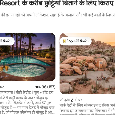
ort के करीब छुट्टियाँ बिताने के लिए किराए प
रने की इन जगहों को अपनी लोकेशन, सफ़ाई के अलावा और भी कई बातों के लिए ऊँची
की फ़ेवरेट
गेस्ट्स की फ़ेवरेट
टॉप फ़ेवरेट
गेस्ट्स का टॉप फ़ेवरेट
 समीक्षाएँ
ं घर
औसत रेटिंग 5 में से 4.96, 157 समीक्षाएँ
4.96 (157)
 का नज़ारा | बोहो रिट्रीट | पूल + हॉट टब
मॉन्टेरी कंट्री क्लब के अंदर मौजूद इस
जोशुआ ट्री में घर
 + डेन रेज़िडेंस में ठहरें, जहाँ 37 पूल
पार्क एंट्री के लिए स्फ़ेयर इन द रॉक्
ौजूद हैं — यह पाम डेज़र्ट में मौजूद एक
2min
स्फ़ियर इन द रॉक्स हमारा रेगिस्तान में म
ान है, जो गोल्फ़ कोर्स पर ही मौजूद है और