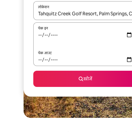
लोकेशन
नतीजों के उपलब्ध होने पर, अप और डाउन 'ऐरो की' का इस्तेमाल 
चेक इन
चेक आउट
खोजें