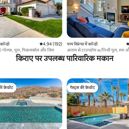
 समीक्षाएँ
 कॉन्डो
औसत रेटिंग 5 में से 4.94, 192 समीक्षाएँ
4.94 (192)
पाम स्प्रिंग्स में कॉन्डो
औ
ल्स | गोल्फ़, पूल, पिकलबॉल और जिम
आराम से टाउनहोम w/निजी पूल, स्पा और
किराए पर उपलब्ध पारिवारिक मकान
की फ़ेवरेट
गेस्ट्स की फ़ेवरेट
टॉप फ़ेवरेट
गेस्ट्स की फ़ेवरेट