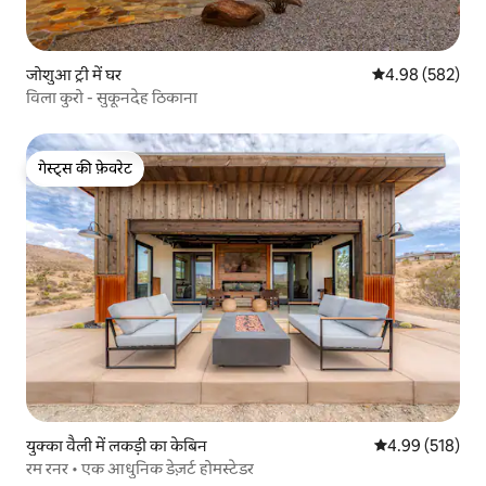
जोशुआ ट्री में घर
औसत रेटिंग 5 में स
4.98 (582)
विला कुरो - सुकूनदेह ठिकाना
गेस्ट्स की फ़ेवरेट
गेस्ट्स की फ़ेवरेट
युक्का वैली में लकड़ी का केबिन
औसत रेटिंग 5 में स
4.99 (518)
रम रनर • एक आधुनिक डेज़र्ट होमस्टेडर