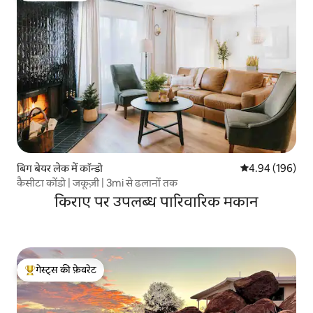
बिग बेयर लेक में कॉन्डो
औसत रेटिंग 5 में स
4.94 (196)
कैसीटा कोंडो | जकूज़ी | 3mi से ढलानों तक
किराए पर उपलब्ध पारिवारिक मकान
गेस्ट्स की फ़ेवरेट
गेस्ट्स का टॉप फ़ेवरेट