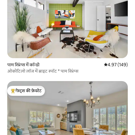
पाम स्प्रिंग्स में कॉन्डो
औसत रेटिंग 5 में स
4.97 (149)
ओकोटिलो लॉज में ब्राइट स्पॉट * पाम स्प्रिंग्स
गेस्ट्स की फ़ेवरेट
गेस्ट्स का टॉप फ़ेवरेट