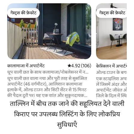
गेस्ट्स की फ़ेवरेट
गेस्ट्स की फ़ेवरेट
गेस्ट्स की फ़ेवरेट
गेस्ट्स की फ़ेवरेट
कालामाजा में अपार्टमेंट
औसत रेटिंग 5 में से 4.92, 106 समीक्षाएँ
4.92 (106)
केस्क्लिन में अपार्टमेंट
धूप वाली छत के साथ कलामाजा/नोबलेसनर में नया
ओल्ड टाउन के बगल में
फ़्लैट
धूप वाली छत वाला नया और पूरी तरह से सुसज्जित
एक स्टाइलिश अपार्टमें
अपार्टमेंट (46 वर्गमीटर), आलिशान कलामाजा
लें जिसमें अंदर और बाह
इलाके में, ओल्ड टाउन और सिटी सेंटर से 15 मिनट
अपार्टमेंट जीवंत औ
की पैदल दूरी पर। यह एक शांत और सुकूनदायक
जिले के दिल में स्थित है 
इलाके में मौजूद है, जो बाल्टिक सागर और सीप्लेन
कैफे शामिल हैं और ओल
ताल्लिन में बीच तक जाने की सहूलियत देने वाली
हार्बर म्यूज़ियम से ज़्यादा दूर नहीं है। बहुत सारे स्वादिष्ट
मिनट की पैदल दूरी पर है। अपार्टमेंट पेशेवरों
रेस्टोरेंट, कैफ़ेटेरिया और बेकरी बस थोड़ी दूरी पर
किराए पर उपलब्ध लिस्टिंग के लिए लोकप्रिय
टीम द्वारा स्थापित कि
पैदल दूरी पर मौजूद हैं। इमारत के ठीक बगल में एक
चादरें, तौलिए और आवश
सुविधाएँ
सुंदर और शांत पार्क है, जहाँ आप सुबह जॉगिंग कर
लोगों की बुकिंग की कीम
सकते हैं या फिर ट्रेंडी जोपो बाइक पर सवार होकर
यदि 2 व्यक्तियों के लि