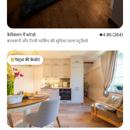
केस्क्लिन में कॉन्डो
औसत रेटिंग 5 में स
4.86 (264)
बालकनी और निजी पार्किंग की सुविधा वाला स्टूडियो
गेस्ट्स की फ़ेवरेट
गेस्ट्स का टॉप फ़ेवरेट