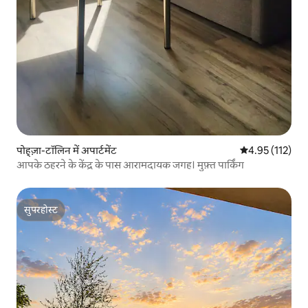
पोह्ज़ा-टॉलिन में अपार्टमेंट
औसत रेटिंग 5 में स
4.95 (112)
आपके ठहरने के केंद्र के पास आरामदायक जगह। मुफ़्त पार्किंग
सुपरहोस्ट
सुपरहोस्ट