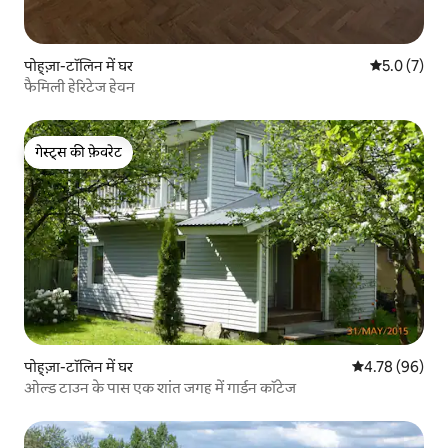
पोह्ज़ा-टॉलिन में घर
औसत रेटिंग 5 म
5.0 (7)
फैमिली हेरिटेज हेवन
गेस्ट्स की फ़ेवरेट
गेस्ट्स की फ़ेवरेट
पोह्ज़ा-टॉलिन में घर
औसत रेटिंग 5 में 
4.78 (96)
ओल्ड टाउन के पास एक शांत जगह में गार्डन कॉटेज