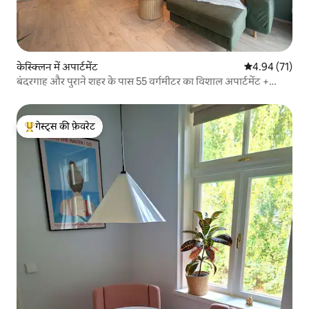
केस्क्लिन में अपार्टमेंट
औसत रेटिंग 5 में 
4.94 (71)
बंदरगाह और पुराने शहर के पास 55 वर्गमीटर का विशाल अपार्टमेंट +
पार्किंग
गेस्ट्स की फ़ेवरेट
गेस्ट्स का टॉप फ़ेवरेट