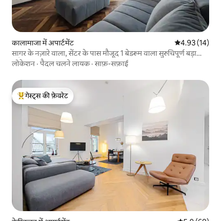
कालामाजा में अपार्टमेंट
औसत रेटिंग 5 में 
4.93 (14)
सागर के नज़ारे वाला, सेंटर के पास मौजूद 1 बेडरूम वाला सुरुचिपूर्ण बड़ा
फ़्लैट
लोकेशन
·
पैदल चलने लायक
·
साफ़-सफ़ाई
गेस्ट्स की फ़ेवरेट
गेस्ट्स का टॉप फ़ेवरेट