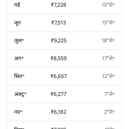
मई
₹7,228
10°से॰
जून
₹7,513
15°से॰
जुल॰
₹9,225
18°से॰
अग॰
₹8,559
17°से॰
सित॰
₹6,657
12°से॰
अक्टू॰
₹6,277
7°से॰
नव॰
₹6,182
2°से॰