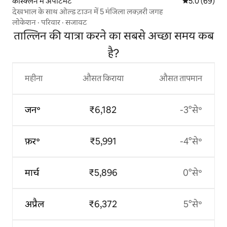
केस्क्लिन में अपार्टमेंट
औसत रेटिंग 5 में
5.0 (69)
देखभाल के साथ ओल्ड टाउन में 5 मंजिला लक्ज़री जगह
लोकेशन
·
परिवार
·
सजावट
ताल्लिन की यात्रा करने का सबसे अच्छा समय कब
है?
महीना
औसत किराया
औसत तापमान
जन॰
₹6,182
-3°से॰
फ़र॰
₹5,991
-4°से॰
मार्च
₹5,896
0°से॰
अप्रैल
₹6,372
5°से॰