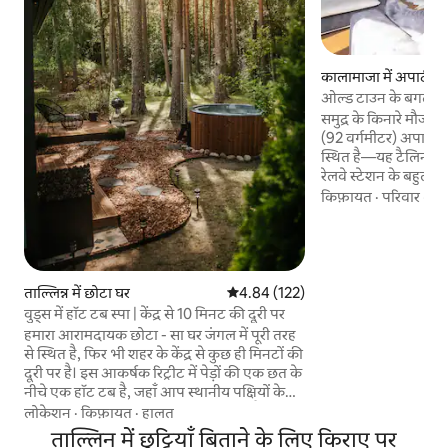
कालामाजा में अपार्टमेंट
ओल्ड टाउन के बगल में
अपार्टमेंट
समुद्र के किनारे मौज
(92 वर्गमीटर) अपार्ट
स्थित है—यह टैलिन ओ
रेलवे स्टेशन के बहुत करीब है। यहाँ पर
शहर में छुट्टियाँ बिताने
किफ़ायत
·
परिवार
·
एक
व्यावसायिक यात्रा करन
हैं—एक विशाल लिविंग
किचन है, दो बेडरूम,
घर में पार्किंग की जगह।
स्थित है और इसमें बह
ताल्लिन्न में छोटा घर
औसत रेटिंग 5 में से 4.84, 122 समीक्षाएँ
4.84 (122)
कई रेस्टोरेंट, कॉफ़ी शॉ
वुड्स में हॉट टब स्पा | केंद्र से 10 मिनट की दूरी पर
हमारा आरामदायक छोटा - सा घर जंगल में पूरी तरह
से स्थित है, फिर भी शहर के केंद्र से कुछ ही मिनटों की
दूरी पर है। इस आकर्षक रिट्रीट में पेड़ों की एक छत के
नीचे एक हॉट टब है, जहाँ आप स्थानीय पक्षियों के
सुखदायक गाने सुनते हुए आराम कर सकते हैं। अंदर,
लोकेशन
·
किफ़ायत
·
हालत
एक अच्छी तरह से सुसज्जित किचन, एक
ताल्लिन में छुट्टियाँ बिताने के लिए किराए पर