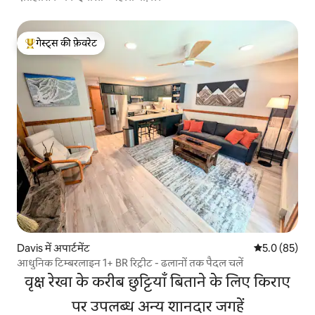
गेस्ट्स की फ़ेवरेट
गेस्ट्स का टॉप फ़ेवरेट
Davis में अपार्टमेंट
औसत रेटिंग 5 में
5.0 (85)
आधुनिक टिम्बरलाइन 1+ BR रिट्रीट - ढलानों तक पैदल चलें
वृक्ष रेखा के करीब छुट्टियाँ बिताने के लिए किराए
पर उपलब्ध अन्य शानदार जगहें