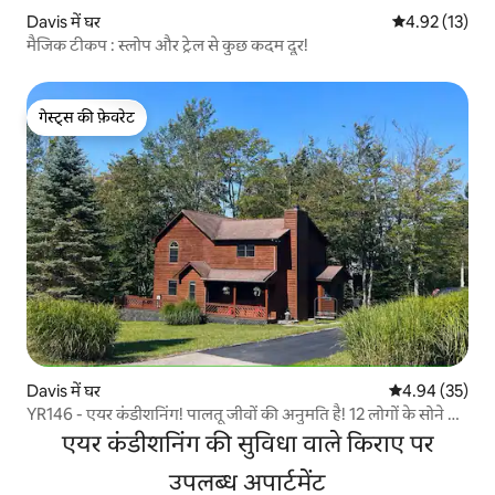
Davis में घर
औसत रेटिंग 5 में 
4.92 (13)
मैजिक टीकप : स्लोप और ट्रेल से कुछ कदम दूर!
गेस्ट्स की फ़ेवरेट
गेस्ट्स की फ़ेवरेट
Davis में घर
औसत रेटिंग 5 में 
4.94 (35)
YR146 - एयर कंडीशनिंग! पालतू जीवों की अनुमति है! 12 लोगों के सोने की
जगह!
एयर कंडीशनिंग की सुविधा वाले किराए पर
उपलब्ध अपार्टमेंट