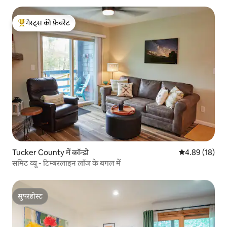
गेस्ट्स की फ़ेवरेट
गेस्ट्स का टॉप फ़ेवरेट
Tucker County में कॉन्डो
औसत रेटिंग 5 में 
4.89 (18)
समिट व्यू - टिम्बरलाइन लॉज के बगल में
सुपरहोस्ट
सुपरहोस्ट