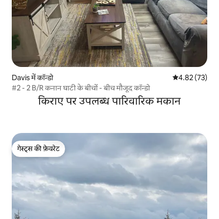
Davis में कॉन्डो
औसत रेटिंग 5 में 
4.82 (73)
#2 - 2 B/R कनान घाटी के बीचों - बीच मौजूद कॉन्डो
किराए पर उपलब्ध पारिवारिक मकान
गेस्ट्स की फ़ेवरेट
गेस्ट्स की फ़ेवरेट