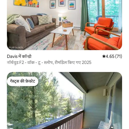
Davis में कॉन्डो
औसत रेटिंग 5 में 
4.65 (71)
नॉर्थवुड F2 - वॉक - टू - स्लोप, रीमॉडेल किए गए 2025
गेस्ट्स की फ़ेवरेट
गेस्ट्स की फ़ेवरेट