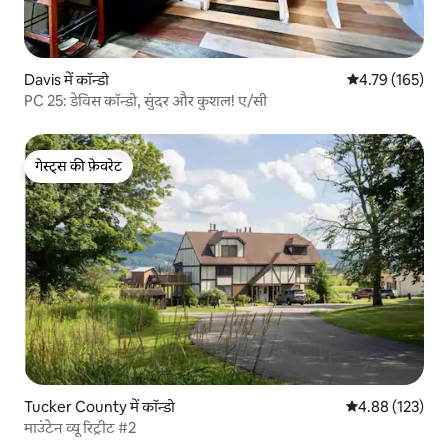
Davis में कॉन्डो
औसत रेटिंग 5 में स
4.79 (165)
PC 25: डेविस कॉन्डो, सुंदर और कुशल! ए/सी
गेस्ट्स की फ़ेवरेट
गेस्ट्स की फ़ेवरेट
Tucker County में कॉन्डो
औसत रेटिंग 5 में स
4.88 (123)
माउंटेन व्यू रिट्रीट #2