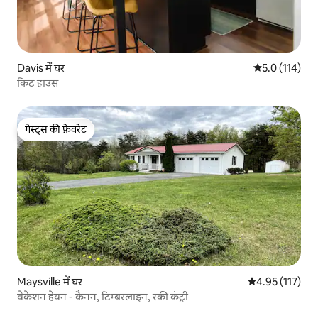
Davis में घर
औसत रेटिंग 5 में
5.0 (114)
किट हाउस
गेस्ट्स की फ़ेवरेट
गेस्ट्स की फ़ेवरेट
Maysville में घर
औसत रेटिंग 5 में स
4.95 (117)
वेकेशन हेवन - कैनन, टिम्बरलाइन, स्की कंट्री