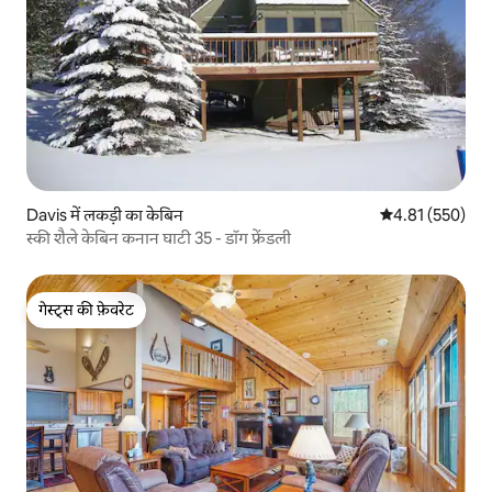
Davis में लकड़ी का केबिन
औसत रेटिंग 5 में स
4.81 (550)
स्की शैले केबिन कनान घाटी 35 - डॉग फ्रेंडली
गेस्ट्स की फ़ेवरेट
गेस्ट्स की फ़ेवरेट