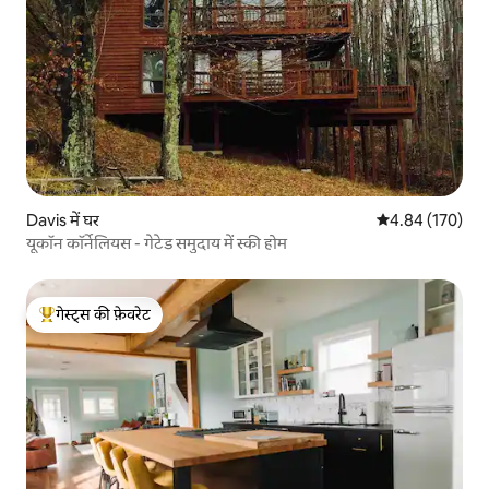
Davis में घर
औसत रेटिंग 5 में स
4.84 (170)
यूकॉन कॉर्नेलियस - गेटेड समुदाय में स्की होम
गेस्ट्स की फ़ेवरेट
गेस्ट्स का टॉप फ़ेवरेट