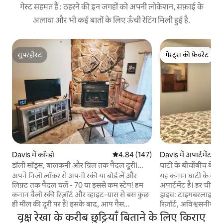
गेस्ट सहमत हैं : ठहरने की इन जगहों को अपनी लोकेशन, सफ़ाई के
अलावा और भी कई बातों के लिए ऊँची रेटिंग मिली हुई है.
सुपरहोस्ट
गेस्ट्स की फ़ेवरेट
सुपरहोस्ट
गेस्ट्स की फ़ेवरेट
Davis में कॉन्डो
औसत रेटिंग 5 में से 4.84, 147 समीक्षाएँ
4.84 (147)
Davis में अपार्टमेंट
डॉली सॉड्स, बालकनी और ग्रिल तक पैदल दूरी।
घाटी के बीचोंबीच बेसमें
जकूज़ी टब!
अपने निजी लॉकर से अपनी स्की या बोर्ड लें और
यह कनान घाटी के बीचों
लिफ़्ट तक पैदल चलें - 70 या इससे कम स्टेप! हम
अपार्टमेंट है। हर चीज़
कनान वैली स्की रिज़ॉर्ट और व्हाइट-ग्रास से बस कुछ
ड्राइव: टाइमबरलाइन स्की रिज़ॉर्ट,
ही मील की दूरी पर हैं! इसके बाद, आप गैस
रिज़ॉर्ट, अविश्वसनीय रू
फ़ायरप्लेस के पास तीसरी मंज़िल के नज़ारों का आनंद
क्षेत्र व्हाइटग्रास, आर्ट
वृक्ष रेखा के करीब छुट्टियाँ बिताने के लिए किराए
लेंगे! पत्थर की फ़ायरप्लेस, कॉपर काउंटर टॉप, नए
विकल्प, शराब की दुका