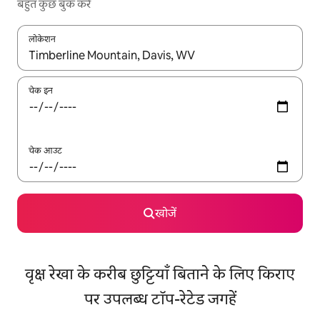
बहुत कुछ बुक करें
लोकेशन
नतीजों के उपलब्ध होने पर, अप और डाउन 'ऐरो की' का इस्तेमाल करके नेविगेट करें
चेक इन
चेक आउट
खोजें
वृक्ष रेखा के करीब छुट्टियाँ बिताने के लिए किराए
पर उपलब्ध टॉप-रेटेड जगहें