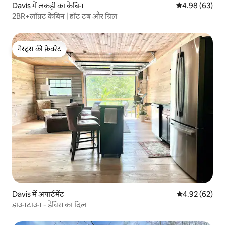
Davis में लकड़ी का केबिन
औसत रेटिंग 5 में 
4.98 (63)
2BR+लॉफ़्ट केबिन | हॉट टब और ग्रिल
गेस्ट्स की फ़ेवरेट
गेस्ट्स की फ़ेवरेट
Davis में अपार्टमेंट
औसत रेटिंग 5 में 
4.92 (62)
डाउनटाउन - डेविस का दिल