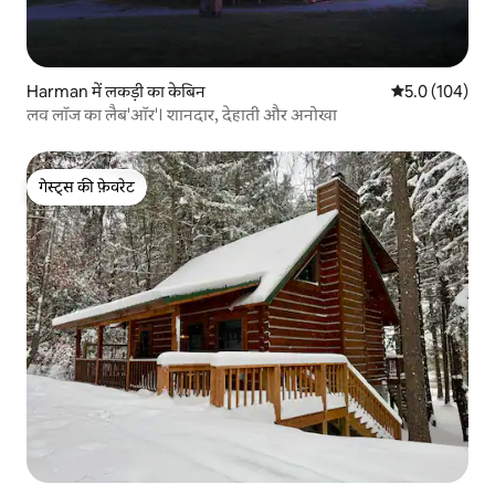
Harman में लकड़ी का केबिन
औसत रेटिंग 5 में 
5.0 (104)
लव लॉज का लैब'ऑर'। शानदार, देहाती और अनोखा
गेस्ट्स की फ़ेवरेट
गेस्ट्स की फ़ेवरेट