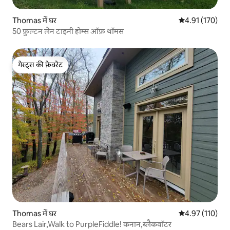
Thomas में घर
औसत रेटिंग 5 में स
4.91 (170)
50 फ़ुल्टन लेन टाइनी होम्स ऑफ़ थॉमस
गेस्ट्स की फ़ेवरेट
गेस्ट्स की फ़ेवरेट
Thomas में घर
औसत रेटिंग 5 में स
4.97 (110)
Bears Lair,Walk to PurpleFiddle! कनान,ब्लैकवॉटर