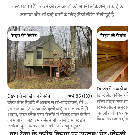
गेस्ट सहमत हैं : ठहरने की इन जगहों को अपनी लोकेशन, सफ़ाई के
अलावा और भी कई बातों के लिए ऊँची रेटिंग मिली हुई है.
गेस्ट्स की फ़ेवरेट
गेस्ट्स की फ़ेवरेट
गेस्ट्स की फ़ेवरेट
गेस्ट्स की फ़ेवरेट
Davis में लकड़ी का के
ड्रिफ्टलैंड केबिन - बैर
Davis में लकड़ी का केबिन
औसत रेटिंग 5 में से 4.86, 139 समीक्षाएँ
4.86 (139)
डॉली सोड्स तक सीधी पह
ब्लैक बेयर रिज़ॉर्ट में आराम से रहें-हाइक करें, तैरें,
टिम्बरलाइन समुदाय में
बाइक चलाएँ
हम आपका (और आपके कुत्तों का) स्वागत करते हैं।
जंगली ज़मीन पर बसा ए
आइए, सुंदर ब्लैक बेयर रिज़ॉर्ट में मौजूद हमारे केबिन
किया गया लॉग होम ड्रिफ
का मज़ा लें, जहाँ हमारे मेहमानों के लिए आउटडोर
स्वागत है। यह आमंत्र
स्विमिंग पूल, पिकल बॉल कोर्ट और बहुत कुछ
आधुनिक सुविधाएँ प्र
उपलब्ध है! डेविस और थॉमस के करीब कैनन वैली में
वृक्ष रेखा के करीब किराए पर उपलब्ध पेट-फ़्रेंडली