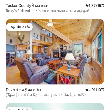
Tucker County में टाउनहाउस
औसत रेटिंग 5 में स
4.87 (157)
Roxy's Retreat — हॉट टब के साथ पालतू जीवों के अनुकूल!
गेस्ट्स की फ़ेवरेट
गेस्ट्स की फ़ेवरेट
Davis में लकड़ी का केबिन
औसत रेटिंग 5 में स
4.91 (107)
ट्रैंक्विल हेवन माउंटेन रिट्रीट - पालतू जानवर ठीक है, फ़ायरपिट