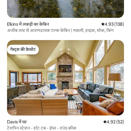
Elkins में लकड़ी का केबिन
औसत रेटिंग 5 में स
4.93 (138)
अजीब तरह से आरामदायक एल्क केबिन | मछली, हाइक, सोक, किंग
गेस्ट्स की फ़ेवरेट
गेस्ट्स की फ़ेवरेट
Davis में घर
औसत रेटिंग 5 में 
4.92 (52)
टेरापिन स्टेशन - हॉट टब - ईयर - राउंड क्रीक