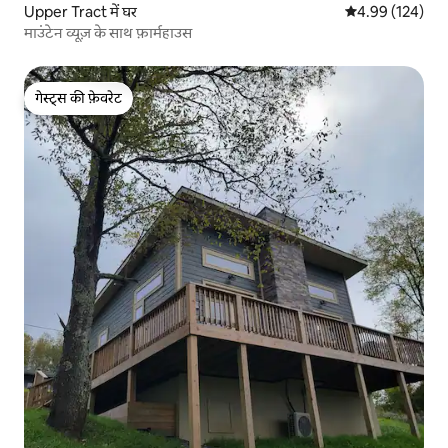
Upper Tract में घर
औसत रेटिंग 5 में स
4.99 (124)
माउंटेन व्यूज़ के साथ फ़ार्महाउस
गेस्ट्स की फ़ेवरेट
गेस्ट्स की फ़ेवरेट