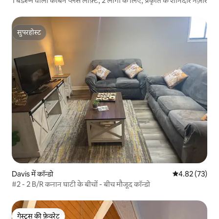
1 बेडरूम वाला केबिन प्लस लॉफ़्ट, 2 लोगों के लिए, प्रकृति के शानदार नज़ारे
सुपरहोस्ट
सुपरहोस्ट
Davis में कॉन्डो
औसत रेटिंग 5 में 
4.82 (73)
#2 - 2 B/R कनान घाटी के बीचों - बीच मौजूद कॉन्डो
गेस्ट्स की फ़ेवरेट