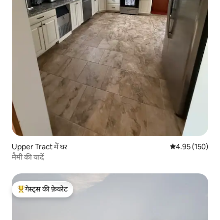
Upper Tract में घर
औसत रेटिंग 5 में स
4.95 (150)
मैमी की यादें
गेस्ट्स की फ़ेवरेट
गेस्ट्स का टॉप फ़ेवरेट