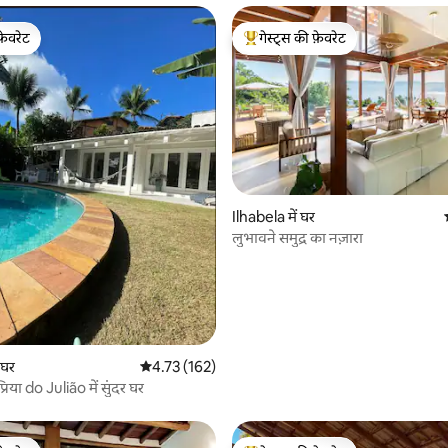
फ़ेवरेट
गेस्ट्स की फ़ेवरेट
फ़ेवरेट
गेस्ट्स का टॉप फ़ेवरेट
 समीक्षाएँ
Ilhabela में घर
लुभावने समुद्र का नज़ारा
 घर
औसत रेटिंग 5 में से 4.73, 162 समीक्षाएँ
4.73 (162)
्रिया do Julião में सुंदर घर