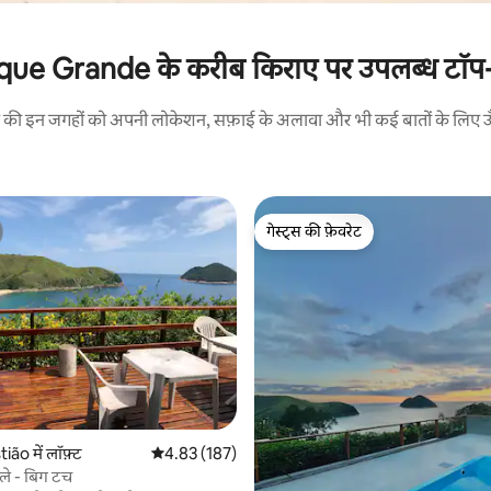
e Grande के करीब किराए पर उपलब्ध टॉप-रेट
रने की इन जगहों को अपनी लोकेशन, सफ़ाई के अलावा और भी कई बातों के लिए ऊँची
गेस्ट्स की फ़ेवरेट
गेस्ट्स की फ़ेवरेट
 समीक्षाएँ
ão में लॉफ़्ट
औसत रेटिंग 5 में से 4.83, 187 समीक्षाएँ
4.83 (187)
ले - बिग टच