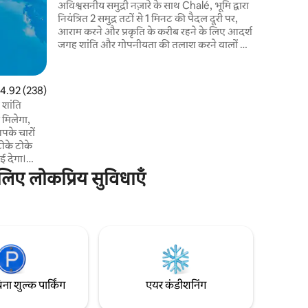
तक पहुंच
अविश्वसनीय समुद्री नज़ारे के साथ Chalé, भूमि द्वारा
नियंत्रित 2 समुद्र तटों से 1 मिनट की पैदल दूरी पर,
आराम करने और प्रकृति के करीब रहने के लिए आदर्श
जगह शांति और गोपनीयता की तलाश करने वालों के
लिए, खासकर गर्मियों में जब समुद्र तटों पर भीड़ होती
है। एक संरक्षण क्षेत्र में स्थित है, जहां Usp के समुद्री
अनुसंधान संस्थान स्थित है घर और संस्थान के
त रेटिंग 5 में से 4.92, 238 समीक्षाएँ
4.92 (238)
मेहमानों के लिए संपत्ति और प्रतिबंधित समुद्र तट तक
 शांति
पहुंच। इल्हाबेला और पड़ोसी समुद्र तटों के सुंदर दृश्यों
 मिलेगा,
के साथ 10,000 एम 2 की संपत्ति।
पके चारों
ोके टोके
ाई देगा।
से एक रास्ते
िए लोकप्रिय सुविधाएँ
यह जगह
ेडरूम, 2
 एयर
से सुसज्जित
ने का मज़ा
िना शुल्क पार्किंग
एयर कंडीशनिंग