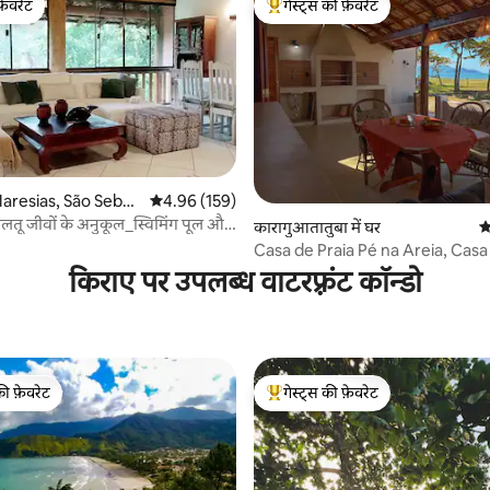
फ़ेवरेट
गेस्ट्स की फ़ेवरेट
फ़ेवरेट
गेस्ट्स का टॉप फ़ेवरेट
Maresias, São Sebas
औसत रेटिंग 5 में से 4.96, 159 समीक्षाएँ
4.96 (159)
ालतू जीवों के अनुकूल_स्विमिंग पूल और
 समीक्षाएँ
कारागुआतातुबा में घर
औ
Casa de Praia Pé na Areia, Cas
किराए पर उपलब्ध वाटरफ़्रंट कॉन्डो
की फ़ेवरेट
गेस्ट्स की फ़ेवरेट
टॉप फ़ेवरेट
गेस्ट्स का टॉप फ़ेवरेट