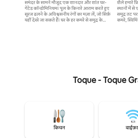
deslumbrante
समंदर के सामने मौजूद एक शानदार और शांत घर-
शैले हमारे प
गेटेड कॉन्डोमिनियम। पूल के किनारे आराम करते हुए
स्थानों में
सूरज ढलने के अविश्वसनीय रंगों का मज़ा लें, जो सिर्फ़
समुद्र तट प
यहीं देखे जा सकते हैं। घर के हर कमरे से समुद्र के
कमरे, स्विम
खूबसूरत नज़ारों का मज़ा लें! आलसी झूले में आराम
महान कॉन्डोम
करें। अत्याधुनिक रसोई का आनंद लें, पूरी तरह से
बहुत अच्छा 
सुसज्जित, और बारबेक्यू क्षेत्र पर एक स्वादिष्ट
करते हैं। य
बारबेक्यू बनाएँ या ईंट के ओवन में एक पिज़्ज़ा बेक
200 मीटर क
करें। आप जीवन भर के किसी इवेंट के लिए परिवार
के झरने से 2
और दोस्तों को इकट्ठा करना चाहते हैं, या छुट्टियाँ
तट पर एक व
बिताने के लिए ट्रॉपिकल पैराडाइज़ में आराम करना
जगह। काम क
चाहते हैं, यहाँ वह जगह है।
अच्छा इंटरन
Toque - Toque Grand
किचन
वाईफ़