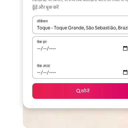
ढूँढ़ें और बुक करें
लोकेशन
नतीजों के उपलब्ध होने पर, अप और डाउन 'ऐरो की' का इस्तेमाल 
चेक इन
चेक आउट
खोजें