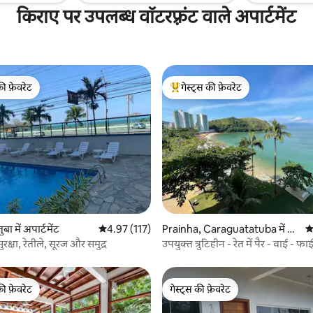
किराए पर उपलब्ध वॉटरफ़्रंट वाले अपार्टमेंट
की फ़ेवरेट
गेस्ट्स की फ़ेवरेट
टॉप फ़ेवरेट
गेस्ट्स का टॉप फ़ेवरेट
 समीक्षाएँ
ा में अपार्टमेंट
औसत रेटिंग 5 में से 4.97, 117 समीक्षाएँ
4.97 (117)
Prainha, Caraguatatuba में अ
औ
पार्टमेंट
्षा, रेतीले, सूरज और समुद्र
उपयुक्त त्रुटिहीन - रेत में पैर - वाई - फाई
PetFriendly
की फ़ेवरेट
गेस्ट्स की फ़ेवरेट
टॉप फ़ेवरेट
गेस्ट्स की फ़ेवरेट