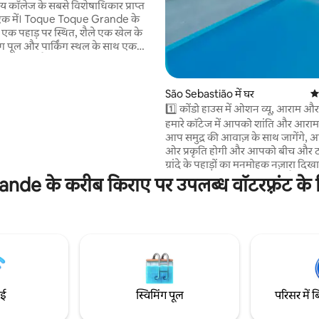
्रिय कॉलेज के सबसे विशेषाधिकार प्राप्त
 से एक में। Toque Toque Grande के
र एक पहाड़ पर स्थित, शैले एक खेल के
िंग पूल और पार्किंग स्थल के साथ एक
िनियम में है। स्थान उन लोगों के लिए
है जो खूबसूरत जगहों को जानना पसंद
ह Calhetas paradisiacal समुद्र तट से
São Sebastião में घर
औस
ी दूरी पर है, Toque Toque Grande
1️⃣ कोंडो हाउस में ओशन व्यू, आराम और
00 मीटर की दूरी पर है, और सीधे समुद्र
हमारे कॉटेज में आपको शांति और आराम
िशेष निशान है। शांत और आरामदायक
आप समुद्र की आवाज़ के साथ जागेंगे, आ
रने वालों के लिए खुद का वाईफ़ाई और
ओर प्रकृति होगी और आपको बीच और ट
ेट
ग्रांदे के पहाड़ों का मनमोहक नज़ारा दिख
हमारी जगह एक कॉन्डो में मौजूद है, जहाँ 
e के करीब किराए पर उपलब्ध वॉटरफ़्रंट के ल
के ज़रिए बीच तक जाया जा सकता है। 
परिवार के लिए एकदम सही है। इसमें 2 ब
बाथरूम, एक लिविंग रूम, सभी कमरों में
कंडीशनिंग, वाई-फ़ाई और एक पूरी तरह 
किचन है। यहाँ का माहौल धीमी गति से काम करने,
आराम करने और कुदरत के बीचों-बीच रह
लेने के लिए बनाया गया है!
ाई
स्विमिंग पूल
परिसर में ब