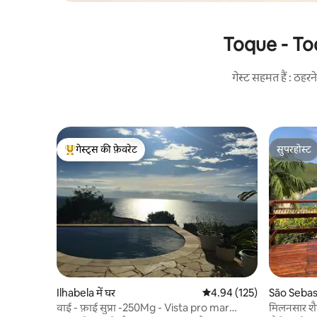
Toque - Toqu
गेस्ट सहमत हैं : ठह
गेस्ट्स की फ़ेवरेट
सुपरहोस्ट
गेस्ट्स का टॉप फ़ेवरेट
सुपरहोस्ट
Ilhabela में घर
औसत रेटिंग 5 में से 4.94, 125
4.94 (125)
São Sebasti
वाई - फ़ाई सुप्रा -250Mg - Vista pro mar
मिलनसार शै