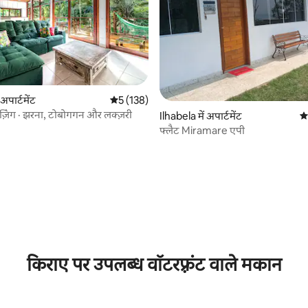
 समीक्षाएँ
अपार्टमेंट
औसत रेटिंग 5 में से 5, 138 समीक्षाएँ
5 (138)
गेज़िंग · झरना, टोबोगगन और लक्ज़री
Ilhabela में अपार्टमेंट
औस
फ्लैट Miramare एपी
किराए पर उपलब्ध वॉटरफ़्रंट वाले मकान