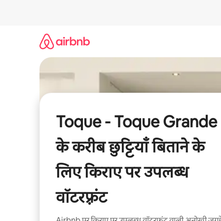
इसे
छोड़कर
सीधा
कॉन्टेंट
पर
जाएँ
Toque - Toque Grande
के करीब छुट्टियाँ बिताने के
लिए किराए पर उपलब्ध
वॉटरफ़्रंट
Airbnb पर किराए पर उपलब्ध वॉटरफ़्रंट वाली अनोखी जगहे