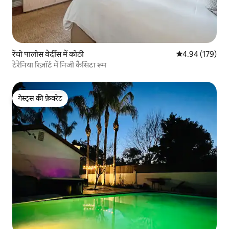
रेंचो पालोस वेर्दीस में कोठी
औसत रेटिंग 5 में स
4.94 (179)
टेरेनिया रिज़ॉर्ट में निजी कैसिटा रूम
गेस्ट्स की फ़ेवरेट
गेस्ट्स की फ़ेवरेट