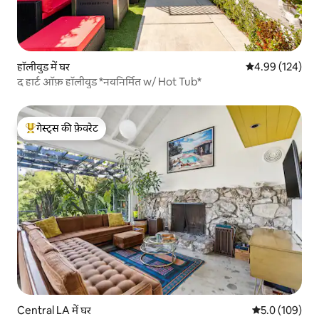
हॉलीवुड में घर
औसत रेटिंग 5 में स
4.99 (124)
द हार्ट ऑफ़ हॉलीवुड *नवनिर्मित w/ Hot Tub*
गेस्ट्स की फ़ेवरेट
गेस्ट्स का टॉप फ़ेवरेट
Central LA में घर
औसत रेटिंग 5 में 
5.0 (109)