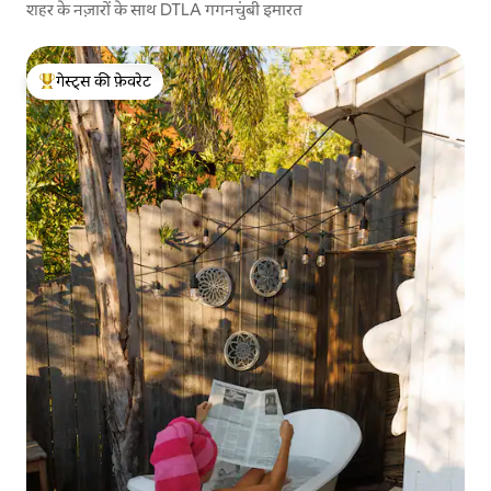
शहर के नज़ारों के साथ DTLA गगनचुंबी इमारत
गेस्ट्स की फ़ेवरेट
गेस्ट्स का टॉप फ़ेवरेट