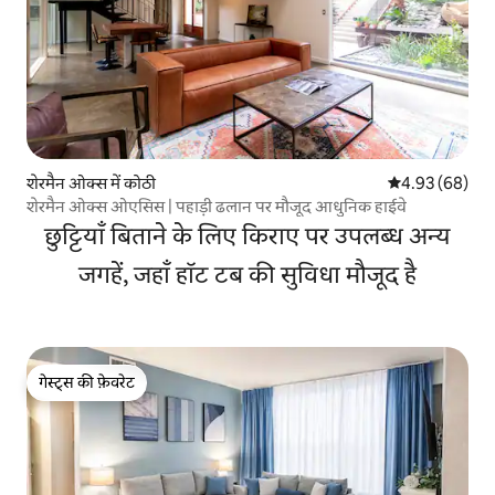
शेरमैन ओक्स में कोठी
औसत रेटिंग 5 में 
4.93 (68)
शेरमैन ओक्स ओएसिस | पहाड़ी ढलान पर मौजूद आधुनिक हाईवे
छुट्टियाँ बिताने के लिए किराए पर उपलब्ध अन्य
जगहें, जहाँ हॉट टब की सुविधा मौजूद है
गेस्ट्स की फ़ेवरेट
गेस्ट्स की फ़ेवरेट