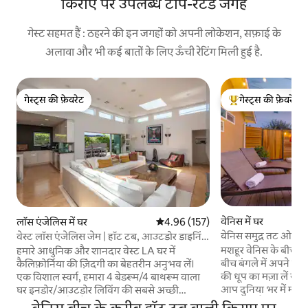
किराए पर उपलब्ध टॉप-रेटेड जगहें
गेस्ट सहमत हैं : ठहरने की इन जगहों को अपनी लोकेशन, सफ़ाई के
अलावा और भी कई बातों के लिए ऊँची रेटिंग मिली हुई है.
गेस्ट्स की फ़ेवरेट
गेस्ट्स की फ़ेवरेट
गेस्ट्स की फ़ेवरेट
गेस्ट्स का टॉप फ़ेवरेट
वेनिस में घर
लॉस एंजेलिस में घर
औसत रेटिंग 5 में से 4.96, 157 समीक्षाएँ
4.96 (157)
वेनिस समुद्र तट ओए
वेस्ट लॉस एंजेलिस जेम | हॉट टब, आउटडोर डाइनिंग
Kinney बंद
और फ़ायर पिट+
मशहूर वेनिस के बीचों
हमारे आधुनिक और शानदार वेस्ट LA घर में
बीच बंगले में अपने बड़े
कैलिफ़ोर्निया की ज़िंदगी का बेहतरीन अनुभव लें।
की धूप का मज़ा लें या 
एक विशाल स्वर्ग, हमारा 4 बेडरूम/4 बाथरूम वाला
आप दुनिया भर में मशहू
घर इनडोर/आउटडोर लिविंग की सबसे अच्छी
मिनट की सैर करते हुए स
सुविधाओं से लैस है, जिसमें इनडोर जगहों पर