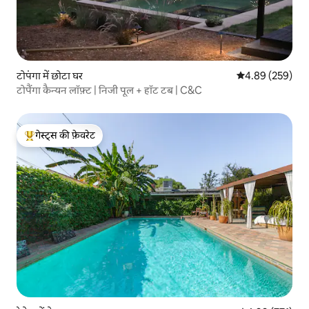
टोपंगा में छोटा घर
औसत रेटिंग 5 में स
4.89 (259)
टोपैंगा कैन्यन लॉफ़्ट | निजी पूल + हॉट टब | C&C
गेस्ट्स की फ़ेवरेट
गेस्ट्स का टॉप फ़ेवरेट