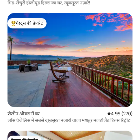
मिड-सेंचुरी हॉलीवुड हिल्स का घर, खूबसूरत नज़ारे!
गेस्ट्स की फ़ेवरेट
गेस्ट्स का टॉप फ़ेवरेट
शेरमैन ओक्स में घर
औसत रेटिंग 5 में स
4.99 (270)
लॉस एंजेलिस में सबसे खूबसूरत नज़ारों वाला मशहूर मलहोलैंड हिल्स रिट्रीट