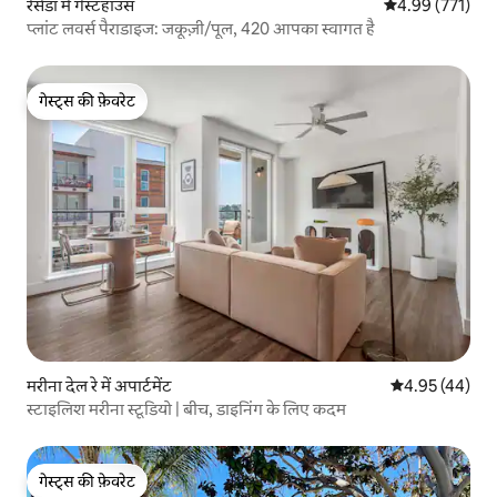
रेसेडा में गेस्टहाउस
औसत रेटिंग 5 में स
4.99 (771)
प्लांट लवर्स पैराडाइज: जकूज़ी/पूल, 420 आपका स्वागत है
गेस्ट्स की फ़ेवरेट
गेस्ट्स की फ़ेवरेट
मरीना देल रे में अपार्टमेंट
औसत रेटिंग 5 में 
4.95 (44)
स्टाइलिश मरीना स्टूडियो | बीच, डाइनिंग के लिए कदम
गेस्ट्स की फ़ेवरेट
गेस्ट्स की फ़ेवरेट