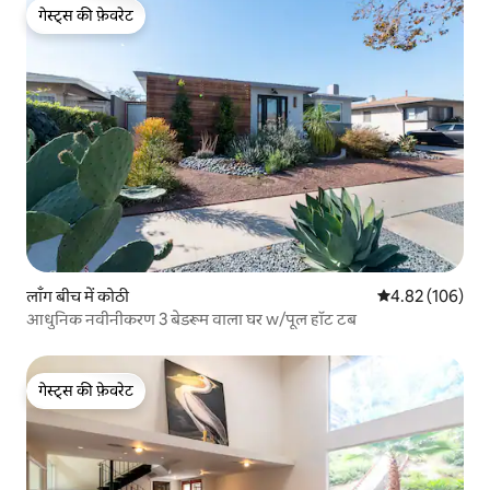
गेस्ट्स की फ़ेवरेट
गेस्ट्स की फ़ेवरेट
लाँग बीच में कोठी
औसत रेटिंग 5 में स
4.82 (106)
आधुनिक नवीनीकरण 3 बेडरूम वाला घर w/पूल हॉट टब
गेस्ट्स की फ़ेवरेट
गेस्ट्स की फ़ेवरेट