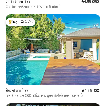
शेरमैन ओक्स में घर
औसत रेटिंग 5 में स
4.99 (293)
2 बीआर भूमध्यसागरीय ओएसिस 6 सोता है!
गेस्ट्स की फ़ेवरेट
गेस्ट्स का टॉप फ़ेवरेट
बेवरली ग्रोव में घर
औसत रेटिंग 5 में स
4.96 (130)
रिज़ॉर्ट-स्टाइल 3BD, हीटेड स्पा, दुकानों/कैफ़े तक पैदल जाएँ