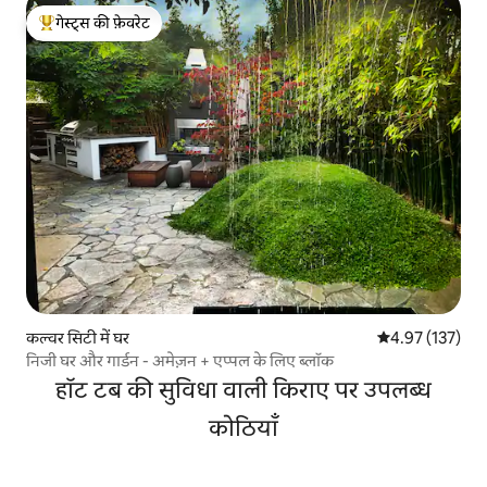
गेस्ट्स की फ़ेवरेट
गेस्ट्स का टॉप फ़ेवरेट
कल्वर सिटी में घर
औसत रेटिंग 5 में स
4.97 (137)
निजी घर और गार्डन - अमेज़न + एप्पल के लिए ब्लॉक
हॉट टब की सुविधा वाली किराए पर उपलब्ध
कोठियाँ