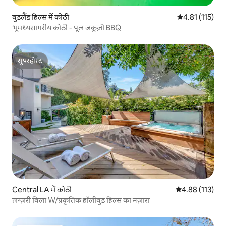
वुडलैंड हिल्स में कोठी
औसत रेटिंग 5 में स
4.81 (115)
भूमध्यसागरीय कोठी - पूल जकूज़ी BBQ
सुपरहोस्ट
सुपरहोस्ट
Central LA में कोठी
औसत रेटिंग 5 में स
4.88 (113)
लग्ज़री विला W/प्रकृतिक हॉलीवुड हिल्स का नज़ारा