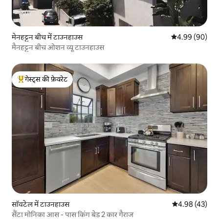
मेनहट्टन बीच में टाउनहाउस
औसत रेटिंग 5 में 
4.99 (90)
मैनहट्टन बीच ओशन व्यू टाउनहाउस
गेस्ट्स की फ़ेवरेट
गेस्ट्स का टॉप फ़ेवरेट
सॉवटेल में टाउनहाउस
औसत रेटिंग 5 में 
4.98 (43)
सैंटा मोनिका आस - पास किंग बेड 2 कार गैराज