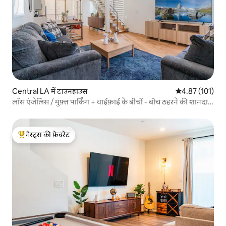
Central LA में टाउनहाउस
औसत रेटिंग 5 में स
4.87 (101)
लॉस एंजेलिस / मुफ़्त पार्किंग + वाईफ़ाई के बीचों - बीच ठहरने की शानदार
जगहें
गेस्ट्स की फ़ेवरेट
गेस्ट्स का टॉप फ़ेवरेट