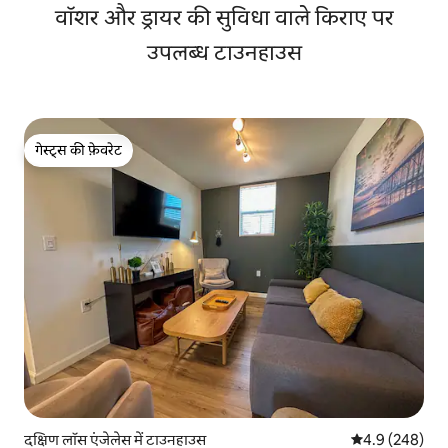
वॉशर और ड्रायर की सुविधा वाले किराए पर
उपलब्ध टाउनहाउस
गेस्ट्स की फ़ेवरेट
गेस्ट्स की फ़ेवरेट
दक्षिण लॉस एंजेलेस में टाउनहाउस
औसत रेटिंग 5 में 
4.9 (248)