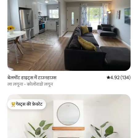
बेलमोंट हाइट्स में टाउनहाउस
औसत रेटिंग 5 में स
4.92 (134)
ला लगूना - कोलोराडो लगून
गेस्ट्स की फ़ेवरेट
गेस्ट्स का टॉप फ़ेवरेट