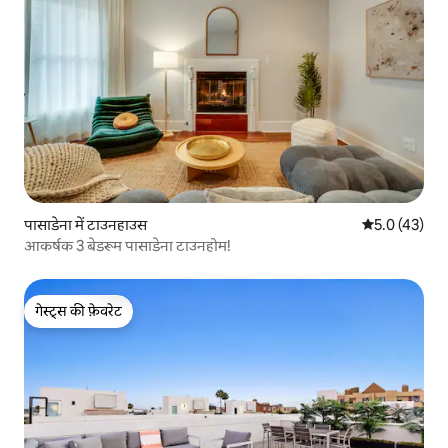
पासाडेना में टाउनहाउस
औसत रेटिंग 5 मे
5.0 (43)
आकर्षक 3 बेडरूम पासाडेना टाउनहोम!
गेस्ट्स की फ़ेवरेट
गेस्ट्स की फ़ेवरेट