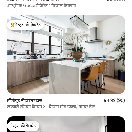
आधुनिक Gucci से प्रेरित * विशाल ठिकाना
गेस्ट्स की फ़ेवरेट
गेस्ट्स का टॉप फ़ेवरेट
हॉलीवुड में टाउनहाउस
औसत रेटिंग 5 में 
4.99 (90)
लक्जरी रनियन कैन्यन 3 - बेडरूम होम डब्ल्यू/ फायर पिट
गेस्ट्स की फ़ेवरेट
गेस्ट्स की फ़ेवरेट