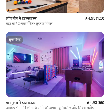
लॉंग बीच में टाउनहाउस
औसत रेटिंग 5 में स
4.95 (120)
बड़ा घर/ 2-कार गैरेज/ क्रूज़ टर्मिनल
सुपरहोस्ट
सुपरहोस्ट
वान नुय्स में टाउनहाउस
औसत रेटिंग 5 में 
4.93 (55)
आर्केड होम · 11 लोगों के सोने की जगह · यूनिवर्सल और सिक्स फ़्लैग्स