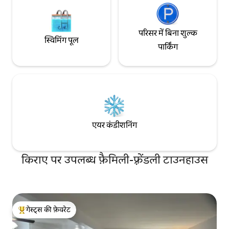
परिसर में बिना शुल्क
स्विमिंग पूल
पार्किंग
एयर कंडीशनिंग
किराए पर उपलब्ध फ़ैमिली-फ़्रेंडली टाउनहाउस
गेस्ट्स की फ़ेवरेट
गेस्ट्स का टॉप फ़ेवरेट