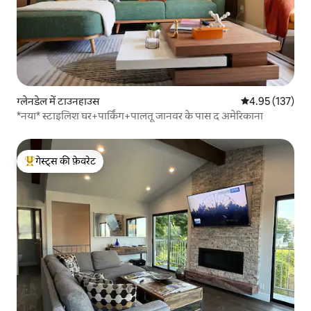
ग्लेनडेल में टाउनहाउस
औसत रेटिंग 5 में स
4.95 (137)
*नया* स्टाइलिश घर+पार्किंग+पालतू जानवर के पास द अमेरिकाना
गेस्ट्स की फ़ेवरेट
गेस्ट्स का टॉप फ़ेवरेट