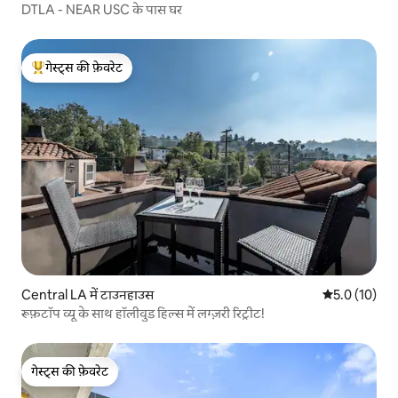
DTLA - NEAR USC के पास घर
गेस्ट्स की फ़ेवरेट
गेस्ट्स का टॉप फ़ेवरेट
Central LA में टाउनहाउस
औसत रेटिंग 5 मे
5.0 (10)
रूफ़टॉप व्यू के साथ हॉलीवुड हिल्स में लग्ज़री रिट्रीट!
गेस्ट्स की फ़ेवरेट
गेस्ट्स की फ़ेवरेट