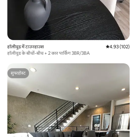
हॉलीवुड में टाउनहाउस
औसत रेटिंग 5 में स
4.93 (102)
हॉलीवुड के बीचों-बीच + 2 कार पार्किंग 3BR/3BA
सुपरहोस्ट
सुपरहोस्ट