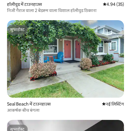
हॉलीवुड में टाउनहाउस
औसत रेटिंग 5 में 
4.94 (35)
निजी गैराज वाला 2 बेडरूम वाला विशाल हॉलीवुड ठिकाना
सुपरहोस्ट
सुपरहोस्ट
Seal Beach में टाउनहाउस
ठहरने की नई जग
नई लिस्टिंग
आकर्षक बीच बंगला
सुपरहोस्ट