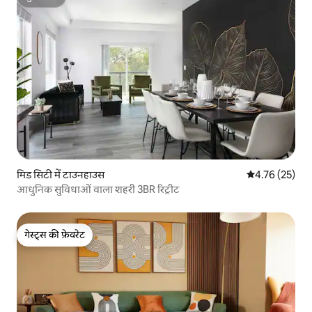
सुपरहोस्ट
मिड सिटी में टाउनहाउस
औसत रेटिंग 5 में 
4.76 (25)
आधुनिक सुविधाओं वाला शहरी 3BR रिट्रीट
गेस्ट्स की फ़ेवरेट
गेस्ट्स की फ़ेवरेट