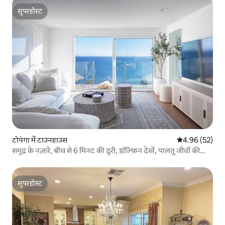
सुपरहोस्ट
सुपरहोस्ट
टोपंगा में टाउनहाउस
औसत रेटिंग 5 में 
4.96 (52)
समुद्र के नज़ारे, बीच से 6 मिनट की दूरी, डॉल्फ़िन देखें, पालतू जीवों की
इजाज़त है
सुपरहोस्ट
सुपरहोस्ट