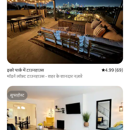
इको पार्क में टाउनहाउस
औसत रेटिंग 5 में 
4.99 (69)
मॉडर्न लॉफ़्ट टाउनहाउस - शहर के शानदार नज़ारे
सुपरहोस्ट
सुपरहोस्ट