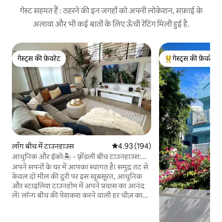
गेस्ट सहमत हैं : ठहरने की इन जगहों को अपनी लोकेशन, सफ़ाई के
अलावा और भी कई बातों के लिए ऊँची रेटिंग मिली हुई है.
गेस्ट्स की फ़ेवरेट
गेस्ट्स की फ़ेवरेट
गेस्ट्स की फ़ेवरेट
गेस्ट्स का टॉप फ़ेवरेट
लाँग बीच में टाउनहाउस
औसत रेटिंग 5 में से 4.93, 194 समीक्षाएँ
4.93 (194)
आधुनिक और ईको🏝 - फ़्रेंडली बीच टाउनहाउस:
2BDR
अपने सपनों के घर में आपका स्वागत है। समुद्र तट से
केवल दो मील की दूरी पर इस खूबसूरत, आधुनिक
और स्टाइलिश टाउनहोम में अपने प्रवास का आनंद
लें। लॉन्ग बीच की पेशकश करने वाली हर चीज़ का
जायज़ा लें और अपने आवास में आराम करने या
मनोरंजन करने के लिए घर आएँ। इस खुली मंजिल में