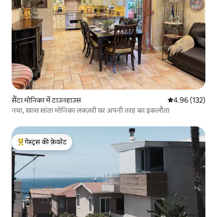
सैंटा मोनिका में टाउनहाउस
औसत रेटिंग 5 में स
4.96 (132)
नया, खास सांता मोनिका लक्ज़री घर अपनी तरह का इकलौता
गेस्ट्स की फ़ेवरेट
गेस्ट्स का टॉप फ़ेवरेट