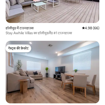
हॉलीवुड में टाउनहाउस
औसत रेटिंग 5 में 
4.98 (66)
Stay Awhile Villas का हॉलीवुडलैंड #1 टाउनहाउस
गेस्ट्स की फ़ेवरेट
गेस्ट्स की फ़ेवरेट