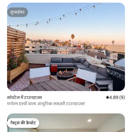
सुपरहोस्ट
सुपरहोस्ट
सॉवटेल में टाउनहाउस
औसत रेटिंग 5 में
4.89 (9)
मनोरम दृश्यों वाला आधुनिक लक्ज़री टाउनहाउस!
गेस्ट्स की फ़ेवरेट
गेस्ट्स की फ़ेवरेट