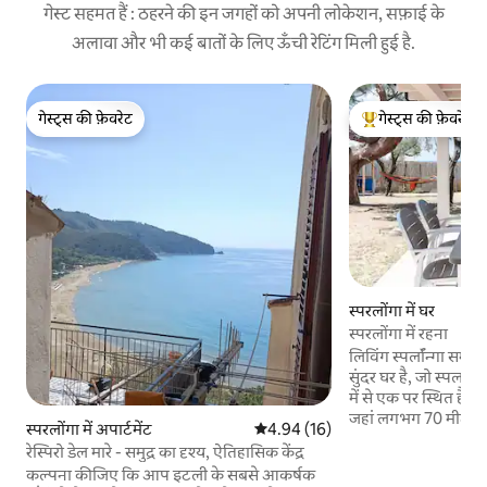
गेस्ट सहमत हैं : ठहरने की इन जगहों को अपनी लोकेशन, सफ़ाई के
अलावा और भी कई बातों के लिए ऊँची रेटिंग मिली हुई है.
गेस्ट्स की फ़ेवरेट
गेस्ट्स की फ़ेवरेट
गेस्ट्स की फ़ेवरेट
गेस्ट्स का टॉप फ़ेवरेट
स्परलोंगा में घर
स्परलोंगा में रहना
लिविंग स्पर्लॉन्गा समुद
सुंदर घर है, जो स्पर्लॉन
में से एक पर स्थित है। ह
जहां लगभग 70 मीटर के
स्परलोंगा में अपार्टमेंट
औसत रेटिंग 5 में से 4.94, 16 समीक्षाएँ
4.94 (16)
पहुंच समुद्र के किनारे 
रेस्पिरो डेल मारे - समुद्र का दृश्य, ऐतिहासिक केंद्र
आउटडोर स्थान और बगीच
कल्पना कीजिए कि आप इटली के सबसे आकर्षक
और इसमें शामिल हैं: बड़ा