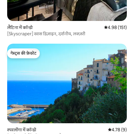
लैटिना में कॉन्डो
औसत रेटिंग 5 में स
4.98 (151)
[Skyscraper] खास डिज़ाइन, दर्शनीय, लक्ज़री
गेस्ट्स की फ़ेवरेट
गेस्ट्स की फ़ेवरेट
स्परलोंगा में कॉन्डो
औसत रेटिंग 5 में
4.78 (9)