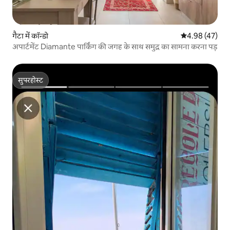
गैटा में कॉन्डो
औसत रेटिंग 5 में 
4.98 (47)
अपार्टमेंट Diamante पार्किंग की जगह के साथ समुद्र का सामना करना पड़
सुपरहोस्ट
सुपरहोस्ट