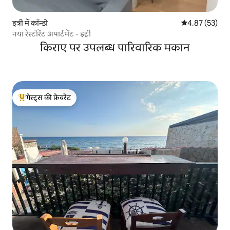
इत्री में कॉन्डो
औसत रेटिंग 5 में 
4.87 (53)
नया रेस्टोरेंट अपार्टमेंट - इट्री
किराए पर उपलब्ध पारिवारिक मकान
गेस्ट्स की फ़ेवरेट
गेस्ट्स का टॉप फ़ेवरेट