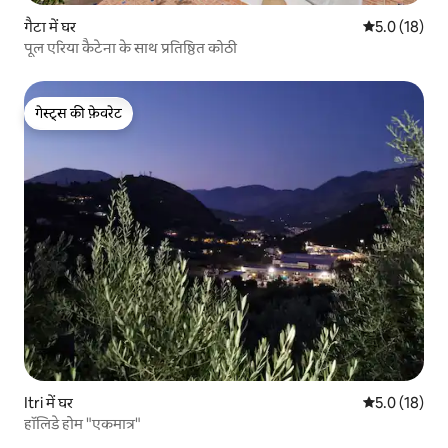
गैटा में घर
औसत रेटिंग 5 मे
5.0 (18)
पूल एरिया कैटेना के साथ प्रतिष्ठित कोठी
गेस्ट्स की फ़ेवरेट
गेस्ट्स की फ़ेवरेट
Itri में घर
औसत रेटिंग 5 मे
5.0 (18)
हॉलिडे होम "एकमात्र"