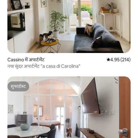
Cassino में अपार्टमेंट
औसत रेटिंग 5 में स
4.95 (214)
नया सुंदर अपार्टमेंट "a casa di Carolina"
सुपरहोस्ट
सुपरहोस्ट