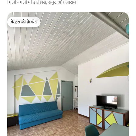
[गली - गली में] इतिहास, समुद्र और आराम
गेस्ट्स की फ़ेवरेट
गेस्ट्स की फ़ेवरेट