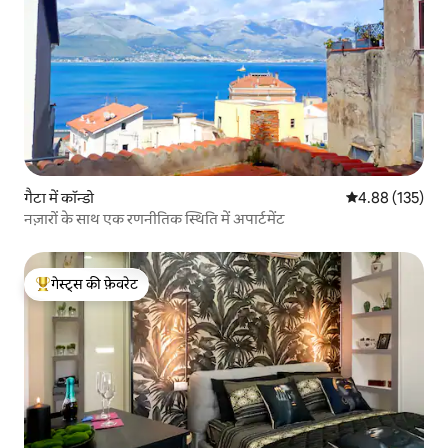
गैटा में कॉन्डो
औसत रेटिंग 5 में स
4.88 (135)
नज़ारों के साथ एक रणनीतिक स्थिति में अपार्टमेंट
गेस्ट्स की फ़ेवरेट
गेस्ट्स का टॉप फ़ेवरेट