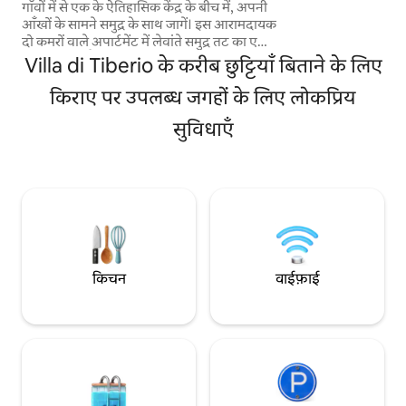
गाँवों में से एक के ऐतिहासिक केंद्र के बीच में, अपनी
बेडरूम और दो बाथरूम ज
आँखों के सामने समुद्र के साथ जागें। इस आरामदायक
Sperlonga के समुद्र का
दो कमरों वाले अपार्टमेंट में लेवांते समुद्र तट का एक
लिए सूरज लाउंजर्स और छ
शानदार दृश्य है, जिसकी प्रशंसा बालकनी से की जा
Villa di Tiberio के करीब छुट्टियाँ बिताने के लिए
सकती है। समुद्र, रेस्टोरेंट, बार, दुकानों तक आसानी
से पैदल पहुँचने के लिए एकदम सही स्थान। स्पेरलोंगा
किराए पर उपलब्ध जगहों के लिए लोकप्रिय
की सबसे आकर्षक और सबसे अधिक फ़ोटो
सुविधाएँ
खिंचवाई जाने वाली गलियों में से एक में स्थित, यह
अपार्टमेंट एक प्रामाणिक और कालातीत वातावरण
प्रदान करता है जिसका आप आराम से आनंद ले
सकते हैं। पहली मंजिल, लिफ्ट के बिना।
किचन
वाईफ़ाई