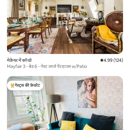
मेफ़ेयर में कॉन्डो
औसत रेटिंग 5 में स
4.99 (124)
Mayfair 3 - बेड 6 - गेस्ट लार्ज पेंटहाउस w/Patio
गेस्ट्स की फ़ेवरेट
गेस्ट्स का टॉप फ़ेवरेट