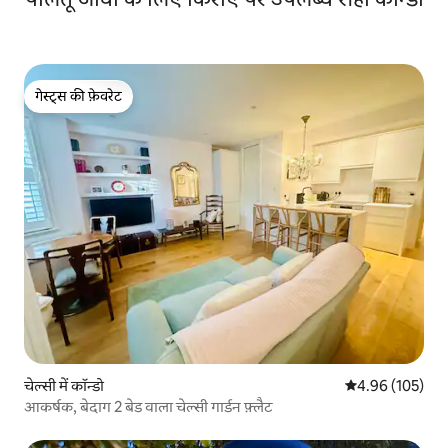
गेस्ट्स की फ़ेवरेट
गेस्ट्स की फ़ेवरेट
चेल्सी में कॉन्डो
औसत रेटिंग 5 में स
4.96 (105)
आकर्षक, बेदाग 2 बेड वाला चेल्सी गार्डन फ़्लैट