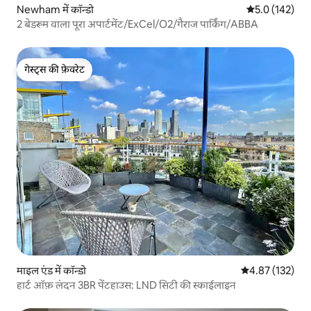
Newham में कॉन्डो
औसत रेटिंग 5 में 
5.0 (142)
2 बेडरूम वाला पूरा अपार्टमेंट/ExCel/O2/गैराज पार्किंग/ABBA
गेस्ट्स की फ़ेवरेट
गेस्ट्स की फ़ेवरेट
माइल एंड में कॉन्डो
औसत रेटिंग 5 में स
4.87 (132)
हार्ट ऑफ़ लंदन 3BR पेंटहाउस: LND सिटी की स्काईलाइन