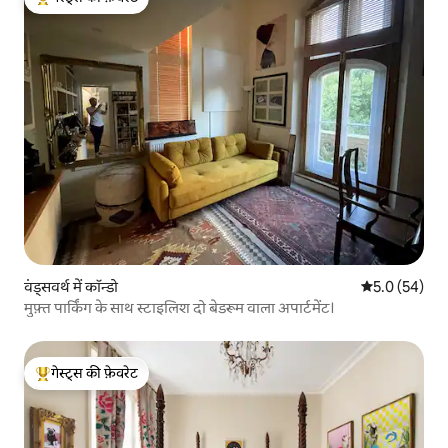
गेस्ट्स का टॉप फ़ेवरेट
वंड्सवर्थ में कॉन्डो
औसत रेटिंग 5 में
5.0 (54)
मुफ़्त पार्किंग के साथ स्टाइलिश दो बेडरूम वाला अपार्टमेंट।
गेस्ट्स की फ़ेवरेट
गेस्ट्स का टॉप फ़ेवरेट