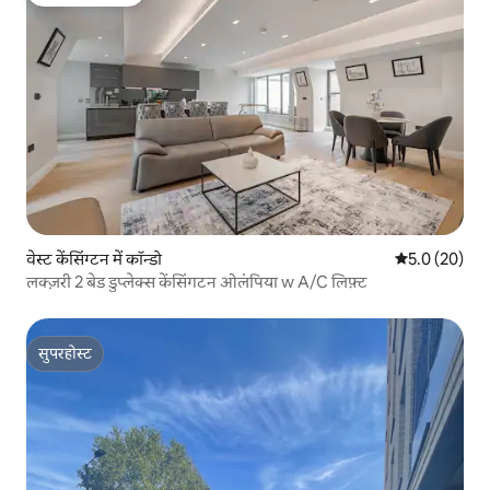
गेस्ट्स की फ़ेवरेट
वेस्ट केंसिंग्टन में कॉन्डो
औसत रेटिंग 5 में
5.0 (20)
लक्ज़री 2 बेड डुप्लेक्स केंसिंगटन ओलंपिया w A/C लिफ़्ट
सुपरहोस्ट
सुपरहोस्ट