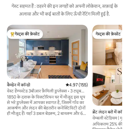
गेस्ट सहमत हैं : ठहरने की इन जगहों को अपनी लोकेशन, सफ़ाई के
अलावा और भी कई बातों के लिए ऊँची रेटिंग मिली हुई है.
गेस्ट्स की फ़ेवरेट
गेस्ट्स की फ़ेवरेट
गेस्ट्स का टॉप फ़ेवरेट
गेस्ट्स की फ़ेवरेट
कैम्डेन में कॉन्डो
औसत रेटिंग 5 में से 4.97, 155 समीक्षाएँ
4.97 (155)
वेस्ट हैम्पस्टेड 3बीआर फ़ैमिली डुप्लेक्स • 3 ट्यूब
लाइनें
1850 के दशक के विक्टोरियन घर में मौजूद इस धूप
से भरे डुप्लेक्स में आपका स्वागत है, जिसमें गाँव का
आकर्षण और लंदन की बेहतरीन कनेक्टिविटी दोनों
ब्रेंट लंदन बरो में कॉन्डो
ही मौजूद हैं। यहाँ 3 डबल बेडरूम, 2 बाथरूम और 6
वेम्बली स्टेडियम | मुफ़्त
लोगों के लिए एक रोशनी से भरपूर लिविंग/डाइनिंग
की दूरी पर
अधिकतम 25% की छूट 
एरिया है। डिशवॉशर, डबल ओवन, वॉशर/ड्रायर और