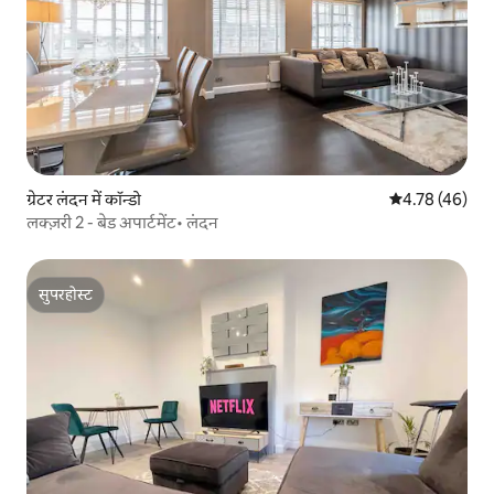
ग्रेटर लंदन में कॉन्डो
औसत रेटिंग 5 में 
4.78 (46)
लक्ज़री 2 - बेड अपार्टमेंट• लंदन
सुपरहोस्ट
सुपरहोस्ट