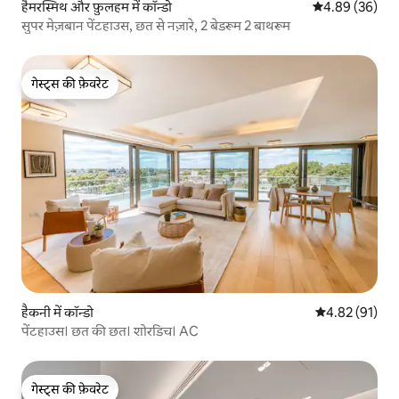
हैमरस्मिथ और फ़ुलहम में कॉन्डो
औसत रेटिंग 5 में 
4.89 (36)
सुपर मेज़बान पेंटहाउस, छत से नज़ारे, 2 बेडरूम 2 बाथरूम
गेस्ट्स की फ़ेवरेट
गेस्ट्स की फ़ेवरेट
हैकनी में कॉन्डो
औसत रेटिंग 5 में 
4.82 (91)
पेंटहाउस। छत की छत। शोरडिच। AC
गेस्ट्स की फ़ेवरेट