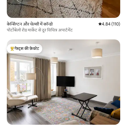
केन्सिंग्टन और चेल्सी में कॉन्डो
औसत रेटिंग 5 में स
4.84 (110)
पोर्टोबेलो रोड मार्केट से दूर विचित्र अपार्टमेंट
गेस्ट्स की फ़ेवरेट
गेस्ट्स का टॉप फ़ेवरेट