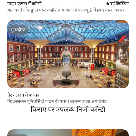
नाइन एल्म्स में कॉन्डो
ठहरने की नई जग
नई लिस्टिंग
बालकनी और फ़ुल एयर कंडीशनिंग वाला रिवर-व्यू 2-बेडरूम वाला कमरा
सुपरहोस्ट
सुपरहोस्ट
ग्रेटर लंदन में कॉन्डो
मिडलसेक्स यूनिवर्सिटी लंदन के पास 1 बेडरूम वाला अपार्टमेंट
किराए पर उपलब्ध निजी कॉन्डो