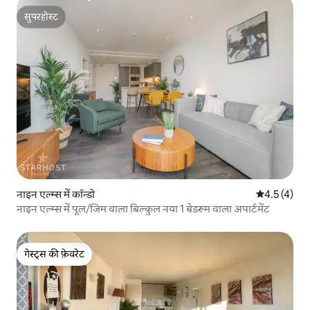
सुपरहोस्ट
सुपरहोस्ट
नाइन एल्म्स में कॉन्डो
औसत रेटिंग 5 म
4.5 (4)
नाइन एल्म्स में पूल/जिम वाला बिल्कुल नया 1 बेडरूम वाला अपार्टमेंट
गेस्ट्स की फ़ेवरेट
गेस्ट्स की फ़ेवरेट