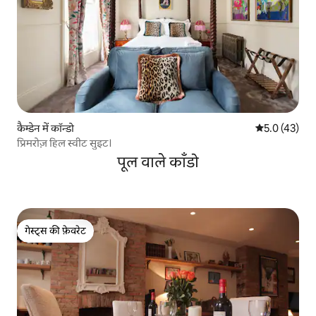
कैम्डेन में कॉन्डो
औसत रेटिंग 5 मे
5.0 (43)
प्रिमरोज़ हिल स्वीट सुइट।
पूल वाले काँडो
गेस्ट्स की फ़ेवरेट
गेस्ट्स की फ़ेवरेट