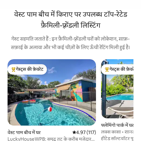
वेस्ट पाम बीच में किराए पर उपलब्ध टॉप-रेटेड
फ़ैमिली-फ़्रेंडली लिस्टिंग
गेस्ट सहमति जताते हैं : इन फ़ैमिली-फ़्रेंडली घरों को लोकेशन, साफ़-
सफ़ाई के अलावा और भी कई चीज़ों के लिए ऊँची रेटिंग मिली हुई है।
गेस्ट्स की फ़ेवरेट
गेस्ट्स की फ़ेवरेट
गेस्ट्स का टॉप फ़ेवरेट
गेस्ट्स का टॉप फ़ेवरेट
फ्लेमिंगो पार्क में घर
लक्स कासा • शानदार 
वेस्ट पाम बीच में घर
औसत रेटिंग 5 में से 4.97, 117 समीक्षाएँ
4.97 (117)
पास
हीटेड सॉल्टवॉटर पूल, ह
LuckyHouseWPB: समुद्र तट के करीब मजेदार