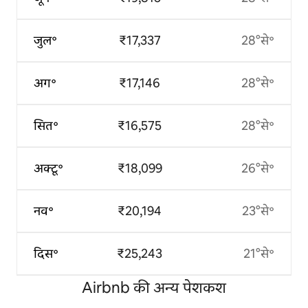
जुल॰
₹17,337
28°से॰
अग॰
₹17,146
28°से॰
सित॰
₹16,575
28°से॰
अक्टू॰
₹18,099
26°से॰
नव॰
₹20,194
23°से॰
दिस॰
₹25,243
21°से॰
Airbnb की अन्य पेशकश