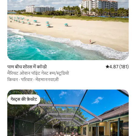
पाम बीच शोरस में कॉन्डो
औसत रेटिंग 5 में स
4.87 (181)
मैरियट ओशन पॉइंट गेस्ट रूम/स्टूडियो
किचन
·
परिवार
·
मेहमाननवाज़ी
गेस्ट्स की फ़ेवरेट
गेस्ट्स की फ़ेवरेट