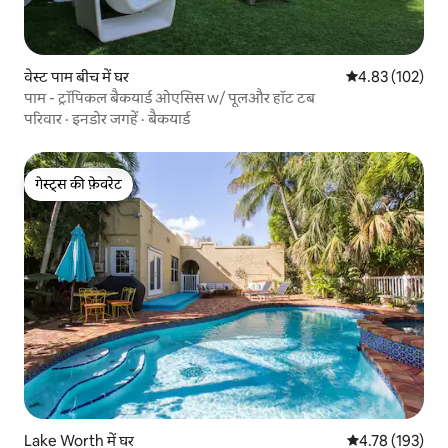
वेस्ट पाम बीच में घर
औसत रेटिंग 5 में स
4.83 (102)
पाम - ट्रॉपिकल बैकयार्ड ओएसिस w/ पूलऔर हॉट टब
परिवार
·
इनडोर जगहें
·
बैकयार्ड
गेस्ट्स की फ़ेवरेट
गेस्ट्स की फ़ेवरेट
Lake Worth में घर
औसत रेटिंग 5 में स
4.78 (193)