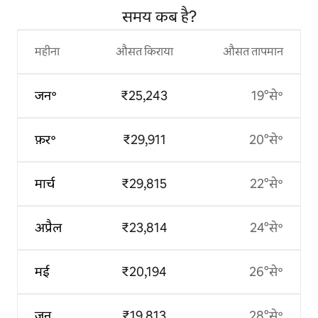
समय कब है?
महीना
औसत किराया
औसत तापमान
जन॰
₹25,243
19°से॰
फ़र॰
₹29,911
20°से॰
मार्च
₹29,815
22°से॰
अप्रैल
₹23,814
24°से॰
मई
₹20,194
26°से॰
जून
₹19,813
28°से॰