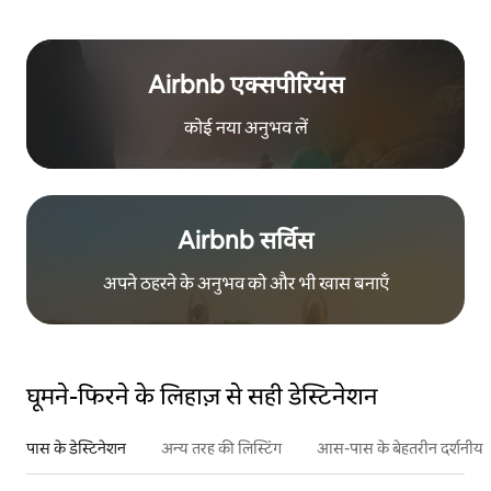
Airbnb एक्सपीरियंस
कोई नया अनुभव लें
Airbnb सर्विस
अपने ठहरने के अनुभव को और भी खास बनाएँ
घूमने-फिरने के लिहाज़ से सही डेस्टिनेशन
पास के डेस्टिनेशन
अन्य तरह की लिस्टिंग
आस-पास के बेहतरीन दर्शनीय स