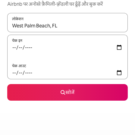
Airbnb पर अनोखे फ़ैमिली-फ़्रेंडली घर ढूँढ़ें और बुक करें
लोकेशन
नतीजों के उपलब्ध होने पर, अप और डाउन 'ऐरो की' का इस्तेमाल करके नेविगेट करें
चेक इन
चेक आउट
खोजें