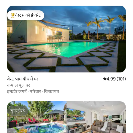
गेस्ट्स की फ़ेवरेट
गेस्ट्स का टॉप फ़ेवरेट
वेस्ट पाम बीच में घर
औसत रेटिंग 5 में स
4.99 (101)
कमाल पूल घर
इनडोर जगहें
·
परिवार
·
किफ़ायत
सुपरहोस्ट
सुपरहोस्ट