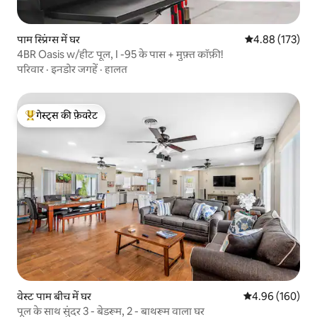
पाम स्प्रिंग्स में घर
औसत रेटिंग 5 में स
4.88 (173)
4BR Oasis w/हीट पूल, I -95 के पास + मुफ़्त कॉफ़ी!
परिवार
·
इनडोर जगहें
·
हालत
गेस्ट्स की फ़ेवरेट
गेस्ट्स का टॉप फ़ेवरेट
वेस्ट पाम बीच में घर
औसत रेटिंग 5 में स
4.96 (160)
पूल के साथ सुंदर 3 - बेडरूम, 2 - बाथरूम वाला घर