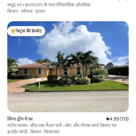
समुद्र तट+डाउनटाउन के पास ऐतिहासिक ओएसिस
किचन
·
परिवार
·
हालत
गेस्ट्स की फ़ेवरेट
गेस्ट्स का टॉप फ़ेवरेट
सिंगर द्वीप में घर
औसत रेटिंग 5 में स
4.93 (113)
तटीय कासा~ बीच तक पैदल चलें ~बोट और गोल्फ़ कार्ट किराए पर
इनडोर जगहें
·
किचन
·
किफ़ायत