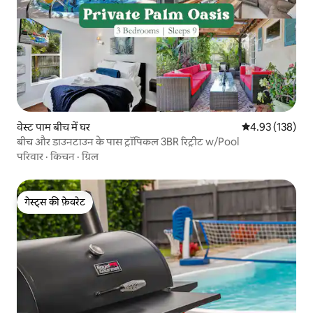
वेस्ट पाम बीच में घर
औसत रेटिंग 5 में स
4.93 (138)
बीच और डाउनटाउन के पास ट्रॉपिकल 3BR रिट्रीट w/Pool
परिवार
·
किचन
·
ग्रिल
गेस्ट्स की फ़ेवरेट
गेस्ट्स की फ़ेवरेट