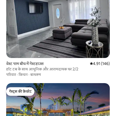
वेस्ट पाम बीच में गेस्टहाउस
औसत रेटिंग 5 में स
4.91 (146)
हॉट टब के साथ आधुनिक और आरामदायक घर 2/2
परिवार
·
किचन
·
बाथरूम
गेस्ट्स की फ़ेवरेट
गेस्ट्स की फ़ेवरेट