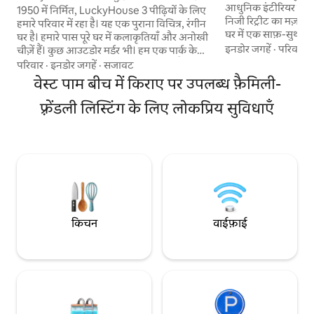
आधुनिक इंटीरियर वाले फ़
पूल घर
1950 में निर्मित, LuckyHouse 3 पीढ़ियों के लिए
निजी रिट्रीट का मज़ा 
हमारे परिवार में रहा है। यह एक पुराना विचित्र, रंगीन
घर में एक साफ़-सुथरा
घर है। हमारे पास पूरे घर में कलाकृतियाँ और अनोखी
आरामदायक लाउंज और ड
इनडोर जगहें
·
परिवार
·
चीज़ें हैं। कुछ आउटडोर मर्डर भी। हम एक पार्क के
फ़ाई, स्मार्ट टीवी और 
बगल में एक महान परिवार के पड़ोस में रहते हैं जहां
परिवार
·
इनडोर जगहें
·
सजावट
कमरे में सीलिंग पंखे व
आप चल सकते हैं, इसे स्पलैश पैड कर सकते हैं या
वेस्ट पाम बीच में किराए पर उपलब्ध फ़ैमिली-
बदौलत आपकी रातें सुकून 
एक सुंदर सूर्यास्त पकड़ सकते हैं। हमारे पास एक पूल
और नॉर्टन म्यूज़ियम त
और परी जलाया गया पिछवाड़े और ग्रिल है। आप घर
फ़्रेंडली लिस्टिंग के लिए लोकप्रिय सुविधाएँ
और टेनिस व नए पिकलबॉ
पर बाहर घूम सकते हैं और आराम कर सकते हैं या
लिए अनुकूल पार्क बस कु
समुद्र तट पर 10 मिनट पूर्व में जा सकते हैं! हम अपने
परिवारों या व्यावसायिक 
घर से प्यार करते हैं और आपको दक्षिण फ्लोरिडा में
कुछ यादें बनाने के लिए आमंत्रित करते हैं।
किचन
वाईफ़ाई