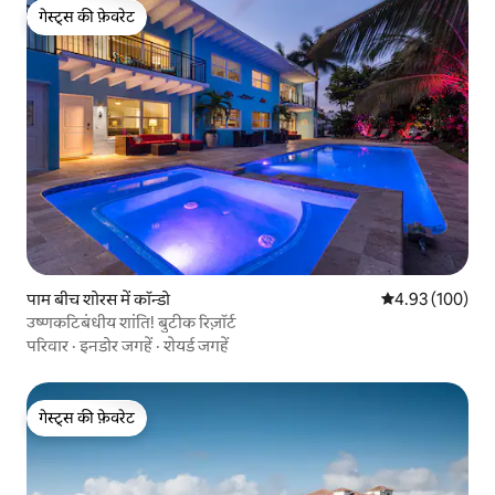
गेस्ट्स की फ़ेवरेट
गेस्ट्स की फ़ेवरेट
पाम बीच शोरस में कॉन्डो
औसत रेटिंग 5 में स
4.93 (100)
उष्णकटिबंधीय शांति! बुटीक रिज़ॉर्ट
परिवार
·
इनडोर जगहें
·
शेयर्ड जगहें
गेस्ट्स की फ़ेवरेट
गेस्ट्स की फ़ेवरेट