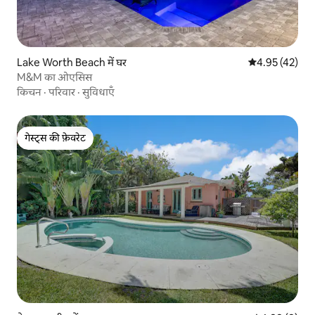
Lake Worth Beach में घर
औसत रेटिंग 5 में 
4.95 (42)
M&M का ओएसिस
किचन
·
परिवार
·
सुविधाएँ
गेस्ट्स की फ़ेवरेट
गेस्ट्स की फ़ेवरेट