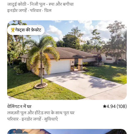
जादुई कोठी - निजी पूल - स्पा और बगीचा
इनडोर जगहें
·
परिवार
·
ग्रिल
गेस्ट्स की फ़ेवरेट
गेस्ट्स का टॉप फ़ेवरेट
वेलिंगटन में घर
औसत रेटिंग 5 में स
4.94 (108)
लक्ज़री पूल और हीटेड स्पा के साथ पूरा घर
परिवार
·
इनडोर जगहें
·
सुविधाएँ