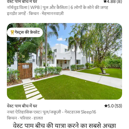
वेस्ट पाम बीच में घर
औसत रेटिंग 5 में
4.88 (8)
नॉर्थवुड विला | WPB | पूल और कैसिता | 6 लोगों के सोने की जगह
इनडोर जगहें
·
किचन
·
मेहमाननवाज़ी
गेस्ट्स की फ़ेवरेट
गेस्ट्स का टॉप फ़ेवरेट
वेस्ट पाम बीच में घर
औसत रेटिंग 5 मे
5.0 (53)
नया! ऐतिहासिक एस्ट। पूल/जकूज़ी - गेस्टहाउस Sleep16
किचन
·
परिवार
·
हालत
वेस्ट पाम बीच की यात्रा करने का सबसे अच्छा