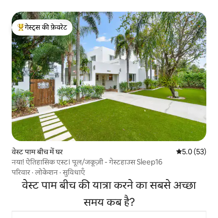
गेस्ट्स की फ़ेवरेट
गेस्ट्स का टॉप फ़ेवरेट
वेस्ट पाम बीच में घर
औसत रेटिंग 5 मे
5.0 (53)
नया! ऐतिहासिक एस्ट। पूल/जकूज़ी - गेस्टहाउस Sleep16
परिवार
·
लोकेशन
·
सुविधाएँ
वेस्ट पाम बीच की यात्रा करने का सबसे अच्छा
समय कब है?