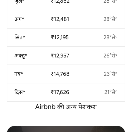
जुल॰
₹12,862
28°से॰
अग॰
₹12,481
28°से॰
सित॰
₹12,195
28°से॰
अक्टू॰
₹12,957
26°से॰
नव॰
₹14,768
23°से॰
दिस॰
₹17,626
21°से॰
Airbnb की अन्य पेशकश