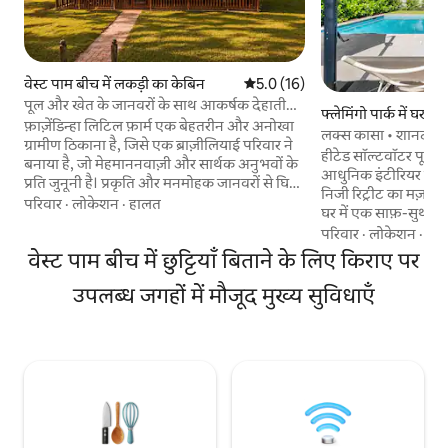
वेस्ट पाम बीच में लकड़ी का केबिन
औसत रेटिंग 5 में से 5.0, 16 समीक्षाएँ
5.0 (16)
पूल और खेत के जानवरों के साथ आकर्षक देहाती
फ्लेमिंगो पार्क में घर
लॉग केबिन
फ़ाज़ेंडिन्हा लिटिल फ़ार्म एक बेहतरीन और अनोखा
लक्स कासा • शानदार 
ग्रामीण ठिकाना है, जिसे एक ब्राज़ीलियाई परिवार ने
पास
हीटेड सॉल्टवॉटर पूल, ह
बनाया है, जो मेहमाननवाज़ी और सार्थक अनुभवों के
आधुनिक इंटीरियर वाले फ़
प्रति जुनूनी है। प्रकृति और मनमोहक जानवरों से घिरा
निजी रिट्रीट का मज़ा 
हुआ यह स्थान आपको तनाव दूर करने और स्टाइल
परिवार
·
लोकेशन
·
हालत
घर में एक साफ़-सुथरा
के साथ नए सिरे से जुड़ने के लिए आमंत्रित करता है।
आरामदायक लाउंज और ड
परिवार
·
लोकेशन
·
सु
पूल के किनारे बिताए शांत दिनों, आरामदायक ईंटों से
फ़ाई, स्मार्ट टीवी और 
वेस्ट पाम बीच में छुट्टियाँ बिताने के लिए किराए पर
बनी फ़ायरप्लेस, आउटडोर फ़ायर पिट के पास तारों
कमरे में सीलिंग पंखे व
की छाँव तले बिताए शांतिपूर्ण पलों और फ़ार्म पर
बदौलत आपकी रातें सुकून 
उपलब्ध जगहों में मौजूद मुख्य सुविधाएँ
बिताए अनोखे पलों का मज़ा लें। इस केबिन में 6
और नॉर्टन म्यूज़ियम त
मेहमान ठहर सकते हैं और इसमें 2 क्वीन बेड और एक
और टेनिस व नए पिकलबॉ
एयर मैट्रेस है, जो आराम, निजता और बेहतरीन देहाती
लिए अनुकूल पार्क बस कु
आकर्षण प्रदान करते हैं।
परिवारों या व्यावसायिक 