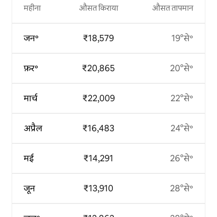
महीना
औसत किराया
औसत तापमान
जन॰
₹18,579
19°से॰
फ़र॰
₹20,865
20°से॰
मार्च
₹22,009
22°से॰
अप्रैल
₹16,483
24°से॰
मई
₹14,291
26°से॰
जून
₹13,910
28°से॰