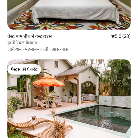
वेस्ट पाम बीच में गेस्टहाउस
औसत रेटिंग 5 में
5.0 (28)
इम्पीरियल कैबाना
लोकेशन
·
मेहमाननवाज़ी
·
आस-पास
गेस्ट्स की फ़ेवरेट
गेस्ट्स की फ़ेवरेट