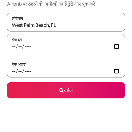
Airbnb पर ठहरने की अनोखी जगहें ढूँढ़ें और बुक करें
लोकेशन
नतीजों के उपलब्ध होने पर, अप और डाउन 'ऐरो की' का इस्तेमाल करके नेविगेट करें
चेक इन
चेक आउट
खोजें