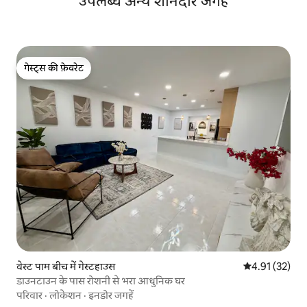
उपलब्ध अन्य शानदार जगहें
गेस्ट्स की फ़ेवरेट
गेस्ट्स की फ़ेवरेट
वेस्ट पाम बीच में गेस्टहाउस
औसत रेटिंग 5 में 
4.91 (32)
डाउनटाउन के पास रोशनी से भरा आधुनिक घर
परिवार
·
लोकेशन
·
इनडोर जगहें