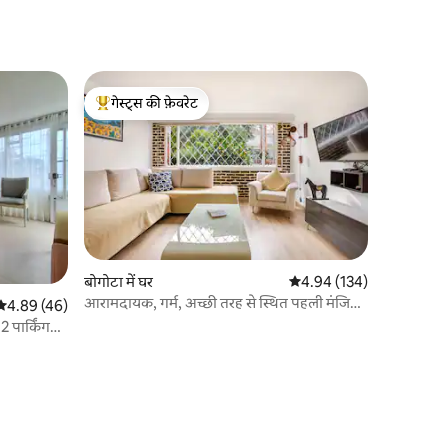
गेस्ट्स की फ़ेवरेट
गेस्ट्स का टॉप फ़ेवरेट
बोगोटा में घर
औसत रेटिंग 5 में से 4.94, 13
4.94 (134)
आरामदायक, गर्म, अच्छी तरह से स्थित पहली मंजिल
औसत रेटिंग 5 में से 4.89, 46 समीक्षाएँ
4.89 (46)
का अपार्टमेंट
2 पार्किंग