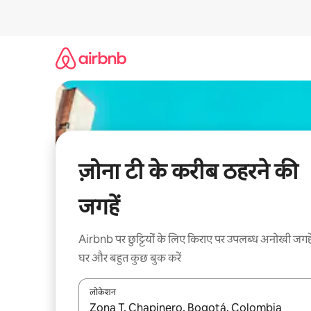
इसे
छोड़कर
सीधा
कॉन्टेंट
पर
जाएँ
ज़ोना टी के करीब ठहरने की
जगहें
Airbnb पर छुट्टियों के लिए किराए पर उपलब्ध अनोखी जगहे
घर और बहुत कुछ बुक करें
लोकेशन
नतीजों के उपलब्ध होने पर, अप और डाउन 'ऐरो की' का इस्तेमाल 