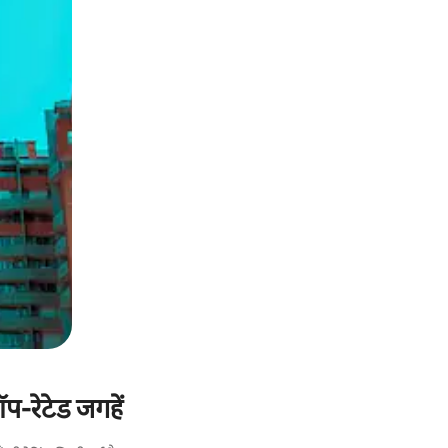
प-रेटेड जगहें