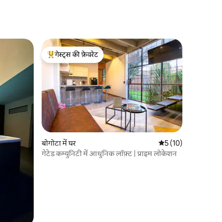
गेस्ट्स की फ़ेवरेट
गेस्ट्स का टॉप फ़ेवरेट
बोगोटा में घर
औसत रेटिंग 5 में से 5, 1
5 (10)
गेटेड कम्युनिटी में आधुनिक लॉफ़्ट | प्राइम लोकेशन