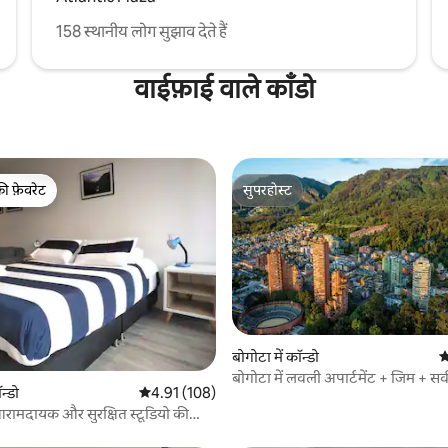
158 स्थानीय लोग सुझाव देते हैं
वाईफ़ाई वाले काँडो
की फ़ेवरेट
सुपरहोस्ट
टॉप फ़ेवरेट
सुपरहोस्ट
बोगोटा में कॉन्डो
औ
 समीक्षाएँ
न्डो
औसत रेटिंग 5 में से 4.91, 108 समीक्षाएँ
4.91 (108)
ामदायक और सुरक्षित स्टूडियो की
 लोकेशन