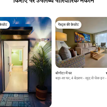
किराए पर उपलब्ध पारिवारिक मकान
फ़ेवरेट
गेस्ट्स की फ़ेवरेट
फ़ेवरेट
गेस्ट्स की फ़ेवरेट
 समीक्षाएँ
बोगोटा में घर
बड़ा-सा घर, 4 बेडरूम - खुद से चेक इन - 
लॉट