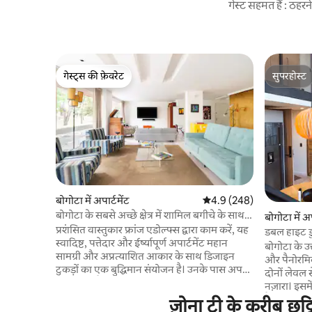
गेस्ट सहमत हैं : ठह
गेस्ट्स की फ़ेवरेट
सुपरहोस्ट
गेस्ट्स की फ़ेवरेट
सुपरहोस्ट
बोगोटा में अपार्टमेंट
औसत रेटिंग 5 में से 4.9, 248
4.9 (248)
बोगोटा के सबसे अच्छे क्षेत्र में शामिल बगीचे के साथ
बोगोटा में अप
मूर्तिकला अपार्टमेंट
प्रशंसित वास्तुकार फ्रांज एडोल्फ्स द्वारा काम करें, यह
डबल हाइट डुप
स्वादिष्ट, पत्तेदार और ईर्ष्यापूर्ण अपार्टमेंट महान
बोगोटा के उत
सामग्री और अप्रत्याशित आकार के साथ डिजाइन
और पैनोरमिक
टुकड़ों का एक बुद्धिमान संयोजन है। उनके पास अपने
दोनों लेवल 
भोजन को तैयार करने के लिए खाना पकाने के सभी
नज़ारा। इसमे
बर्तनों से सुसज्जित अपार्टमेंट है। सफाई और खाना
हैं, जिनमें 
ज़ोना टी के करीब छुट
पकाने की सेवा x 50,000 पेसो प्रति दिन अपार्टमेंट