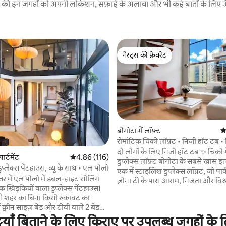
रने की इन जगहों को अपनी लोकेशन, सफ़ाई के अलावा और भी कई बातों के लिए ऊँची
गेस्ट्स की फ़ेवरेट
गेस्ट्स की फ़ेवरेट
बोगोटा में लॉफ़्ट
औ
रोमांटिक चिको लॉफ़्ट • निजी हॉट टब • 
 समीक्षाएँ
दो लोगों के लिए निजी हॉट टब ✨ चिको मे
ार्टमेंट
औसत रेटिंग 5 में से 4.86, 116 समीक्षाएँ
4.86 (116)
डुप्लेक्स लॉफ़्ट बोगोटा के सबसे खास इलाकों में से
्लेक्स पेंटहाउस, व्यू के साथ • एल पोलो
एक में स्टाइलिश डुप्लेक्स लॉफ़्ट, जो प
्तर में एल पोलो में डबल-हाइट सीलिंग
ज़ोना टी के पास आराम, निजता और विश्
 खिड़कियों वाला डुप्लेक्स पेंटहाउस।
तलाश करने वाले जोड़ों या व्यावसायिक यात
से शहर का बिना किसी रुकावट का
लिए बिलकुल सही है। दो लोगों के लिए 
ं क्वीन साइज़ बेड और टीवी वाले 2 बेडरूम
का मज़ा लें, जो रोमांटिक शामों के लिए बे
4 मेहमान ठहर सकते हैं। 2 बाथरूम, पूरी
्टियाँ बिताने के लिए किराए पर उपलब्ध जगहों के 
दो लोगों के लिए निजी हॉट टब • किंग-सा