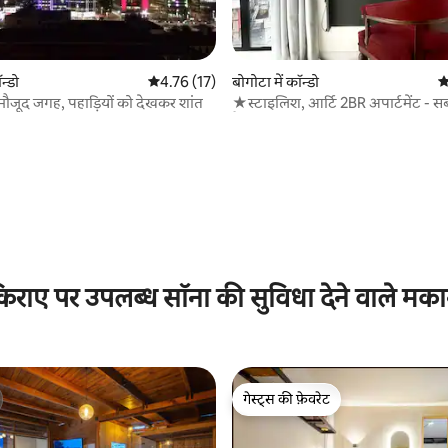
 समीक्षाएँ
न्डो
औसत रेटिंग 5 में से 4.76, 17 समीक्षाएँ
4.76 (17)
बोगोटा में कॉन्डो
औ
 मौजूद जगह, पहाड़ियों को देखकर शांत
★स्टाइलिश, आर्टि 2BR अपार्टमेंट - स
फैशनेबल डिस्ट्रिक्ट +व्यू★
िराए पर उपलब्ध सॉना की सुविधा देने वाले मक
गेस्ट्स की फ़ेवरेट
गेस्ट्स की फ़ेवरेट