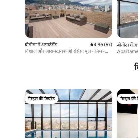
बोगोटा में अपार्टमेंट
औसत रेटिंग 5 में से 4.96, 57
4.96 (57)
बोगोटा में अप
विशाल और आरामदायक ओएसिस: पूल - जिम -
Apartame
सॉना - व्यू
chapiner
क
गेस्ट्स की फ़ेवरेट
गेस्ट्स की 
गेस्ट्स की फ़ेवरेट
गेस्ट्स की 