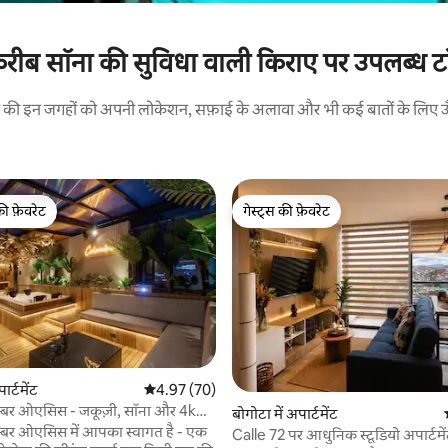
करीब सॉना की सुविधा वाली किराए पर उपलब्ध टॉ
रने की इन जगहों को अपनी लोकेशन, सफ़ाई के अलावा और भी कई बातों के लिए ऊँची
की फ़ेवरेट
गेस्ट्स की फ़ेवरेट
टॉप फ़ेवरेट
गेस्ट्स की फ़ेवरेट
ार्टमेंट
औसत रेटिंग 5 में से 4.97, 70 समीक्षाएँ
4.97 (70)
्बर ओएसिस - जकूज़ी, सॉना और 4k
 समीक्षाएँ
बोगोटा में अपार्टमेंट
्बर ओएसिस में आपका स्वागत है - एक
Calle 72 पर आधुनिक स्टूडियो अपार्टमे