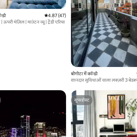
न्डो
औसत रेटिंग 5 में से 4.87, 47 समीक्षाएँ
4.87 (47)
 समीक्षाएँ
 ऊपरी मंज़िल | माउंटन व्यू | ट्रेंडी एरिया
बोगोटा में कॉन्डो
शानदार सुविधाओं वाला लक्ज़री 3 बेडर
अपार्टमेंट!
सुपरहोस्ट
सुपरहोस्ट