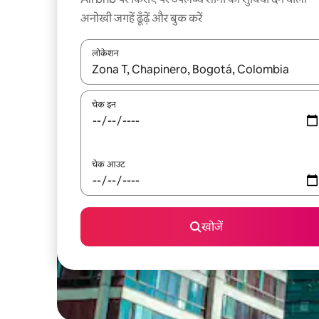
अनोखी जगहें ढूँढ़ें और बुक करें
लोकेशन
नतीजों के उपलब्ध होने पर, अप और डाउन 'ऐरो की' का इस्तेमाल 
चेक इन
चेक आउट
खोजें