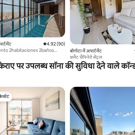
 समीक्षाएँ
ार्टमेंट
औसत रेटिंग 5 में से 4.92, 90 समीक्षाएँ
4.92 (90)
nto 2habitaciones 2baños
बोगोटा में अपार्टमेंट
o
फ़्लैट चैपिनेरो सेंट्रल
िराए पर उपलब्ध सॉना की सुविधा देने वाले कॉन्
फ़ेवरेट
फ़ेवरेट