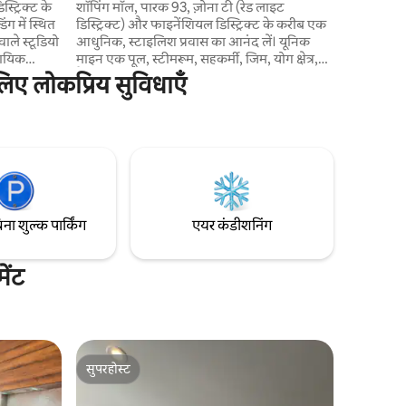
पार्क 93
्ट्रिक्ट के
शॉपिंग मॉल, पारक 93, ज़ोना टी (रेड लाइट
ग में स्थित
डिस्ट्रिक्ट) और फाइनेंशियल डिस्ट्रिक्ट के करीब एक
ले स्टूडियो
आधुनिक, स्टाइलिश प्रवास का आनंद लें। यूनिक
सायिक
माइन एक पूल, स्टीमरूम, सहकर्मी, जिम, योग क्षेत्र,
ेहतरीन
कैफे, रेस्तरां, बीबीक्यू/स्काईबार, पार्किंग, कंसीयज
िए लोकप्रिय सुविधाएँ
ने वाले
प्रदान करता है। मॉल, Parque 93, Zona T, वित्तीय
े लिए एक
क्षेत्र के पास स्थित एक आधुनिक अनुभव का आनंद
ी तरह से
लें। अनन्य यूनिक माइन में एक पूल, जिम, तुर्की,
 एक स्मार्ट
सहकर्मी, सहकर्मी, योग लाउंज, योग लाउंज, कैफे,
यक है। हम
कैफे, रेस्तरां, रेस्तरां, बीबीक्यू छत, स्काई बार, पार्किंग,
ाजनक चेक-
रिसेप्शन है।
िना शुल्क पार्किंग
एयर कंडीशनिंग
ेंट
सुपरहोस्ट
सुपरहोस्ट