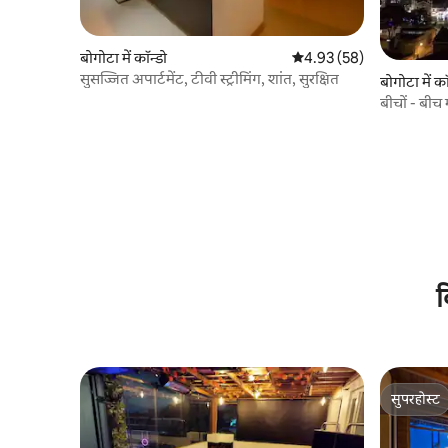
बोगोटा में कॉन्डो
औसत रेटिंग 5 में से 4.93, 58
4.93 (58)
सुसज्जित अपार्टमेंट, टीवी स्ट्रीमिंग, शांत, सुरक्षित
बोगोटा में कॉ
बीचों - बीच
क
सुपरहोस्ट
सुपरहोस्ट