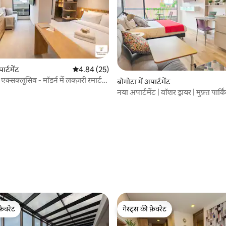
ार्टमेंट
औसत रेटिंग 5 में से 4.84, 25 समीक्षाएँ
4.84 (25)
क्सक्लूसिव - मॉडर्न में लक्ज़री स्मार्ट
बोगोटा में अपार्टमेंट
नया अपार्टमेंट | वॉशर ड्रायर | मुफ़्त पार्कि
 समीक्षाएँ
फ़ेवरेट
गेस्ट्स की फ़ेवरेट
फ़ेवरेट
गेस्ट्स की फ़ेवरेट