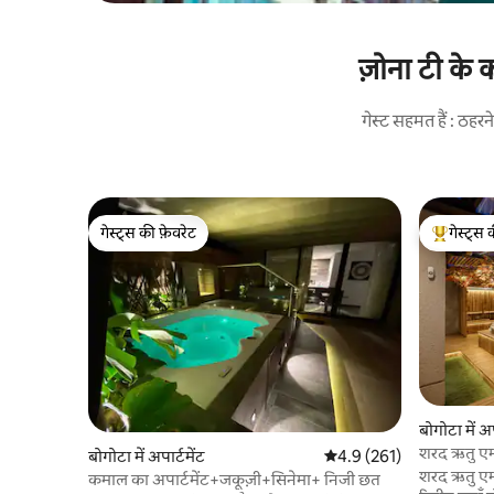
ज़ोना टी के 
गेस्ट सहमत हैं : ठह
गेस्ट्स की फ़ेवरेट
गेस्ट्स 
गेस्ट्स की फ़ेवरेट
गेस्ट्स का 
बोगोटा में अप
शरद ऋतु एम
बोगोटा में अपार्टमेंट
औसत रेटिंग 5 में से 4.9, 261
4.9 (261)
थिएटर
शरद ऋतु एम
कमाल का अपार्टमेंट+जकूज़ी+सिनेमा+ निजी छत