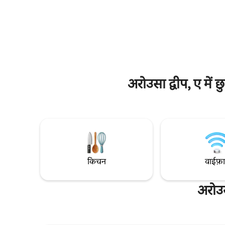
लेना अनमोल है। आप बिस्तर और डाइनिंग टेबल से
आपको समुद्र
समुद्र देख सकते हैं। सड़क पर सभी सेवाओं के साथ
कुंवारी कबू
एक क्षेत्र में सभी। समुद्र तट के आसपास प्रकाशस्तंभ
तक आदर्श चलता है। और सब कुछ प्यार से किया।
माइक्रोवेव,आयरन, ड्रायर,कॉफ़ी मेकर,वॉशिंग मशीन
अरोउसा द्वीप, ए में 
किचन
वाईफ़
अरोउस