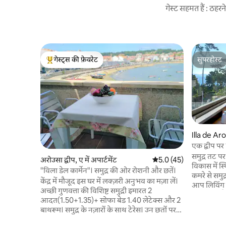
गेस्ट सहमत हैं : ठह
गेस्ट्स की फ़ेवरेट
सुपरहोस्ट
गेस्ट्स का टॉप फ़ेवरेट
सुपरहोस्ट
Illa de Arou
एक द्वीप पर
समुद्र तट प
अरोउसा द्वीप, ए में अपार्टमेंट
औसत रेटिंग 5 में से 5.0, 45
5.0 (45)
विकास में स
"विला डेल कार्मेन"। समुद्र की ओर रोशनी और छतें।
कमरे से समुद
केंद्र में मौजूद इस घर में लक्ज़री अनुभव का मज़ा लें।
आप लिविंग र
अच्छी गुणवत्ता की विशिष्ट समुद्री इमारत 2
देख सकते हैं
आदत(1.50+1.35)+ सोफा बेड 1.40 लेटेक्स और 2
का रंग कैस
बाथरूम। समुद्र के नज़ारों के साथ टेरेस। उन छतों पर
करने वाले ग
नाश्ते, दोपहर के भोजन या रात के खाने का आनंद
के बीच में 