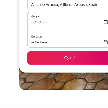
नतीजों के उपलब्ध होने पर, अप और डाउन 'ऐरो की' का इस्तेमाल 
चेक इन
चेक आउट
खोजें