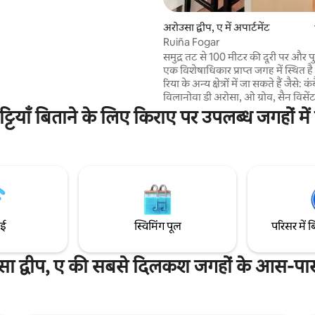
 तटों और नीले और क्रिस्टलीय पानी के
तरों तक ले जाएगा।
अरोउसा द्वीप, ए में अपार्टमेंट
Ruiña Fogar
समुद्र तट से 100 मीटर की दूरी पर और 
एक विशेषाधिकार प्राप्त जगह में स्थित ह
रिया के अन्य क्षेत्रों में जा सकते हैं जैसे: क
विलानोवा डी अरोसा, ओ ग्रोव, सैन विसेंट
विलागार्सिया। लिविंग रूम का स्वागत करने वाली बड़ी
छुट्टियाँ बिताने के लिए किराए पर उपलब्ध जगहों में
खिड़की से, साथ ही बेडरूम से आप हर शाम 
देख सकते हैं। समुद्र तटों, चिरिंगुइटो, लंबी पैदल यात्रा
के रास्तों, पानी की गतिविधियों और स्था
गैस्ट्रोनॉमी से घिरे इस द्वीप से स्वर्ग की ख
ाई
स्विमिंग पूल
परिसर में ब
ा द्वीप, ए की सबसे दिलकश जगहों के आस-पास