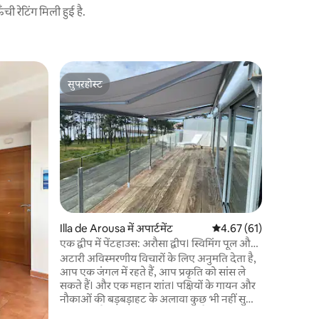
 रेटिंग मिली हुई है.
Seráns में
सुपरहोस्ट
गेस्ट्स की
La Casa de 
सुपरहोस्ट
गेस्ट्स की
अगर आप लहर
तो हम आपको
समुद्र तट प
Espiñeirido
यूरोपीय सं
योजना से सुरक्षित है। पैदल
यात्रा के लिए एक 
है, इसलिए 
समुद्र का 
Illa de Arousa में अपार्टमेंट
औसत रेटिंग 5 में से 4.67, 6
4.67 (61)
एक द्वीप में पेंटहाउस: अरौसा द्वीप। स्विमिंग पूल और
समुद्र तट
अटारी अविस्मरणीय विचारों के लिए अनुमति देता है,
आप एक जंगल में रहते हैं, आप प्रकृति को सांस ले
सकते हैं। और एक महान शांत। पक्षियों के गायन और
नौकाओं की बड़बड़ाहट के अलावा कुछ भी नहीं सुना
जा सकता है जो मछली पकड़ने जा रहे हैं। अटारी में