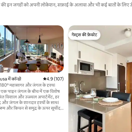
रने की इन जगहों को अपनी लोकेशन, सफ़ाई के अलावा और भी कई बातों के लिए ऊँची
गेस्ट्स की फ़ेवरेट
गेस्ट्स की फ़ेवरेट
sa में कॉन्डो
औसत रेटिंग 5 में से 4.9, 107 समीक्षाएँ
4.9 (107)
 180º महासागर और जंगल के दृश्य।
र एक पाइन जंगल के बीच में एक विशेष
 समीक्षाएँ
्थित विशाल और उज्ज्वल अपार्टमेंट, हर
्र और जंगल के शानदार दृश्यों के साथ।
ूम और किचन से समुद्र के ऊपर सूर्योदय
 और कमरों से सूर्यास्त में समुद्र और जंगल
े बदल सकता है। शहरीकरण को सीमित
ेट को पार करते हुए आप देवदार के जंगल
होंगे और केवल 2 मिनट की पैदल दूरी पर