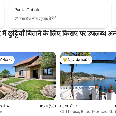
Punta Cabalo
21 स्थानीय लोग सुझाव देते हैं
 में छुट्टियाँ बिताने के लिए किराए पर उपलब्ध अ
की फ़ेवरेट
गेस्ट्स की फ़ेवरेट
टॉप फ़ेवरेट
गेस्ट्स का टॉप फ़ेवरेट
में घर
औसत रेटिंग 5 में से 5.0, 58 समीक्षाएँ
5.0 (58)
Bueu में घर
ावी
Cliff house, Bueu, Morrazo, Gali