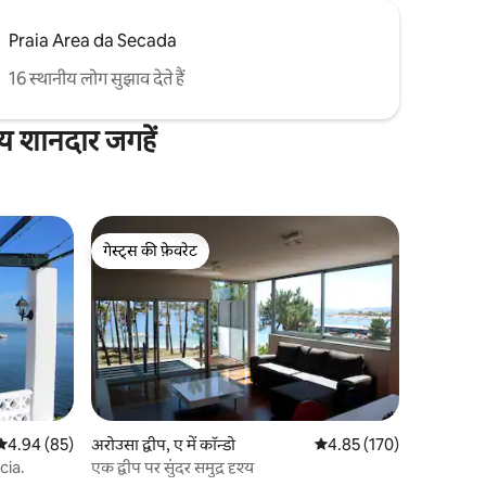
Praia Area da Secada
16 स्थानीय लोग सुझाव देते हैं
न्य शानदार जगहें
गेस्ट्स की फ़ेवरेट
गेस्ट्स की फ़ेवरेट
औसत रेटिंग 5 में से 4.94, 85 समीक्षाएँ
4.94 (85)
अरोउसा द्वीप, ए में कॉन्डो
औसत रेटिंग 5 में से 4.85, 17
4.85 (170)
cia.
एक द्वीप पर सुंदर समुद्र दृश्य