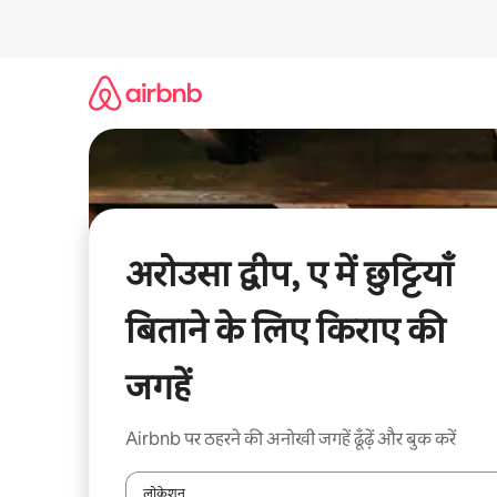
इसे
छोड़कर
सीधा
कॉन्टेंट
पर
जाएँ
अरोउसा द्वीप, ए में छुट्टियाँ
बिताने के लिए किराए की
जगहें
Airbnb पर ठहरने की अनोखी जगहें ढूँढ़ें और बुक करें
लोकेशन