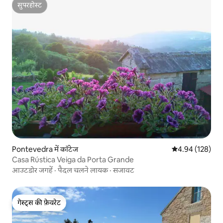
सुपरहोस्ट
सुपरहोस्ट
Pontevedra में कॉटेज
औसत रेटिंग 5 में स
4.94 (128)
Casa Rústica Veiga da Porta Grande
आउटडोर जगहें
·
पैदल चलने लायक
·
सजावट
गेस्ट्स की फ़ेवरेट
गेस्ट्स की फ़ेवरेट