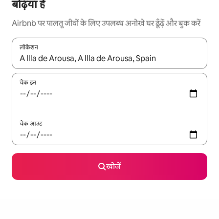
बढ़िया हैं
Airbnb पर पालतू जीवों के लिए उपलब्ध अनोखे घर ढूँढ़ें और बुक करें
लोकेशन
नतीजों के उपलब्ध होने पर, अप और डाउन 'ऐरो की' का इस्तेमाल करके नेविगेट करें
चेक इन
चेक आउट
खोजें