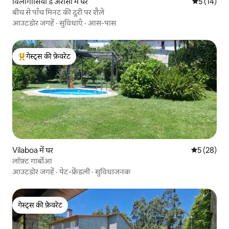
विलागार्सिया डे अरौसा में घर
औसत रेटिंग 5 
5 (14)
बीच से पाँच मिनट की दूरी पर शैले
आउटडोर जगहें
·
सुविधाएँ
·
आस-पास
गेस्ट्स की फ़ेवरेट
गेस्ट्स का टॉप फ़ेवरेट
Vilaboa में घर
औसत रेटिंग 5 
5 (28)
लॉफ़्ट गार्बोआ
आउटडोर जगहें
·
पेट-फ्रेंडली
·
सुविधाजनक
गेस्ट्स की फ़ेवरेट
गेस्ट्स की फ़ेवरेट