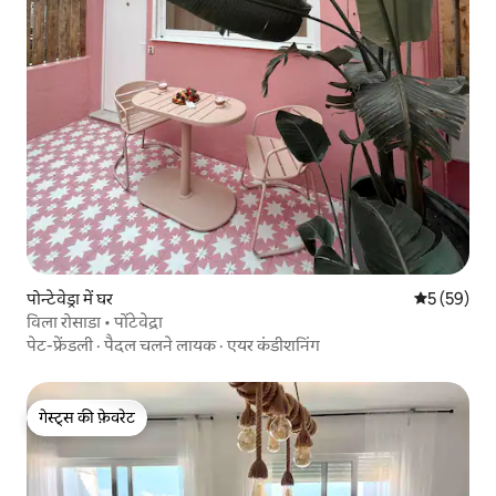
पोन्टेवेड्रा में घर
औसत रेटिंग 5 
5 (59)
विला रोसाडा • पोंटेवेद्रा
पेट-फ्रेंडली
·
पैदल चलने लायक
·
एयर कंडीशनिंग
गेस्ट्स की फ़ेवरेट
गेस्ट्स की फ़ेवरेट