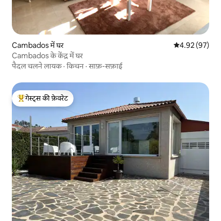
Cambados में घर
औसत रेटिंग 5 में 
4.92 (97)
Cambados के केंद्र में घर
पैदल चलने लायक
·
किचन
·
साफ़-सफ़ाई
गेस्ट्स की फ़ेवरेट
गेस्ट्स का टॉप फ़ेवरेट