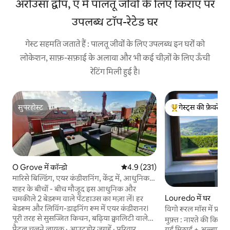
अरोउसा द्वीप, ए में पालतू जीवों के लिए किराए पर
उपलब्ध टॉप-रेटेड घर
गेस्ट सहमति जताते हैं : पालतू जीवों के लिए उपलब्ध इन घरों को
लोकेशन, साफ़-सफ़ाई के अलावा और भी कई चीज़ों के लिए ऊँची
रेटिंग मिली हुई है।
सुपरहोस्ट
गेस्ट्स की फ़ेवरेट
सुपरहोस्ट
गेस्ट्स का टॉप फ़ेवरेट
O Grove में कॉन्डो
औसत रेटिंग 5 में से 4.9, 231 समीक्षाएँ
4.9 (231)
मारिसे बिल्डिंग, एयर कंडीशनिंग, केंद्र में, आधुनिक,
छत...
शहर के बीचों - बीच मौजूद इस आधुनिक और
Louredo में घर
चमकीले 2 बेडरूम वाले पेंटहाउस का मज़ा लें। हर
बेडरूम और लिविंग-डाइनिंग रूम में एयर कंडीशनर।
विगो रूरल मॉस में प्राक
पूरी तरह से सुसज्जित किचन, बढ़िया क्वालिटी वाले
मुफ़्त : नाश्ते की किट 
गद्दे और लिनन। चौथी मंज़िल पर बिना लिफ़्ट के
पैदल चलने लायक
·
आउटडोर जगहें
·
परिवार
गई मिठाई + अल्बारिन