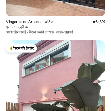
Vilagarcía de Arousa में कॉटेज
औसत रेटिंग 5 
5 (39)
पूरा घर - छुट्टी घर
आउटडोर जगहें
·
पैदल चलने लायक
·
साफ़-सफ़ाई
गेस्ट्स की फ़ेवरेट
गेस्ट्स का टॉप फ़ेवरेट