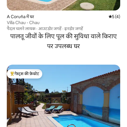
A Coruña में घर
औसत रेटिंग 5
5 (4)
Villa Chau - Chau
पैदल चलने लायक
·
आउटडोर जगहें
·
इनडोर जगहें
पालतू जीवों के लिए पूल की सुविधा वाले किराए
पर उपलब्ध घर
गेस्ट्स की फ़ेवरेट
गेस्ट्स का टॉप फ़ेवरेट