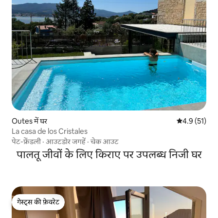
Outes में घर
औसत रेटिंग 5 मे
4.9 (51)
La casa de los Cristales
पेट-फ्रेंडली
·
आउटडोर जगहें
·
चेक आउट
पालतू जीवों के लिए किराए पर उपलब्ध निजी घर
गेस्ट्स की फ़ेवरेट
गेस्ट्स की फ़ेवरेट