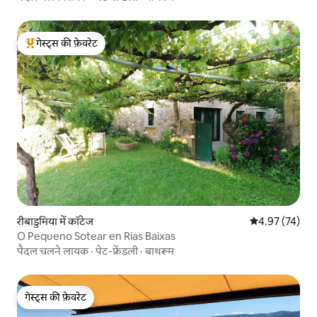
गेस्ट्स की फ़ेवरेट
गेस्ट्स का टॉप फ़ेवरेट
रीबाडुमिया में कॉटेज
औसत रेटिंग 5 में 
4.97 (74)
O Pequeno Sotear en Rias Baixas
पैदल चलने लायक
·
पेट-फ्रेंडली
·
बाथरूम
गेस्ट्स की फ़ेवरेट
गेस्ट्स की फ़ेवरेट