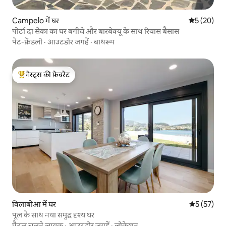
Campelo में घर
औसत रेटिंग 5 
5 (20)
पोर्टा दा सेका का घर बगीचे और बारबेक्यू के साथ रियास बैसास
पेट-फ्रेंडली
·
आउटडोर जगहें
·
बाथरूम
गेस्ट्स की फ़ेवरेट
गेस्ट्स का टॉप फ़ेवरेट
विलाबोआ में घर
औसत रेटिंग 5 
5 (57)
पूल के साथ नया समुद्र दृश्य घर
पैदल चलने लायक
·
आउटडोर जगहें
·
लोकेशन