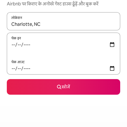
Airbnb पर किराए के अनोखे गेस्ट हाउस ढूँढ़ें और बुक करें
लोकेशन
नतीजों के उपलब्ध होने पर, अप और डाउन 'ऐरो की' का इस्तेमाल करके नेविगेट करें
चेक इन
चेक आउट
खोजें