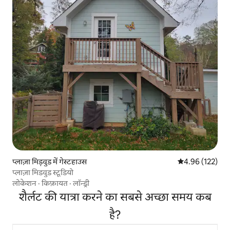
प्लाज़ा मिड़वुड में गेस्टहाउस
औसत रेटिंग 5 में स
4.96 (122)
प्लाज़ा मिडवुड स्टूडियो
लोकेशन
·
किफ़ायत
·
लॉन्ड्री
शैर्लट की यात्रा करने का सबसे अच्छा समय कब
है?