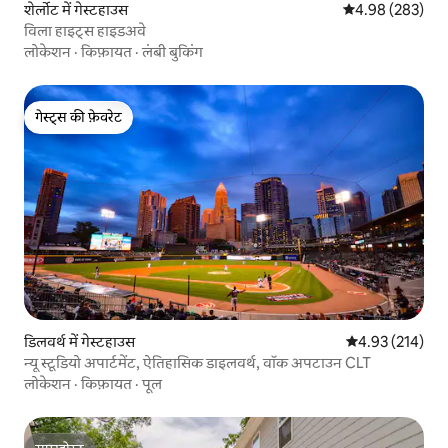
शेर्लोट में गेस्टहाउस
औसत रेटिंग 5 में स
4.98 (283)
विला हाइट्स हाइडअवे
लोकेशन
·
किफ़ायत
·
लंबी बुकिंग
गेस्ट्स की फ़ेवरेट
गेस्ट्स की फ़ेवरेट
डिलवर्थ में गेस्टहाउस
औसत रेटिंग 5 में स
4.93 (214)
न्यू स्टूडियो अपार्टमेंट, ऐतिहासिक डाइलवर्थ, वॉक अपटाउन CLT
लोकेशन
·
किफ़ायत
·
पूल