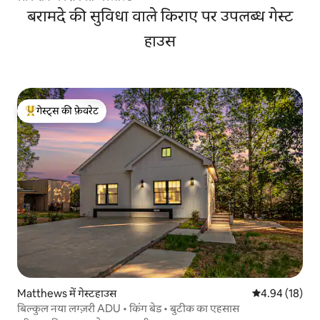
बरामदे की सुविधा वाले किराए पर उपलब्ध गेस्ट
हाउस
गेस्ट्स की फ़ेवरेट
गेस्ट्स का टॉप फ़ेवरेट
Matthews में गेस्टहाउस
औसत रेटिंग 5 में 
4.94 (18)
बिल्कुल नया लग्ज़री ADU • किंग बेड • बुटीक का एहसास