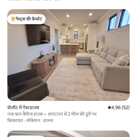
गेस्ट्स की फ़ेवरेट
गेस्ट्स का टॉप फ़ेवरेट
शेर्लोट में गेस्टहाउस
औसत रेटिंग 5 में 
4.96 (52)
नया बना कैरिज हाउस < अपटाउन से 2 मील की दूरी पर
किफ़ायत
·
लोकेशन
·
हालत