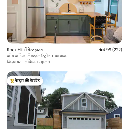
Rock Hill में गेस्टहाउस
औसत रेटिंग 5 में स
4.99 (222)
कोव कॉटेज, लेकफ़्रंट रिट्रीट + कायाक
किफ़ायत
·
लोकेशन
·
हालत
गेस्ट्स की फ़ेवरेट
गेस्ट्स का टॉप फ़ेवरेट