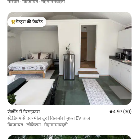
परिवार
·
किफ़ायत
·
मेहमाननवाज़ी
गेस्ट्स की फ़ेवरेट
गेस्ट्स का टॉप फ़ेवरेट
शेर्लोट में गेस्टहाउस
औसत रेटिंग 5 में 
4.97 (30)
स्टेडियम से एक मील दूर | विलमोर | मुफ़्त EV चार्ज
किफ़ायत
·
लोकेशन
·
मेहमाननवाज़ी