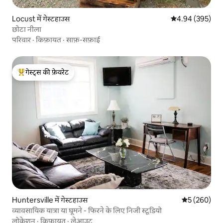
Locust में गेस्टहाउस
औसत रेटिंग 5 में स
4.94 (395)
छोटा नीला
परिवार
·
किफ़ायत
·
साफ़-सफ़ाई
गेस्ट्स की फ़ेवरेट
गेस्ट्स का टॉप फ़ेवरेट
Huntersville में गेस्टहाउस
औसत रेटिंग 5 मे
5 (260)
व्यावसायिक यात्रा या घूमने - फिरने के लिए निजी स्टूडियो
लोकेशन
·
किफ़ायत
·
लेआउट