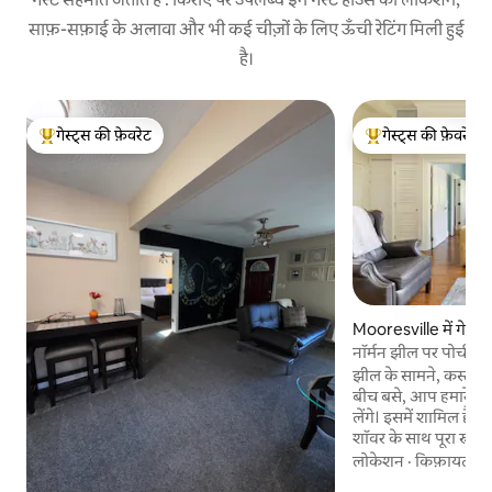
साफ़-सफ़ाई के अलावा और भी कई चीज़ों के लिए ऊँची रेटिंग मिली हुई
है।
गेस्ट्स की फ़ेवरेट
गेस्ट्स की फ़ेवरेट
गेस्ट्स का टॉप फ़ेवरेट
गेस्ट्स का टॉप फ़ेवरेट
Mooresville में गेस्ट
नॉर्मन झील पर पोर्च
​झील के सामने, कस्टम 2018 
बीच बसे, आप हमारे निजी गेस्ट हाउस का आनंद
लेंगे। इसमें शामिल हैं: क
शॉवर के साथ पूरा स्नान,
के साथ शानदार शानदा
लोकेशन
·
किफ़ायत
·
ब
गुंबददार छत और आका