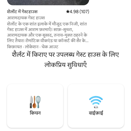
बड़ा खुला हवा पोर्च भी शामिल है। 
मछली पकड़ने, तैराकी,
शेर्लोट में गेस्टहाउस
औसत रेटिंग 5 में से 4.98, 107 समीक्षाएँ
4.98 (107)
का आनंद लें। रेस्टोरें
आरामदायक गेस्ट हाउस
पर हैं। EV चार्जिंग आध
शेर्लोट के एक शांत इलाके में मौजूद एक निजी, शांत
अपने स्वयं के एचवीएसी के स
गेस्ट हाउस में आराम फ़रमाएँ। साफ़-सुथरा,
है।
आरामदायक और एक सुखद, तनाव-मुक्त ठहरने के
लिए तैयार। रोमांटिक वीकएंड या कॉन्सर्ट की सैर के
लिए बिलकुल सही। बाड़ से घिरे यार्ड में कॉफ़ी का मज़ा
किफ़ायत
·
लोकेशन
·
चेक आउट
लें, पूरी तरह सुसज्जित किचन में खाना पकाएँ और
शैर्लट में किराए पर उपलब्ध गेस्ट हाउस के लिए
तेज़ वाईफ़ाई से जुड़े रहें। रात भर बाहर घूमने के बाद,
आरामदायक क्वीन बेड पर लेटें और सच्ची शांति का
लोकप्रिय सुविधाएँ
मज़ा लें। मेहमान निजता, सादगी और अपेक्षा के
अनुरूप ठहरने के लिए इस जगह को चुनते हैं। धूम्रपान
सख्त मना है। पेट्स या पार्टियों की इजाज़त नहीं है।
किचन
वाईफ़ाई