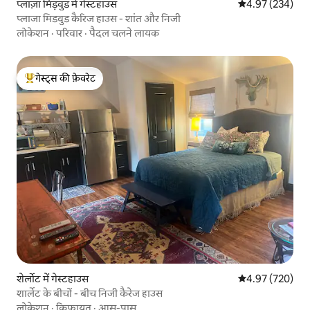
प्लाज़ा मिड़वुड में गेस्टहाउस
औसत रेटिंग 5 में स
4.97 (234)
प्लाजा मिडवुड कैरिज हाउस - शांत और निजी
लोकेशन
·
परिवार
·
पैदल चलने लायक
गेस्ट्स की फ़ेवरेट
गेस्ट्स का टॉप फ़ेवरेट
शेर्लोट में गेस्टहाउस
औसत रेटिंग 5 में स
4.97 (720)
शार्लेट के बीचों - बीच निजी कैरेज हाउस
लोकेशन
·
किफ़ायत
·
आस-पास