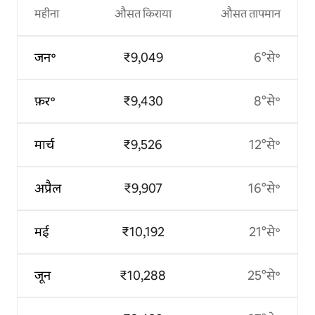
महीना
औसत किराया
औसत तापमान
जन॰
₹9,049
6°से॰
फ़र॰
₹9,430
8°से॰
मार्च
₹9,526
12°से॰
अप्रैल
₹9,907
16°से॰
मई
₹10,192
21°से॰
जून
₹10,288
25°से॰