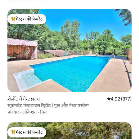
गेस्ट्स की फ़ेवरेट
गेस्ट्स का टॉप फ़ेवरेट
शेर्लोट में गेस्टहाउस
औसत रेटिंग 5 में स
4.92 (377)
सुकूनदेह गेस्टहाउस रिट्रीट | पूल और नेचर एस्केप
परिवार
·
लोकेशन
·
ग्रिल
गेस्ट्स की फ़ेवरेट
गेस्ट्स का टॉप फ़ेवरेट