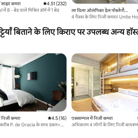
ें साझा कमरा
औसत रेटिंग 5 में से 4.51, 232 समीक्षाएँ
4.51 (232)
 8 - बेड वाले मिश्रित डॉर्म में 1 बेड
 समीक्षाएँ
ला विला ओलंपिका डेल पोब्लेनौ
में साझा कमरा
4 पैक्स के लिए निजी कमरा। Unite Ho
ट्टियाँ बिताने के लिए किराए पर उपलब्ध अन्य हॉस
एक्साम्पल में निजी कमरा
ें निजी कमरा
औसत रेटिंग 5 में से 4.5, 16 समीक्षाएँ
4.5 (16)
अधिकतम 4 लोगों के लिए निजी बाथरूम
करीब P. de Gracia के साथ डबल+
 समीक्षाएँ
पारिवारिक कमरा
ड