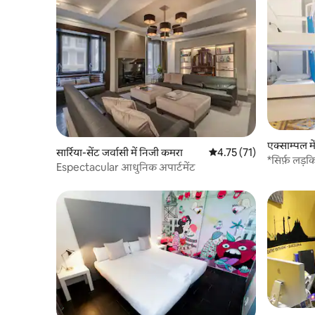
एक्साम्पल म
सार्रिया-सेंट जर्वासी में निजी कमरा
औसत रेटिंग 5 में से 4.75, 71
4.75 (71)
*सिर्फ़ लड़क
Espectacular आधुनिक अपार्टमेंट