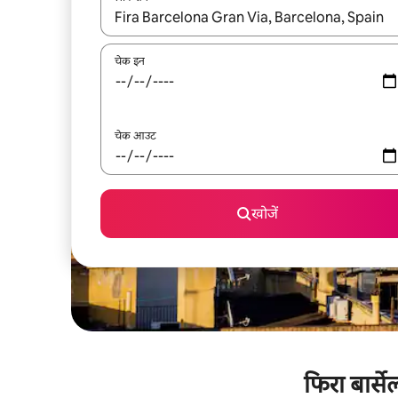
नतीजों के उपलब्ध होने पर, अप और डाउन 'ऐरो की' का इस्तेमाल 
चेक इन
चेक आउट
खोजें
फिरा बार्स