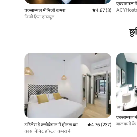
एक्साम्पल म
ACYHostel में
एक्साम्पल में निजी कमरा
औसत रेटिंग 5 में से 4.67, 3
4.67 (3)
निजी ट्विन एनस्यूट
छु
एक्साम्पल म
बालकनी के 
टॉरेलेस डे ल्लोब्रेगाट में होटल का कम
औसत रेटिंग 5 में से 4.76, 237
4.76 (237)
अतिरिक्त बे
रा
कासा नैनिट हॉस्टल कमरा 4