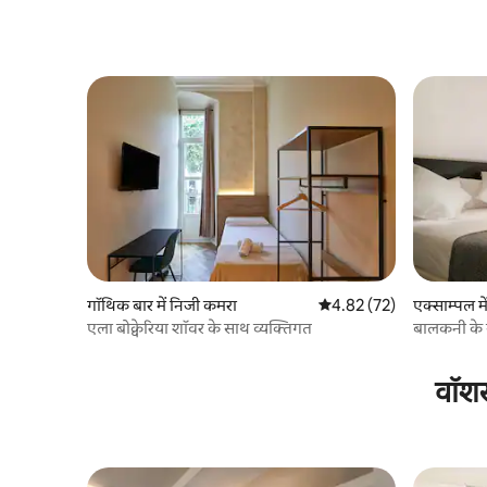
गॉथिक बार में निजी कमरा
औसत रेटिंग 5 में से 4.82, 72
4.82 (72)
एक्साम्पल म
एला बोक्वेरिया शॉवर के साथ व्यक्तिगत
बालकनी के 
वॉशर