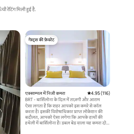
 रेटिंग मिली हुई है.
एक्साम्पल 
गेस्ट्स की फ़ेवरेट
सुपरहोस्ट
शेयर्ड 16 बेड
गेस्ट्स की फ़ेवरेट
सुपरहोस्ट
बिना कर्फ़्
मुफ़्त बाइ
दैनिक गतिव
बिस्तर के कप
निजता देने क
लिए लाइट औ
पर निजी लॉक
की सुविधा है
एक्साम्पल में निजी कमरा
औसत रेटिंग 5 में से 4.95, 11
4.95 (116)
टैक्स €6.60
BRT - बार्सिलोना के दिल में ताज़गी और आराम
भुगतान आन
ऐसा लगता है कि शहर आपको इस कमरे से कॉल
करता है। इसकी विशेषाधिकार प्राप्त लोकेशन की
बदौलत, आपको ऐसा लगेगा कि आपके हाथों की
हथेली में बार्सिलोना है। डबल बेड वाला यह कमरा दो
लोगों के लिए डिज़ाइन किया गया है। बेड के पास