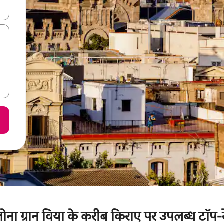
करके नेविगेट करें या टच या फिर स्वाइप जेस्चर का इस्तेमाल करके एक्सप्लोर करें।
ेलोना ग्रान विया के करीब किराए पर उपलब्ध टॉप-र