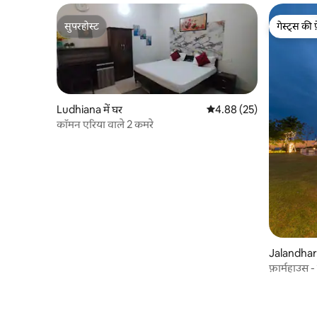
सुपरहोस्ट
गेस्ट्स की 
सुपरहोस्ट
गेस्ट्स की 
Ludhiana में घर
औसत रेटिंग 5 में से 4.88, 25
4.88 (25)
कॉमन एरिया वाले 2 कमरे
Jalandhar म
फ़ार्महाउस -