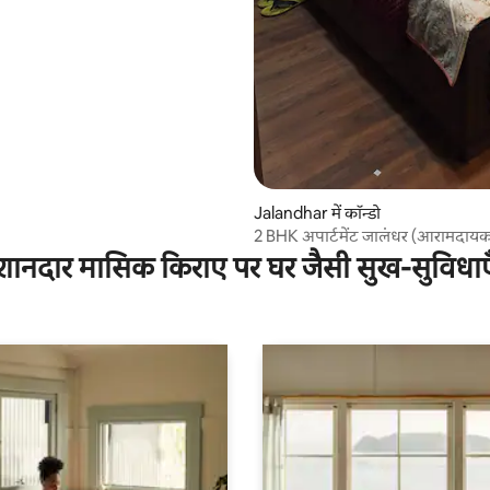
Jalandhar में कॉन्डो
2 BHK अपार्टमेंट जालंधर (आरामदायक और
शांतिपूर्ण)
शानदार मासिक किराए पर घर जैसी सुख-सुविधाए