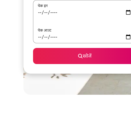
चेक इन
चेक आउट
खोजें