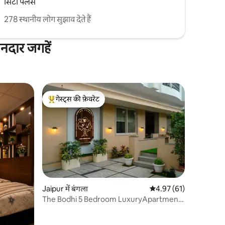
सिटी पैलेस
278 स्थानीय लोग सुझाव देते हैं
ानदार जगहें
गेस्ट्स की फ़ेवरेट
गेस्ट्स का टॉप फ़ेवरेट
Jaipur में बंगला
औसत रेटिंग 5 में से 4.97, 6
4.97 (61)
The Bodhi 5 Bedroom LuxuryApartment
Central Jaipur