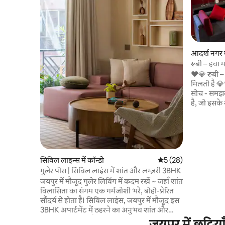
आदर्श नगर मे
रूबी – हवा
बालकनी
❤️💎 रूबी –
मिलती है 💎❤️ रूबी में कदम रखें, जो एक 
सोच - समझक
है, जो इसके 
अंदरूनी हिस्
एक गर्म, पर
घर जैसा महसूस करता है
व्यावसायिक 
विशाल रिट्र
मुताबिक हर
सिविल लाइन्स में कॉन्डो
औसत रेटिंग 5 में से 5, 28
5 (28)
यात्रा को वा
गुलेर पीस | सिविल लाइंस में शांत और लग्ज़री 3BHK
अतिरिक्त सु
जयपुर में मौजूद गुलेर लिविंग में कदम रखें ~ जहाँ शांत
विलासिता का संगम एक गर्मजोशी भरे, बोहो-प्रेरित
सौंदर्य से होता है। सिविल लाइंस, जयपुर में मौजूद इस
3BHK अपार्टमेंट में ठहरने का अनुभव शांत और
डिज़ाइन-आधारित है। यहाँ साइट पर देखभालकर्ता
जयपुर में छुट्टि