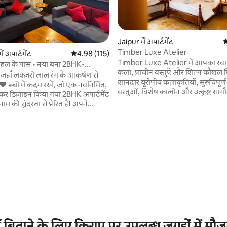
Jaipur में अपार्टमेंट
औ
Timber Luxe Atelier
ं अपार्टमेंट
औसत रेटिंग 5 में से 4.98, 115 समीक्षाएँ
4.98 (115)
Timber Luxe Atelier में आपका स्वाग
 महल के पास • नया बना 2BHK•
कला, प्राचीन वस्तुएँ और शिल्प कौशल मि
 जहाँ लक्ज़री लाल रंग के आकर्षण से
शानदार यूरोपीय कलाकृतियों, सुरुचिपूर्ण 
नवनिर्मित,
वस्तुओं, विशेष कालीन और उत्कृष्ट साग
र डिज़ाइन किया गया 2BHK अपार्टमेंट
की छत की सुविधा वाला यह निवास एक 
नाम की सुंदरता से प्रेरित है। अपने
गैलरी की तरह लगता है। भव्य 10 - सीटर 
सों में एक समृद्ध लाल थीम के साथ, रूबी
आराम करें, 50 इंच के टीवी पर फिल्मों क
िष्कृत माहौल बनाता है जो स्टाइलिश और
या गर्म लकड़ी के अंदरूनी हिस्सों की प्रशंस
। परिवारों, जोड़ों या
क्यूरेट की गई पेंटिंग से लेकर नक्काशीद
यात्रियों के लिए बिल्कुल सही, यह
काम तक हर विवरण कालातीत लक्ज़री को 
ीट लक्ज़री बुकिंग से आपकी उम्मीद के
यहाँ ठहरना सिर्फ़ ठहरने की जगह नहीं ह
 सुविधा प्रदान करता है – और आपकी
 समीक्षाएँ
अनुभव है।
स्तव में यादगार बनाने के लिए कुछ
विधाएँ।
याँ बिताने के लिए किराए पर उपलब्ध जगहों में मौज