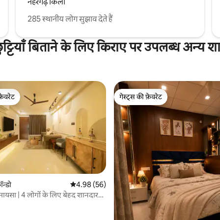
नहरगढ़ किला
285 स्थानीय लोग सुझाव देते हैं
छुट्टियाँ बिताने के लिए किराए पर उपलब्ध अन्य श
फ़ेवरेट
गेस्ट्स की फ़ेवरेट
फ़ेवरेट
गेस्ट्स की फ़ेवरेट
1 समीक्षाएँ
ॉन्डो
औसत रेटिंग 5 में से 4.98, 56 समीक्षाएँ
4.98 (56)
ायसा | 4 लोगों के लिए बेहद शानदार