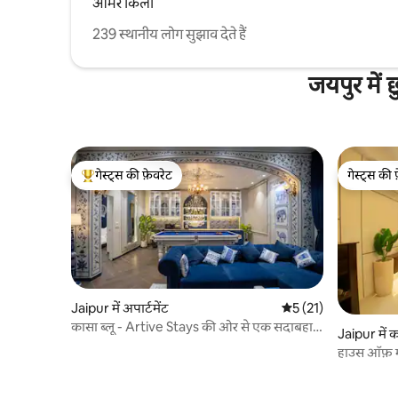
आमेर किला
239 स्थानीय लोग सुझाव देते हैं
जयपुर में 
गेस्ट्स की फ़ेवरेट
गेस्ट्स की 
गेस्ट्स का टॉप फ़ेवरेट
गेस्ट्स की 
Jaipur में अपार्टमेंट
औसत रेटिंग 5 में से 5, 2
5 (21)
कासा ब्लू - Artive Stays की ओर से एक सदाबहार
Jaipur में क
शाही ठिकाना
हाउस ऑफ़ म
अपार्टमेंट