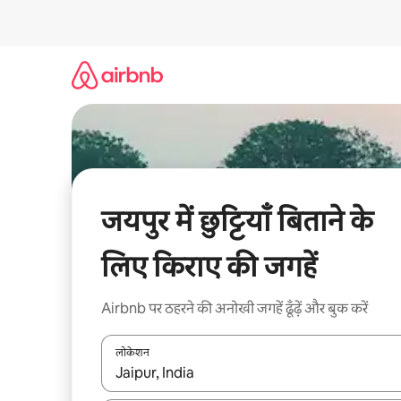
इसे
छोड़कर
सीधा
कॉन्टेंट
पर
जाएँ
जयपुर में छुट्टियाँ बिताने के
लिए किराए की जगहें
Airbnb पर ठहरने की अनोखी जगहें ढूँढ़ें और बुक करें
लोकेशन
नतीजों के उपलब्ध होने पर, अप और डाउन 'ऐरो की' का इस्तेमाल 