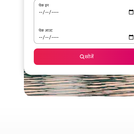
चेक इन
चेक आउट
खोजें