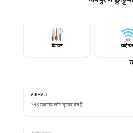
मौजूद रहता है और रोज़ाना नाश्ता दिया जाता है।
Peace & Calm एक सोच-समझकर तैयार किया
गया निवास है, जिसे आपको सब्र से काम लेने के लिए
डिज़ाइन किया गया है। मृदु अर्थी टोन, प्राकृतिक
टेक्सचर और धूप से रोशन, हवादार जगहें मिलकर एक
ऐसी जगह तैयार करती हैं, जो सुकूनदेह, अंतरंग और
बेहद सुरुचिपूर्ण लगती है।
किचन
वाईफ़
ज
हवा महल
343 स्थानीय लोग सुझाव देते हैं