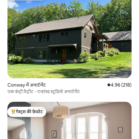
Conway में अपार्टमेंट
औसत रेटिंग 5 में स
4.96 (218)
एक कंट्री रिट्रीट - एन्हांस्ड स्टूडियो अपार्टमेंट
गेस्ट्स की फ़ेवरेट
गेस्ट्स का टॉप फ़ेवरेट