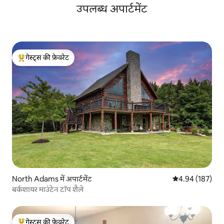
उपलब्ध अपार्टमेंट
गेस्ट्स की फ़ेवरेट
गेस्ट्स का टॉप फ़ेवरेट
North Adams में अपार्टमेंट
औसत रेटिंग 5 में स
4.94 (187)
बर्कशायर माउंटेन टॉप शैले
गेस्ट्स की फ़ेवरेट