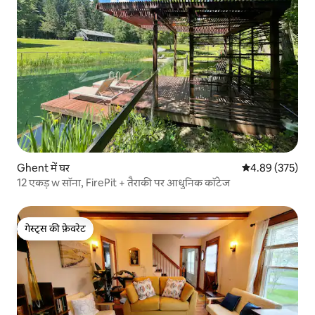
Ghent में घर
औसत रेटिंग 5 में स
4.89 (375)
12 एकड़ w सॉना, FirePit + तैराकी पर आधुनिक कॉटेज
गेस्ट्स की फ़ेवरेट
गेस्ट्स की फ़ेवरेट