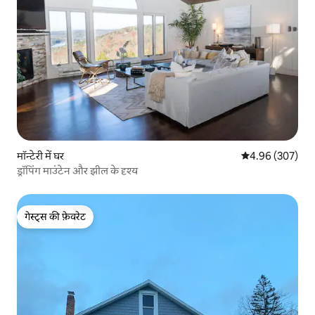
मॉन्टेरी में घर
औसत रेटिंग 5 में स
4.96 (307)
ड्रॉपिंग माउंटेन और झील के दृश्य
गेस्ट्स की फ़ेवरेट
गेस्ट्स की फ़ेवरेट