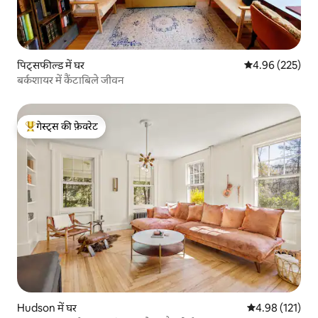
पिट्सफील्ड में घर
औसत रेटिंग 5 में स
4.96 (225)
बर्कशायर में कैंटाबिले जीवन
गेस्ट्स की फ़ेवरेट
गेस्ट्स का टॉप फ़ेवरेट
Hudson में घर
औसत रेटिंग 5 में स
4.98 (121)