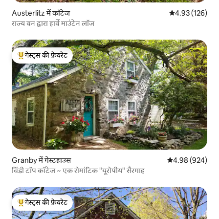
Austerlitz में कॉटेज
औसत रेटिंग 5 में स
4.93 (126)
राज्य वन द्वारा हार्वे माउंटेन लॉज
गेस्ट्स की फ़ेवरेट
गेस्ट्स का टॉप फ़ेवरेट
Granby में गेस्टहाउस
औसत रेटिंग 5 में स
4.98 (924)
विंडी टॉप कॉटेज ~ एक रोमांटिक "यूरोपीय" सैरगाह
गेस्ट्स की फ़ेवरेट
गेस्ट्स का टॉप फ़ेवरेट