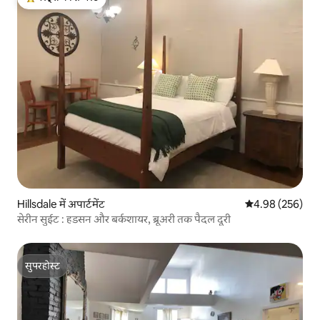
गेस्ट्स का टॉप फ़ेवरेट
Hillsdale में अपार्टमेंट
औसत रेटिंग 5 में स
4.98 (256)
सेरीन सुईट : हडसन और बर्कशायर, ब्रूअरी तक पैदल दूरी
सुपरहोस्ट
सुपरहोस्ट