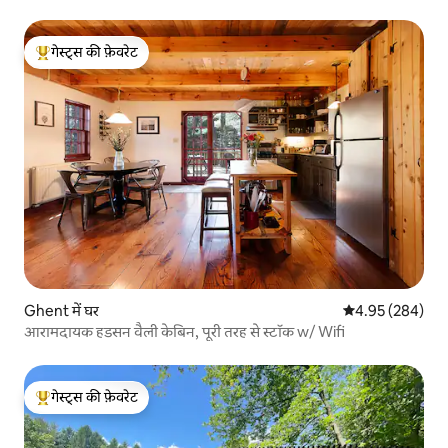
गेस्ट्स की फ़ेवरेट
गेस्ट्स का टॉप फ़ेवरेट
Ghent में घर
औसत रेटिंग 5 में स
4.95 (284)
आरामदायक हडसन वैली केबिन, पूरी तरह से स्टॉक w/ Wifi
गेस्ट्स की फ़ेवरेट
गेस्ट्स का टॉप फ़ेवरेट