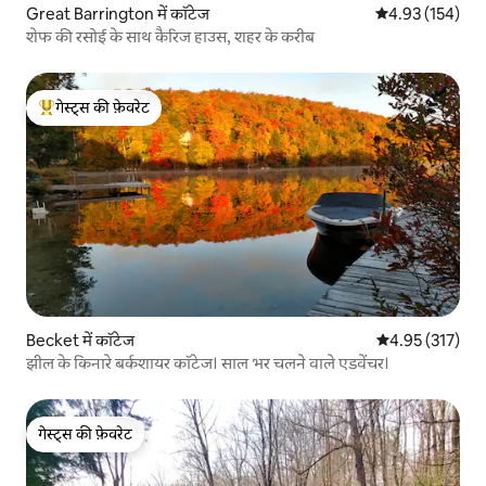
Great Barrington में कॉटेज
औसत रेटिंग 5 में स
4.93 (154)
शेफ की रसोई के साथ कैरिज हाउस, शहर के करीब
गेस्ट्स की फ़ेवरेट
गेस्ट्स का टॉप फ़ेवरेट
Becket में कॉटेज
औसत रेटिंग 5 में स
4.95 (317)
झील के किनारे बर्कशायर कॉटेज। साल भर चलने वाले एडवेंचर।
गेस्ट्स की फ़ेवरेट
गेस्ट्स की फ़ेवरेट