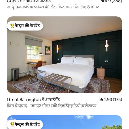
Copake Falls में अपार्टमेंट
औसत रेटिंग 5 में 
4.9 (368)
आधुनिक कॉपेक फॉल्स की सैर - कैटामाउंट के लिए 8 मिनट
गेस्ट्स की फ़ेवरेट
गेस्ट्स का टॉप फ़ेवरेट
Great Barrington में अपार्टमेंट
औसत रेटिंग 5 में स
4.93 (175)
किंग बेड|वाई - फ़ाई|2 मीटर स्की रिज़ॉर्ट|स्टूडियो|बर्कशायर
गेस्ट्स की फ़ेवरेट
गेस्ट्स का टॉप फ़ेवरेट