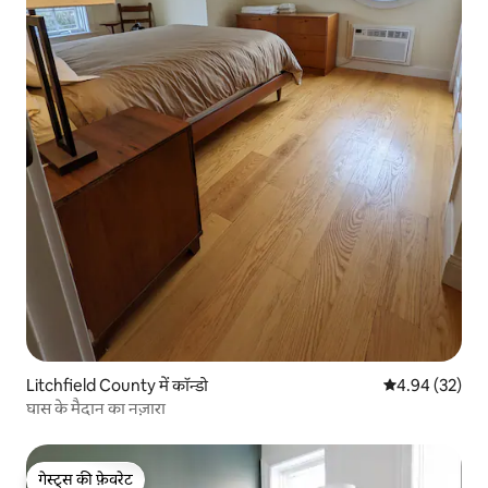
Litchfield County में कॉन्डो
औसत रेटिंग 5 में 
4.94 (32)
घास के मैदान का नज़ारा
गेस्ट्स की फ़ेवरेट