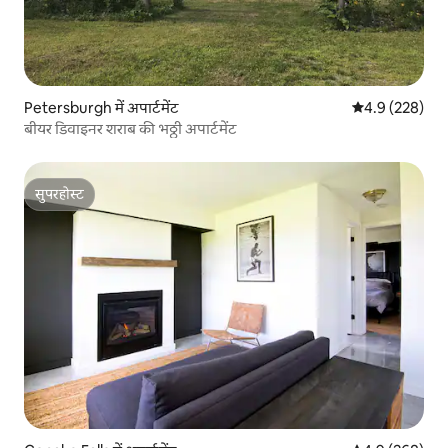
Petersburgh में अपार्टमेंट
औसत रेटिंग 5 में 
4.9 (228)
बीयर डिवाइनर शराब की भठ्ठी अपार्टमेंट
सुपरहोस्ट
सुपरहोस्ट