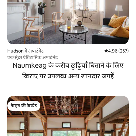
Hudson में अपार्टमेंट
औसत रेटिंग 5 में स
4.96 (257)
एक सुंदर ऐतिहासिक अपार्टमेंट
Naumkeag के करीब छुट्टियाँ बिताने के लिए
किराए पर उपलब्ध अन्य शानदार जगहें
गेस्ट्स की फ़ेवरेट
गेस्ट्स की फ़ेवरेट