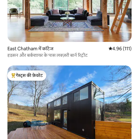
East Chatham में कॉटेज
औसत रेटिंग 5 में स
4.96 (111)
हडसन और बर्कशायर के पास लक्ज़री बार्न रिट्रीट
गेस्ट्स की फ़ेवरेट
गेस्ट्स का टॉप फ़ेवरेट