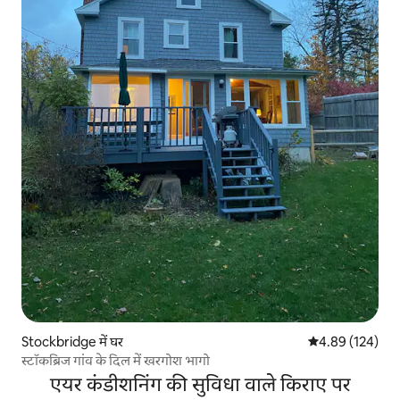
Stockbridge में घर
औसत रेटिंग 5 में स
4.89 (124)
स्टॉकब्रिज गांव के दिल में खरगोश भागो
एयर कंडीशनिंग की सुविधा वाले किराए पर