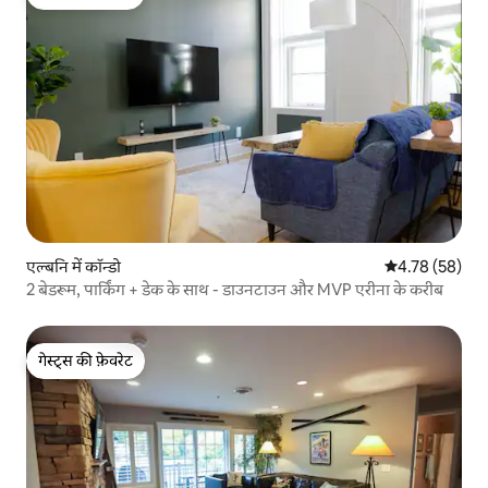
गेस्ट्स की फ़ेवरेट
एल्बनि में कॉन्डो
औसत रेटिंग 5 में 
4.78 (58)
2 बेडरूम, पार्किंग + डेक के साथ - डाउनटाउन और MVP एरीना के करीब
गेस्ट्स की फ़ेवरेट
गेस्ट्स की फ़ेवरेट