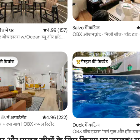
 समीक्षाएँ
Salvo में कॉटेज
औ
ीच में घर
औसत रेटिंग 5 में से 4.99, 157 समीक्षाएँ
4.99 (157)
OBX ओशनफ़्रंट · निजी बीच · हॉट टब ·
र बीच हाउस w/Ocean व्यू और हॉट
की फ़ेवरेट
गेस्ट्स की फ़ेवरेट
टॉप फ़ेवरेट
गेस्ट्स का टॉप फ़ेवरेट
 समीक्षाएँ
lls में अपार्टमेंट
औसत रेटिंग 5 में से 4.96, 222 समीक्षाएँ
4.96 (222)
 + स्पा बाथ | OBX कपल रिट्रीट
Duck में कॉटेज
औस
OBX बीच हाउस *गर्म पूल और हॉट टब*