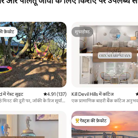
ार और पालतू जीवों के लिए किराए पर उपलब्ध स
की फ़ेवरेट
सुपरहोस्ट
टॉप फ़ेवरेट
सुपरहोस्ट
 समीक्षाएँ
ें गेस्ट सुइट
औसत रेटिंग 5 में से 4.91, 137 समीक्षाएँ
4.91 (137)
Kill Devil Hills में कॉटेज
औ
 3 मिनट की दूरी पर, जॉकी के रिज सूर्यास्त
एक प्रामाणिक बाहरी बैंक कॉटेज अनुभ
ें!
गेस्ट्स की फ़ेवरेट
गेस्ट्स का टॉप फ़ेवरेट