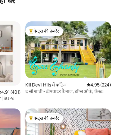
ही घर
गेस्ट्स की फ़ेवरेट
गेस्ट्स का टॉप फ़ेवरेट
Kill Devil Hills में कॉटेज
औसत रेटिंग 5 में से 4.95, 22
4.95 (224)
द सी शांती - डीपवाटर कैनाल, डॉग्स ओके, फ़ेंस्ड!
सत रेटिंग 5 में से 4.91, 401 समीक्षाएँ
4.91 (401)
व | SUPs
गेस्ट्स की फ़ेवरेट
गेस्ट्स का टॉप फ़ेवरेट