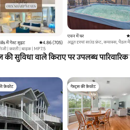
एवन में घर
औस
अद्भुत दृश्य! साउंड फ्रंट, कयाक्स, पैडल मै
 समीक्षाएँ
lls में गेस्ट सुइट
औसत रेटिंग 5 में से 4.86, 705 समीक्षाएँ
4.86 (705)
निजी | कश्ती | बाइक | MP7.5
ल की सुविधा वाले किराए पर उपलब्ध पारिवारिक
की फ़ेवरेट
गेस्ट्स की फ़ेवरेट
टॉप फ़ेवरेट
गेस्ट्स की फ़ेवरेट