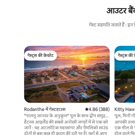
आउटर बैंक्
गेस्ट सहमति जताते हैं : इ
गेस्ट्स की फ़ेवरेट
गेस्ट्स की 
गेस्ट्स की फ़ेवरेट
गेस्ट्स की 
Rodanthe में गेस्टहाउस
औसत रेटिंग 5 में से 4.86, 388
4.86 (388)
Kitty Hawk 
*पालतू जानवर के अनुकूल* पूल के साथ द्वीप समुद्र
पूल, मिनी ग
तट झोंपड़ी!
हैटरस आइलैंड की सबसे अनोखी जगहों में से एक को
आपकी तलाश स
जानें : यह अटलांटिक महासागर और पैमलिको साउंड
एक मील से 
दोनों से बस कुछ ही कदम की दूरी पर है। यहाँ से आप
होल वाले मि