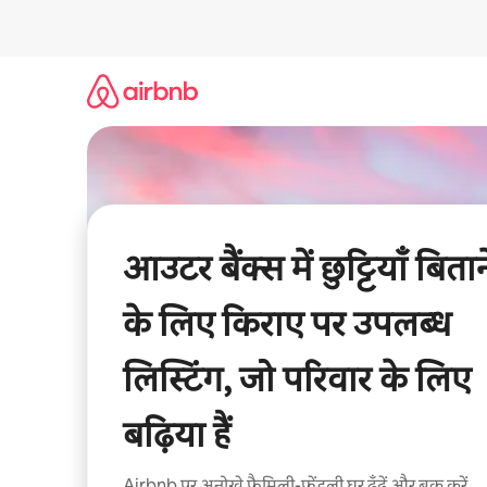
इसे
छोड़कर
सीधा
कॉन्टेंट
पर
जाएँ
आउटर बैंक्स में छुट्टियाँ बितान
के लिए किराए पर उपलब्ध
लिस्टिंग, जो परिवार के लिए
बढ़िया हैं
Airbnb पर अनोखे फ़ैमिली-फ़्रेंडली घर ढूँढ़ें और बुक करें