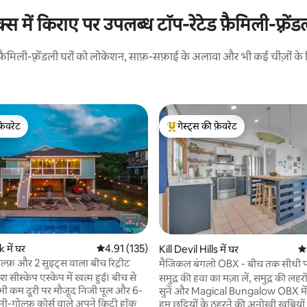
स में किराए पर उपलब्ध टॉप-रेटेड फ़ैमिली-फ़्रेंड
न फ़ैमिली-फ़्रेंडली घरों को लोकेशन, साफ़-सफ़ाई के अलावा और भी कई चीज़ों के लि
फ़ेवरेट
गेस्ट्स की फ़ेवरेट
फ़ेवरेट
गेस्ट्स का टॉप फ़ेवरेट
 समीक्षाएँ
में घर
औसत रेटिंग 5 में से 4.91, 135 समीक्षाएँ
4.91 (135)
Kill Devil Hills में घर
औस
ोल्फ़ और 2 सुइट्स वाला बीच रिट्रीट
मैजिकल बंगलो OBX - बीच तक सीधी पह
कार्ट
ीस्केप एस्केप में खत्म हुई। बीच से
समुद्र की हवा का मज़ा लें, समुद्र की लह
भी कम दूरी पर मौजूद निजी पूल और 6-
सुनें और Magical Bungalow OBX में
नी-गोल्फ़ कोर्स वाले अपने किटी हॉक
हम छुट्टियों के ठहरने की अनोखी खूबियों