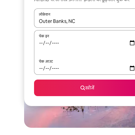
लोकेशन
नतीजों के उपलब्ध होने पर, अप और डाउन 'ऐरो की' का इस्तेमाल 
चेक इन
चेक आउट
खोजें