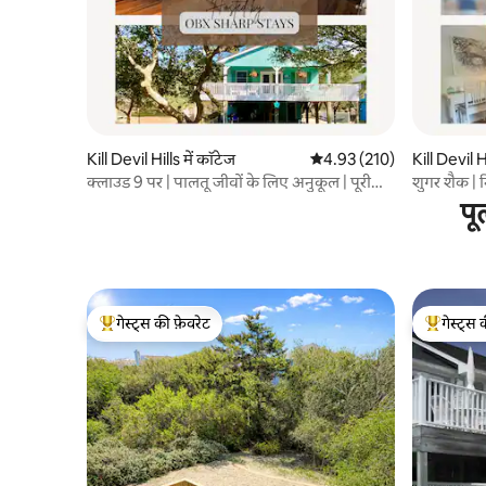
Kill Devil Hills में कॉटेज
औसत रेटिंग 5 में से 4.93, 210
4.93 (210)
Kill Devil Hi
क्लाउड 9 पर | पालतू जीवों के लिए अनुकूल | पूरी
शुगर शैक | 
तरह से स्टॉक किया हुआ | MP7
पू
गेस्ट्स की फ़ेवरेट
गेस्ट्स 
गेस्ट्स का टॉप फ़ेवरेट
गेस्ट्स का 