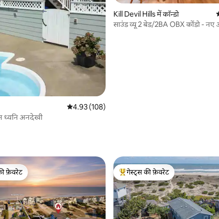
Kill Devil Hills में कॉन्डो
औ
साउंड व्यू 2 बेड/2BA OBX कोंडो - नए 
औसत रेटिंग 5 में से 4.93, 108 समीक्षाएँ
4.93 (108)
न ध्वनि अनदेखी
 समीक्षाएँ
की फ़ेवरेट
गेस्ट्स की फ़ेवरेट
टॉप फ़ेवरेट
गेस्ट्स का टॉप फ़ेवरेट