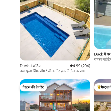
Duck में घर
बतख माउंटे
Duck में कॉटेज
औसत रेटिंग 5 में से 4.99, 204
4.99 (204)
नया पूल! पिंग-पोंग * बीच और डक विलेज के पास
गेस्ट्स की फ़ेवरेट
गेस्ट्स 
गेस्ट्स की फ़ेवरेट
गेस्ट्स का 