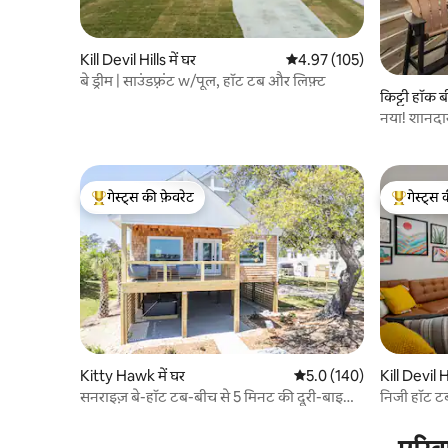
Kill Devil Hills में घर
औसत रेटिंग 5 में से 4.97, 105
4.97 (105)
बे ड्रीम | साउंडफ़्रंट w/पूल, हॉट टब और लिफ़्ट
किट्टी हॉक ब
नया! शानदा
टब!
गेस्ट्स की फ़ेवरेट
गेस्ट्स 
गेस्ट्स का टॉप फ़ेवरेट
गेस्ट्स का 
Kitty Hawk में घर
औसत रेटिंग 5 में से 5.0, 140
5.0 (140)
Kill Devil Hi
सनराइज़ बे-हॉट टब-बीच से 5 मिनट की दूरी-बाइक-
निजी हॉट टब
कयाक