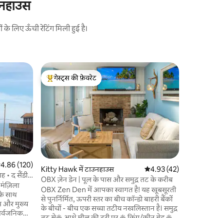
ाउनहाउस
 लिए ऊँची रेटिंग मिली हुई है।
Kitty Haw
गेस्ट्स की फ़ेवरेट
गेस्ट्स की
"Chez Deni
गेस्ट्स का टॉप फ़ेवरेट
गेस्ट्स की
आधुनिक विम
नेकां में 
हमारा परिवा
"महासागर ह
टाउनहाउस प
परिवार
·
लो
पेरिस का एक छोटा "स
0.4 मील की
कर सकते है
सत रेटिंग 5 में से 4.86, 120 समीक्षाएँ
4.86 (120)
कर सकते हैं। आधे मील क्षेत्र के भीतर: रेस्तरां, प्र
Kitty Hawk में टाउनहाउस
औसत रेटिंग 5 में से 4.93, 4
4.93 (42)
ह • द सैंडी
के स्थान, 
OBX ज़ेन डेन | पूल के पास और समुद्र तट के करीब
 मंज़िला
पसंदीदा टैकल की दु
OBX Zen Den में आपका स्वागत है! यह खूबसूरती
 के साथ
Airscrub
से पुनर्निर्मित, ऊपरी स्तर का बीच कॉन्डो बाहरी बैंकों
म और मुख्य
के बीचों - बीच एक सच्चा तटीय नखलिस्तान है। समुद्र
सार्वजनिक
तट से❈ आधे मील की दूरी पर ❈ किंग/क्वीन बेड ❈