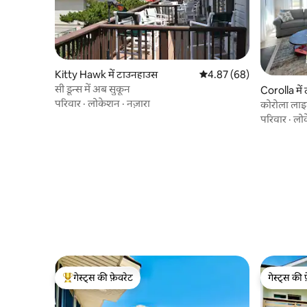
Kitty Hawk में टाउनहाउस
औसत रेटिंग 5 में से 4.87, 68
4.87 (68)
सी डून्स में अब सुकून
Corolla मे
परिवार
·
लोकेशन
·
नज़ारा
कोरोला ला
परिवार
·
लो
गेस्ट्स की फ़ेवरेट
गेस्ट्स की 
गेस्ट्स का टॉप फ़ेवरेट
गेस्ट्स की 