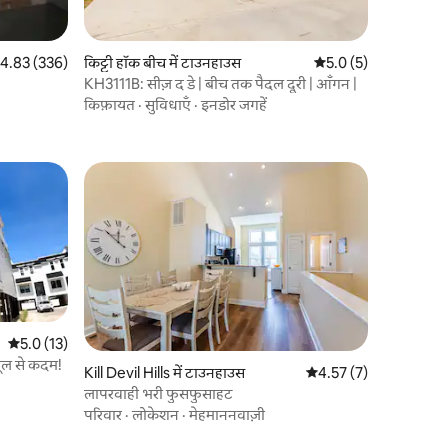
त रेटिंग 5 में से 4.83, 336 समीक्षाएँ
4.83 (336)
किट्टी हॉक बीच में टाउनहाउस
औसत रेटिंग 5 में से 5.0, 
5.0 (5)
KH3111B: सीज़ द डे | बीच तक पैदल दूरी | आँगन |
किफ़ायत
·
सुविधाएँ
·
इनडोर जगहें
औसत रेटिंग 5 में से 5.0, 13 समीक्षाएँ
5.0 (13)
ल से कदम!
Kill Devil Hills में टाउनहाउस
औसत रेटिंग 5 में से 4.57, 
4.57 (7)
लापरवाही भरी फुसफुसाहट
परिवार
·
लोकेशन
·
मेहमाननवाज़ी