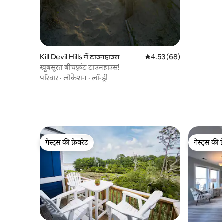
Kill Devil Hills में टाउनहाउस
औसत रेटिंग 5 में से 4.53, 68
4.53 (68)
खूबसूरत बीचफ़्रंट टाउनहाउस!
परिवार
·
लोकेशन
·
लॉन्ड्री
गेस्ट्स की फ़ेवरेट
गेस्ट्स की 
गेस्ट्स की फ़ेवरेट
गेस्ट्स की 