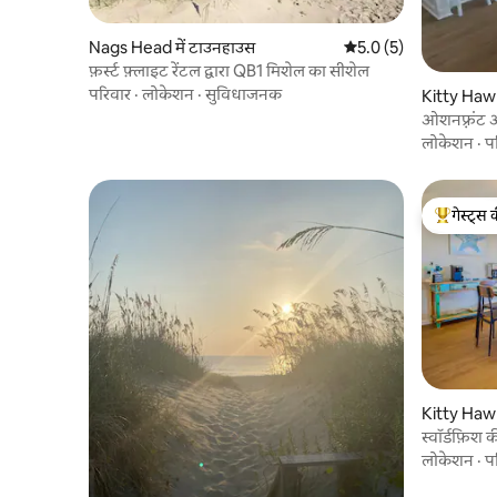
Nags Head में टाउनहाउस
औसत रेटिंग 5 में से 5.0, 5
5.0 (5)
फ़र्स्ट फ़्लाइट रेंटल द्वारा QB1 मिशेल का सीशेल
परिवार
·
लोकेशन
·
सुविधाजनक
Kitty Hawk
ओशनफ़्रंट 
लोकेशन
·
प
गेस्ट्स 
गेस्ट्स का 
Kitty Hawk
स्वॉर्डफ़िश
लोकेशन
·
प