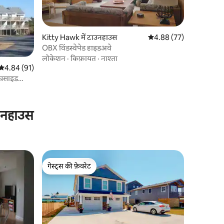
Kitty Hawk में टाउनहाउस
औसत रेटिंग 5 में से 4.88, 7
4.88 (77)
OBX विंडस्वेपेड हाइडअवे
लोकेशन
·
किफ़ायत
·
नाश्ता
औसत रेटिंग 5 में से 4.84, 91 समीक्षाएँ
4.84 (91)
ीचसाइड
ाउनहाउस
गेस्ट्स की फ़ेवरेट
गेस्ट्स की फ़ेवरेट