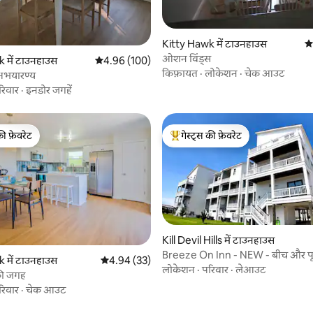
 समीक्षाएँ
Kitty Hawk में टाउनहाउस
औस
ओशन विंड्स
 में टाउनहाउस
औसत रेटिंग 5 में से 4.96, 100 समीक्षाएँ
4.96 (100)
किफ़ायत
·
लोकेशन
·
चेक आउट
अभयारण्य
रिवार
·
इनडोर जगहें
की फ़ेवरेट
गेस्ट्स की फ़ेवरेट
टॉप फ़ेवरेट
गेस्ट्स का टॉप फ़ेवरेट
Kill Devil Hills में टाउनहाउस
Breeze On Inn - NEW - बीच और पू
 में टाउनहाउस
औसत रेटिंग 5 में से 4.94, 33 समीक्षाएँ
4.94 (33)
लोकेशन
·
परिवार
·
लेआउट
 की जगह
रिवार
·
चेक आउट