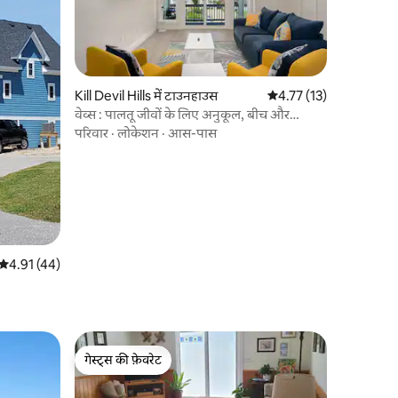
Kill Devil Hills में टाउनहाउस
औसत रेटिंग 5 में से 4.77, 1
4.77 (13)
वेव्स : पालतू जीवों के लिए अनुकूल, बीच और
केडीएच के करीब
परिवार
·
लोकेशन
·
आस-पास
औसत रेटिंग 5 में से 4.91, 44 समीक्षाएँ
4.91 (44)
गेस्ट्स की फ़ेवरेट
गेस्ट्स की फ़ेवरेट