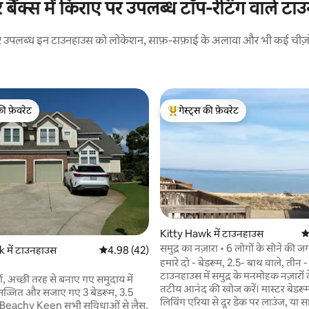
ैंक्स में किराए पर उपलब्ध टॉप-रेटिंग वाले ट
ए पर उपलब्ध इन टाउनहाउस को लोकेशन, साफ़-सफ़ाई के अलावा और भी कई चीज़ों के
की फ़ेवरेट
गेस्ट्स की फ़ेवरेट
टॉप फ़ेवरेट
गेस्ट्स का टॉप फ़ेवरेट
Kitty Hawk में टाउनहाउस
औ
 समीक्षाएँ
समुद्र का नज़ारा • 6 लोगों के सोने की जग
 में टाउनहाउस
औसत रेटिंग 5 में से 4.98, 42 समीक्षाएँ
4.98 (42)
एज OBX
हमारे दो - बेडरूम, 2.5- बाथ वाले, तीन -
टाउनहाउस में समुद्र के मनमोहक नज़ारों
्ण, अच्छी तरह से बनाए गए समुदाय में
तटीय आनंद की खोज करें। मास्टर बेडरू
ुसज्जित और सजाए गए 3 बेडरूम, 3.5
लिविंग एरिया से दूर डेक पर लाउंज, या 
। Beachy Keen सभी सुविधाओं से लैस,