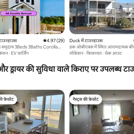
ं टाउनहाउस
औसत रेटिंग 5 में से 4.97, 29 समीक्षाएँ
4.97 (29)
Duck में टाउनहाउस
टेड समुदाय 3Beds 3Baths Corolla
डक ओबीएक्स में स्थित आरामदायक ब
 समीक्षाएँ
टाउनहाउस
केशन
·
EV चार्जिंग
लोकेशन
·
किफ़ायत
·
चेक आउट
र ड्रायर की सुविधा वाले किराए पर उपलब्ध ट
की फ़ेवरेट
गेस्ट्स की फ़ेवरेट
टॉप फ़ेवरेट
गेस्ट्स की फ़ेवरेट