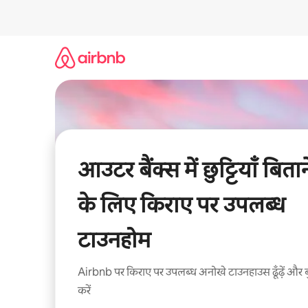
इसे
छोड़कर
सीधा
कॉन्टेंट
पर
जाएँ
आउटर बैंक्स में छुट्टियाँ बितान
के लिए किराए पर उपलब्ध
टाउनहोम
Airbnb पर किराए पर उपलब्ध अनोखे टाउनहाउस ढूँढ़ें और 
करें