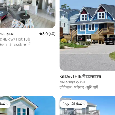
 समीक्षाएँ
ं टाउनहाउस
औसत रेटिंग 5 में से 5.0, 40 समीक्षाएँ
5.0 (40)
इट 4BR w/ Hot Tub
केशन
·
आउटडोर जगहें
Kill Devil Hills में टाउनहाउस
साउंडसाइड एस्केप
लोकेशन
·
परिवार
·
सुविधाएँ
फ़ेवरेट
गेस्ट्स की फ़ेवरेट
फ़ेवरेट
गेस्ट्स की फ़ेवरेट