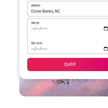
लोकेशन
नतीजों के उपलब्ध होने पर, अप और डाउन 'ऐरो की' का इस्तेमाल 
चेक इन
चेक आउट
खोजें