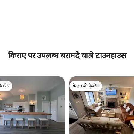
 समीक्षाएँ
किराए पर उपलब्ध बरामदे वाले टाउनहाउस
फ़ेवरेट
गेस्ट्स की फ़ेवरेट
फ़ेवरेट
गेस्ट्स की फ़ेवरेट