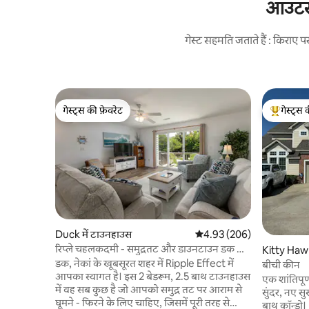
आउटर ब
गेस्ट सहमति जताते हैं : किरा
गेस्ट्स की फ़ेवरेट
गेस्ट्स 
गेस्ट्स की फ़ेवरेट
गेस्ट्स का 
Duck में टाउनहाउस
औसत रेटिंग 5 में से 4.93, 206
4.93 (206)
रिप्ले चहलकदमी - समुद्रतट और डाउनटाउन डक की
Kitty Hawk
ओर चलें!
डक, नेकां के खूबसूरत शहर में Ripple Effect में
बीची कीन
आपका स्वागत है। इस 2 बेडरूम, 2.5 बाथ टाउनहाउस
एक शांतिपूर
में वह सब कुछ है जो आपको समुद्र तट पर आराम से
सुंदर, नए स
घूमने - फिरने के लिए चाहिए, जिसमें पूरी तरह से
बाथ कॉन्डो