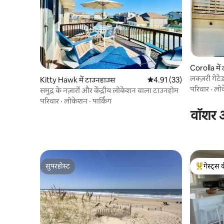
Corolla मे
लक्ज़री गे
Kitty Hawk में टाउनहाउस
औसत रेटिंग 5 में से 4.91, 33
4.91 (33)
OBX
परिवार
·
लो
समुद्र के नज़ारों और केंद्रीय लोकेशन वाला टाउनहोम
परिवार
·
लोकेशन
·
पार्किंग
वॉशर औ
सुपरहोस्ट
गेस्ट्स 
सुपरहोस्ट
गेस्ट्स का 