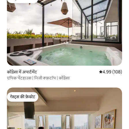
गेस्ट्स की फ़ेवरेट
कोंडेसा में अपार्टमेंट
औसत रेटिंग 5 में स
4.99 (108)
एपिक पेंटहाउस | निजी रूफ़टॉप | कोंडेसा
गेस्ट्स की फ़ेवरेट
गेस्ट्स की फ़ेवरेट