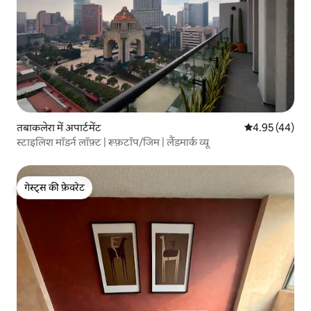
तबाकलेरा में अपार्टमेंट
औसत रेटिंग 5 में 
4.95 (44)
स्टाइलिश मॉडर्न लॉफ़्ट | रूफ़टॉप/जिम | लैंडमार्क व्यू
गेस्ट्स की फ़ेवरेट
गेस्ट्स की फ़ेवरेट