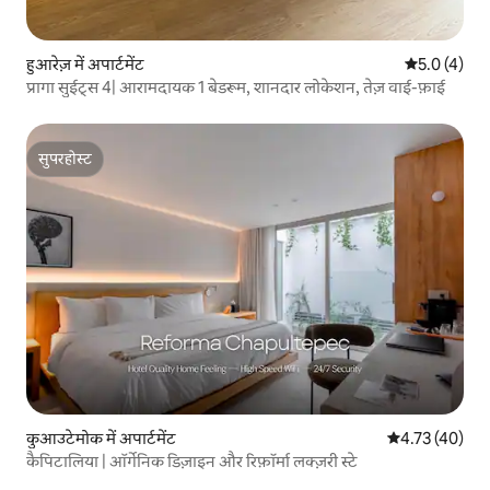
हुआरेज़ में अपार्टमेंट
औसत रेटिंग 5 म
5.0 (4)
प्रागा सुईट्स 4| आरामदायक 1 बेडरूम, शानदार लोकेशन, तेज़ वाई-फ़ाई
सुपरहोस्ट
सुपरहोस्ट
कुआउटेमोक में अपार्टमेंट
औसत रेटिंग 5 में 
4.73 (40)
कैपिटालिया | ऑर्गेनिक डिज़ाइन और रिफ़ॉर्मा लक्ज़री स्टे