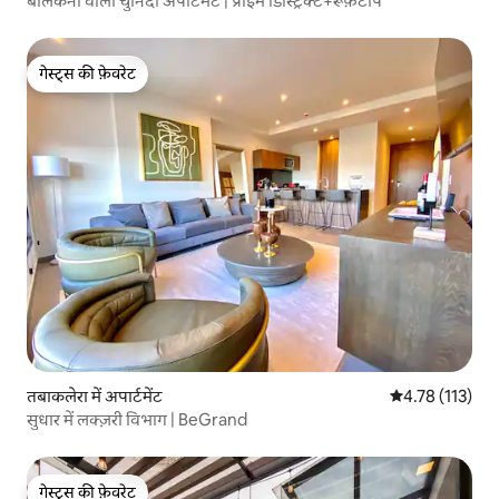
बालकनी वाला चुनिंदा अपार्टमेंट | प्राइम डिस्ट्रिक्ट+रूफ़टॉप
गेस्ट्स की फ़ेवरेट
गेस्ट्स की फ़ेवरेट
तबाकलेरा में अपार्टमेंट
औसत रेटिंग 5 में स
4.78 (113)
सुधार में लक्ज़री विभाग | BeGrand
गेस्ट्स की फ़ेवरेट