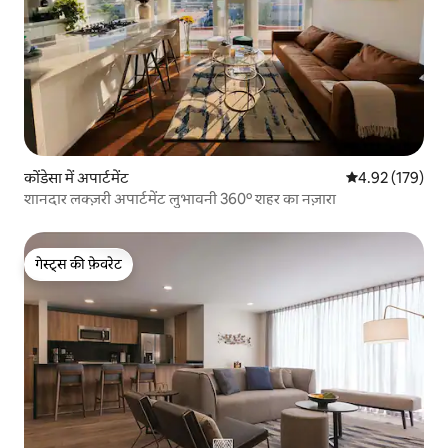
कोंडेसा में अपार्टमेंट
औसत रेटिंग 5 में स
4.92 (179)
शानदार लक्ज़री अपार्टमेंट लुभावनी 360º शहर का नज़ारा
गेस्ट्स की फ़ेवरेट
गेस्ट्स की फ़ेवरेट