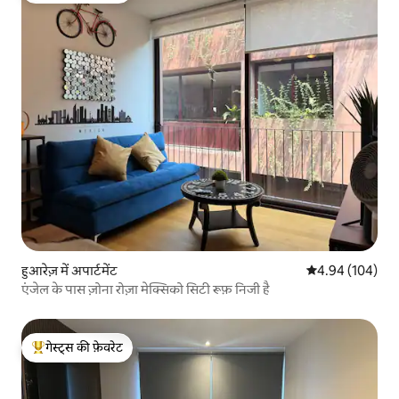
हुआरेज़ में अपार्टमेंट
औसत रेटिंग 5 में स
4.94 (104)
एंजेल के पास ज़ोना रोज़ा मेक्सिको सिटी रूफ़ निजी है
गेस्ट्स की फ़ेवरेट
गेस्ट्स का टॉप फ़ेवरेट