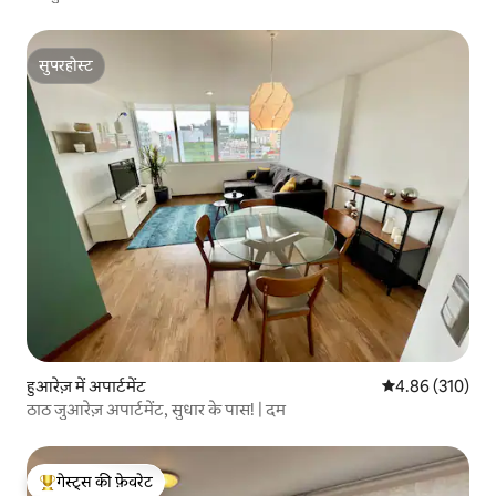
सुपरहोस्ट
सुपरहोस्ट
हुआरेज़ में अपार्टमेंट
औसत रेटिंग 5 में स
4.86 (310)
ठाठ जुआरेज़ अपार्टमेंट, सुधार के पास! | दम
गेस्ट्स की फ़ेवरेट
गेस्ट्स का टॉप फ़ेवरेट