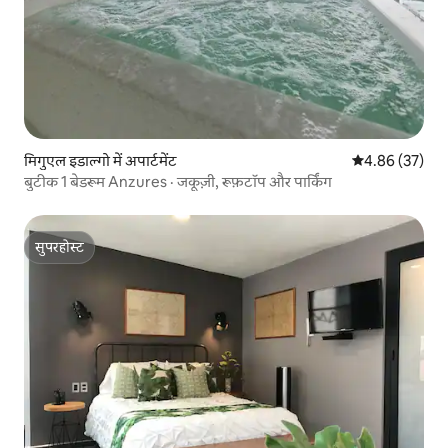
मिगुएल इडाल्गो में अपार्टमेंट
औसत रेटिंग 5 में 
4.86 (37)
बुटीक 1 बेडरूम Anzures · जकूज़ी, रूफ़टॉप और पार्किंग
सुपरहोस्ट
सुपरहोस्ट