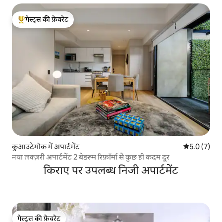
गेस्ट्स की फ़ेवरेट
गेस्ट्स का टॉप फ़ेवरेट
कुआउटेमोक में अपार्टमेंट
औसत रेटिंग 5 म
5.0 (7)
नया लक्ज़री अपार्टमेंट 2 बेडरूम रिफ़ॉर्मा से कुछ ही कदम दूर
किराए पर उपलब्ध निजी अपार्टमेंट
गेस्ट्स की फ़ेवरेट