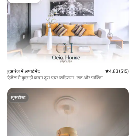
गेस्ट्स की फ़ेवरेट
हुआरेज़ में अपार्टमेंट
औसत रेटिंग 5 में स
4.83 (515)
एंजेल से कुछ ही कदम दूर। एयर कंडिशनर, छत और पार्किंग
सुपरहोस्ट
सुपरहोस्ट