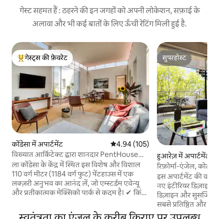
गेस्ट सहमत हैं : ठहरने की इन जगहों को अपनी लोकेशन, सफ़ाई के
अलावा और भी कई बातों के लिए ऊँची रेटिंग मिली हुई है.
गेस्ट्स की फ़ेवरेट
सुपरहोस्ट
गेस्ट्स का टॉप फ़ेवरेट
सुपरहोस्ट
कोंडेसा में अपार्टमेंट
औसत रेटिंग 5 में से 4.94, 105 समीक्षाएँ
4.94 (105)
विख्यात आर्किटेक्ट द्वारा शानदार PentHouse
हुआरेज़ में अपार्टमेंट
w/Terrace
ला कोंडेसा के केंद्र में स्थित इस विशेष और विशाल
रिफ़ोर्मा-एंजेल, कोलोनि
110 वर्ग मीटर (1184 वर्ग फुट) पेंटहाउस में एक
इस अपार्टमेंट की वास्
लक्ज़री अनुभव का आनंद लें, जो एम्स्टर्डम एवेन्यू
नए इंटीरियर डिज़ाइन त
और प्रतीकात्मक मेक्सिको पार्क से कदम है। ✔ किंग
डिज़ाइन और सुसज्जित ह
साइज बेड 13 वर्ग मीटर (140 वर्ग फ़ुट) की✔ 1 निजी
सबसे प्रतिष्ठित और सुंदर 
छत ✔ 1 बालकनी ✔ 24 घंटे निगरानी 1946 से✔
से 40 कदम की दूरी पर स
स्वतंत्रता का एंजल के करीब किराए पर उपलब्ध