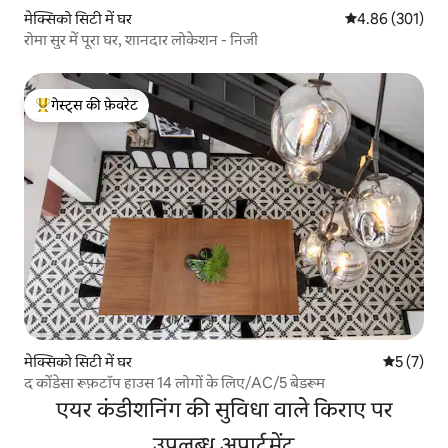
मेक्सिको सिटी में घर
औसत रेटिंग 5 में स
4.86 (301)
रोमा सुर में पूरा घर, शानदार लोकेशन - निजी
गेस्ट्स की फ़ेवरेट
गेस्ट्स का टॉप फ़ेवरेट
मेक्सिको सिटी में घर
औसत रेटिंग 5
5 (7)
द कोंडेसा रूफ़टॉप हाउस 14 लोगों के लिए/AC/5 बेडरूम
एयर कंडीशनिंग की सुविधा वाले किराए पर
उपलब्ध अपार्टमेंट