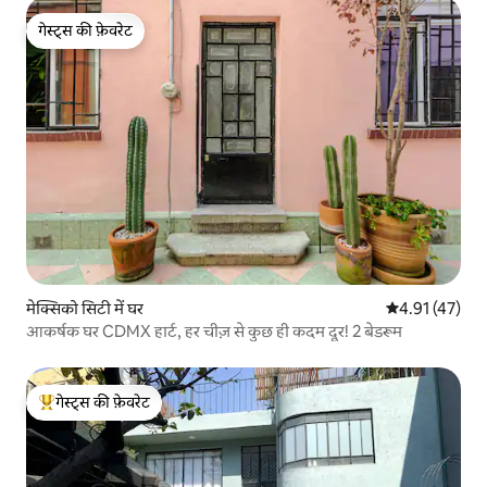
गेस्ट्स की फ़ेवरेट
गेस्ट्स की फ़ेवरेट
मेक्सिको सिटी में घर
औसत रेटिंग 5 में 
4.91 (47)
आकर्षक घर CDMX हार्ट, हर चीज़ से कुछ ही कदम दूर! 2 बेडरूम
गेस्ट्स की फ़ेवरेट
गेस्ट्स का टॉप फ़ेवरेट