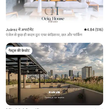
Juárez में अपार्टमेंट
औसत रेटिंग 5 में स
4.84 (516)
एंजेल से कुछ ही कदम दूर। एयर कंडिशनर, छत और पार्किंग
गेस्ट्स की फ़ेवरेट
गेस्ट्स की फ़ेवरेट