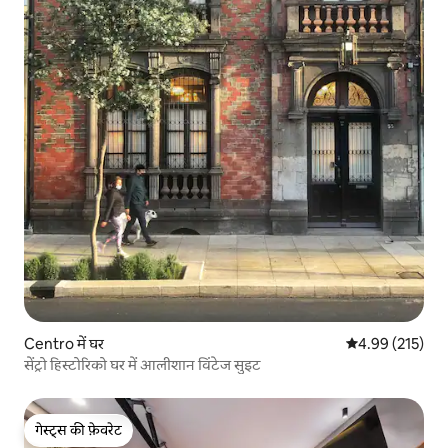
Centro में घर
औसत रेटिंग 5 में स
4.99 (215)
सेंट्रो हिस्टोरिको घर में आलीशान विंटेज सुइट
गेस्ट्स की फ़ेवरेट
गेस्ट्स की फ़ेवरेट