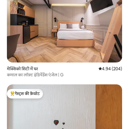
मेक्सिको सिटी में घर
औसत रेटिंग 5 में स
4.94 (204)
कमाल का लॉफ़्ट इंडिपेंडेंस एंजेल | G
गेस्ट्स की फ़ेवरेट
गेस्ट्स का टॉप फ़ेवरेट