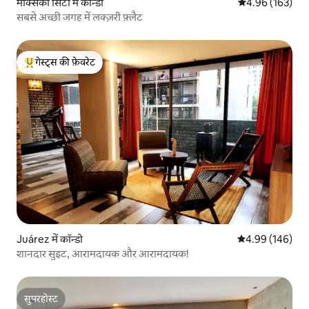
मेक्सिको सिटी में कॉन्डो
औसत रेटिंग 5 में स
4.96 (163)
सबसे अच्छी जगह में लक्ज़री फ़्लैट
गेस्ट्स की फ़ेवरेट
गेस्ट्स का टॉप फ़ेवरेट
Juárez में कॉन्डो
औसत रेटिंग 5 में स
4.99 (146)
शानदार सुइट, आरामदायक और आरामदायक!
सुपरहोस्ट
सुपरहोस्ट