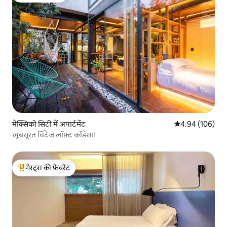
मेक्सिको सिटी में अपार्टमेंट
औसत रेटिंग 5 में स
4.94 (106)
खूबसूरत विंटेज लॉफ़्ट कोंडेसा!
गेस्ट्स की फ़ेवरेट
गेस्ट्स का टॉप फ़ेवरेट