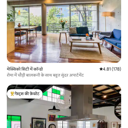
मेक्सिको सिटी में कॉन्डो
औसत रेटिंग 5 में स
4.81 (178)
रोमा में चौड़ी बालकनी के साथ बहुत सुंदर अपार्टमेंट
गेस्ट्स की फ़ेवरेट
गेस्ट्स का टॉप फ़ेवरेट