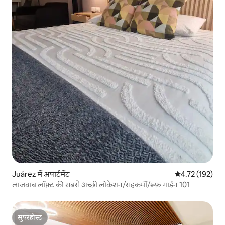
Juárez में अपार्टमेंट
औसत रेटिंग 5 में स
4.72 (192)
लाजवाब लॉफ़्ट की सबसे अच्छी लोकेशन/सहकर्मी/रूफ़ गार्डन 101
सुपरहोस्ट
सुपरहोस्ट