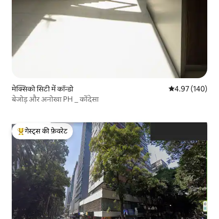
मेक्सिको सिटी में कॉन्डो
औसत रेटिंग 5 में स
4.97 (140)
बेजोड़ और अनोखा PH _ कोंदेसा
गेस्ट्स की फ़ेवरेट
गेस्ट्स का टॉप फ़ेवरेट