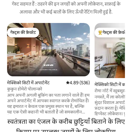
गेस्ट सहमत हैं : ठहरने की इन जगहों को अपनी लोकेशन, सफ़ाई के
अलावा और भी कई बातों के लिए ऊँची रेटिंग मिली हुई है.
गेस्ट्स की फ़ेवरेट
गेस्ट्स की फ़ेवरेट
गेस्ट्स की फ़ेवरेट
गेस्ट्स का टॉप फ़ेवरेट
मेक्सिको सिटी में अपार्टमेंट
औसत रेटिंग 5 में से 4.89, 536 समीक्षाएँ
4.89 (536)
मेक्सिको सिटी में कॉन्डो
कुकुन होमेरो पोलान्को
रोमा नॉर्ट में खूबसूरत
आप अपनी अगली बुकिंग का पता लगाने वाले हैं! हम
नमस्ते, मैं ला कोलोनिया र
अपने अपार्टमेंट में आपका स्वागत करके रोमांचित हैं।
सुंदर विशाल अपार्टमेंट (100m2/1080sqft)
यह इमारत न केवल एक प्रमुख स्थान पर है, बल्कि
प्रदान करता हूँ। मेक्
यह एक ऐसी कहानी भी बताती है जो समकालीन
हिप्पेस्ट लोकेशन। फ़ुएंट
मैक्सिकन कला और संस्कृति का जश्न मनाती है।
प्रसिद्ध रेस्तरां, अद्भुत बार
स्वतंत्रता का एंजल के करीब छुट्टियाँ बिताने के लिए
प्यूबला में बनाए गए हस्तनिर्मित तालावेरा टुकड़ों से
साइज़ बेड - पैदल चल
लेकर ऑक्टेवियो पाज़ और अलेजैंड्रो गोंज़ाल्ज़
किराए पर उपलब्ध जगहों के लिए लोकप्रिय
ड्रायर - अतिरिक्त तौलि