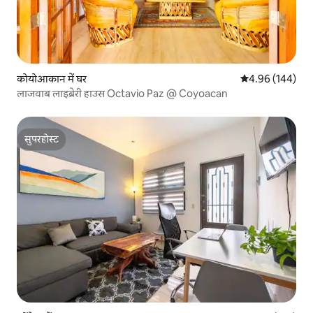
कोयोआकान में घर
औसत रेटिंग 5 में स
4.96 (144)
लाजवाब लाइब्रेरी हाउस Octavio Paz @ Coyoacan
सुपरहोस्ट
सुपरहोस्ट