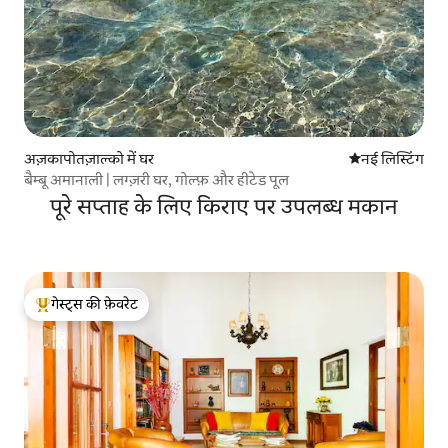
अज़कापोतज़ाल्को में घर
ठहरने की नई जग
नई लिस्टिंग
बैम्बू अमानाली | लग्ज़री घर, गोल्फ़ और हीटेड पूल
पूरे सप्ताह के लिए किराए पर उपलब्ध मकान
गेस्ट्स की फ़ेवरेट
गेस्ट्स का टॉप फ़ेवरेट