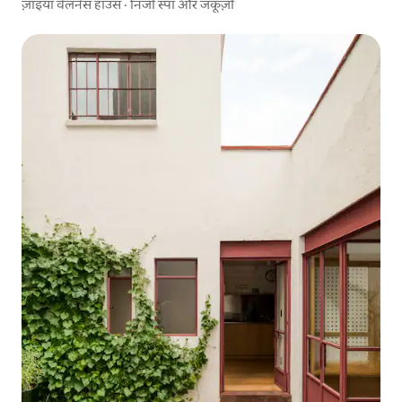
ज़ाइया वेलनेस हाउस · निजी स्पा और जकूज़ी