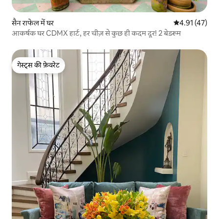
सैन राफेल में घर
औसत रेटिंग 5 में 
4.91 (47)
आकर्षक घर CDMX हार्ट, हर चीज़ से कुछ ही कदम दूर! 2 बेडरूम
गेस्ट्स की फ़ेवरेट
गेस्ट्स की फ़ेवरेट