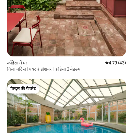
कोंडेसा में घर
औसत रेटिंग 5 में 
4.79 (43)
विला मोंटेस | एयर कंडीशनर | कोंडेसा 2 बेडरूम
गेस्ट्स की फ़ेवरेट
गेस्ट्स की फ़ेवरेट