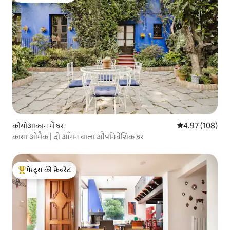
कोयोआकान में घर
औसत रेटिंग 5 में स
4.97 (108)
कासा ओमैक | दो आँगन वाला औपनिवेशिक घर
गेस्ट्स की फ़ेवरेट
गेस्ट्स का टॉप फ़ेवरेट