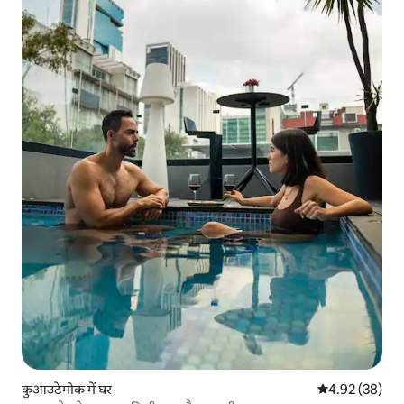
कुआउटेमोक में घर
औसत रेटिंग 5 में 
4.92 (38)