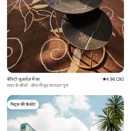
बेनिटो जुआरेज़ में घर
औसत रेटिंग 5 में 
4.96 (26)
शहर के बीचों - बीच मौजूद शानदार पूल
गेस्ट्स की फ़ेवरेट
गेस्ट्स की फ़ेवरेट