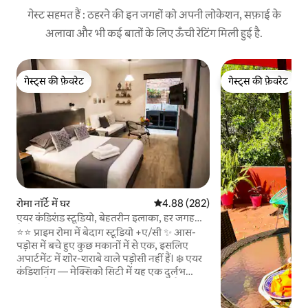
गेस्ट सहमत हैं : ठहरने की इन जगहों को अपनी लोकेशन, सफ़ाई के
अलावा और भी कई बातों के लिए ऊँची रेटिंग मिली हुई है.
गेस्ट्स की फ़ेवरेट
गेस्ट्स की फ़ेवरेट
गेस्ट्स की फ़ेवरेट
गेस्ट्स की फ़ेवरेट
रोमा नॉर्टे में घर
औसत रेटिंग 5 में से 4.88, 282 समीक्षाएँ
4.88 (282)
एयर कंडिशंड स्टूडियो, बेहतरीन इलाका, हर जगह
पैदल दूरी पर, G-लेवल
⭐⭐ प्राइम रोमा में बेदाग स्टूडियो +ए/सी ✨ आस-
पड़ोस में बचे हुए कुछ मकानों में से एक, इसलिए
अपार्टमेंट में शोर-शराबे वाले पड़ोसी नहीं हैं। ❄️ एयर
कंडिशनिंग — मेक्सिको सिटी में यह एक दुर्लभ
सुविधा है। 🏠 ग्राउंड लेवल ✅ न तो सीढ़ियाँ हैं, न ही
कोई पायदान है एक क्लासिक रोमा घर में रोशनी से