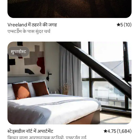
Vreeland में ठहरने की जगह
औसत रेटिंग 5 
5 (10)
एम्स्टर्डैम के पास सुंदर चर्च
सुपरहोस्ट
सुपरहोस्ट
स्टेड्सडील नॉर्ट में अपार्टमेंट
औसत रेटिंग 5 में से 
4.75 (1,684)
किचन वाला आरामदायक स्टूडियो, एम्स्टर्डम नूर्ड