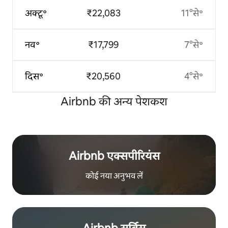
अक्टू॰
₹22,083
11°से॰
नव॰
₹17,799
7°से॰
दिस॰
₹20,560
4°से॰
Airbnb की अन्य पेशकश
Airbnb एक्सपीरियंस
कोई नया अनुभव लें