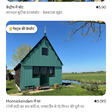
केंद्रीय में बोट
औसत रेटिंग 5
5 (4)
शानदार बुटीक हाउसबोट - डेकहाउस सुईट
गेस्ट्स की फ़ेवरेट
गेस्ट्स का टॉप फ़ेवरेट
Monnickendam में घर
औसत रेटिंग 5 
5 (91)
17वीं सदी का डच कॉटेज, एम्सटर्डैम से 15 मिनट की दूरी पर