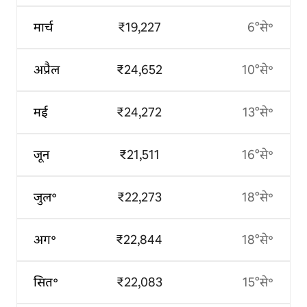
मार्च
₹19,227
6°से॰
अप्रैल
₹24,652
10°से॰
मई
₹24,272
13°से॰
जून
₹21,511
16°से॰
जुल॰
₹22,273
18°से॰
अग॰
₹22,844
18°से॰
सित॰
₹22,083
15°से॰