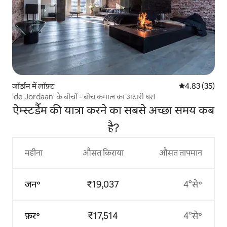
जॉर्डान में लॉफ़्ट
औसत रेटिंग 5 में 
4.83 (35)
'de Jordaan' के बीचों - बीच कमाल का अटारी घर।
ऐम्स्टर्डैम की यात्रा करने का सबसे अच्छा समय कब
है?
महीना
औसत किराया
औसत तापमान
जन॰
₹19,037
4°से॰
फ़र॰
₹17,514
4°से॰