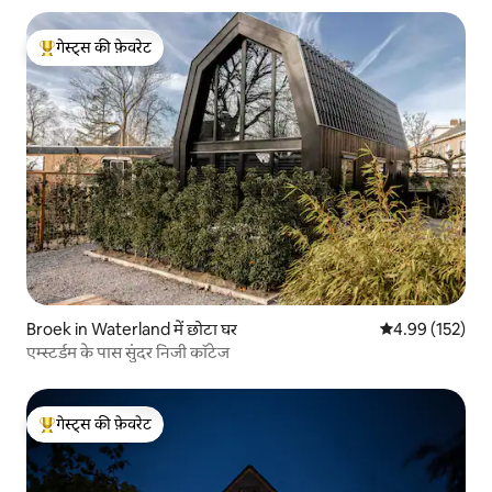
गेस्ट्स की फ़ेवरेट
गेस्ट्स का टॉप फ़ेवरेट
Broek in Waterland में छोटा घर
औसत रेटिंग 5 में स
4.99 (152)
एम्स्टर्डम के पास सुंदर निजी कॉटेज
गेस्ट्स की फ़ेवरेट
गेस्ट्स का टॉप फ़ेवरेट