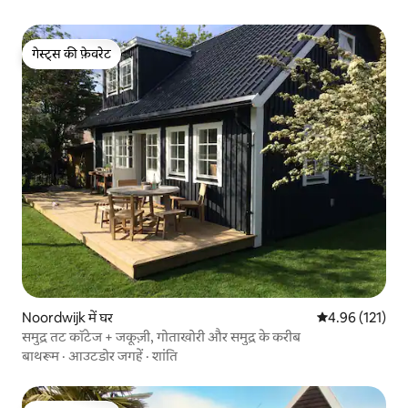
गेस्ट्स की फ़ेवरेट
गेस्ट्स की फ़ेवरेट
Noordwijk में घर
औसत रेटिंग 5 में स
4.96 (121)
समुद्र तट कॉटेज + जकूज़ी, गोताखोरी और समुद्र के करीब
बाथरूम
·
आउटडोर जगहें
·
शांति