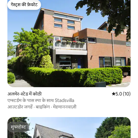
गेस्ट्स की फ़ेवरेट
गेस्ट्स की फ़ेवरेट
अलमेर-स्टेड में कोठी
औसत रेटिंग 5 मे
5.0 (10)
एम्स्टर्डम के पास स्पा के साथ Stadsvilla
आउटडोर जगहें
·
बाइकिंग
·
मेहमाननवाज़ी
सुपरहोस्ट
सुपरहोस्ट