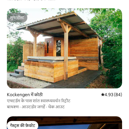
सुपरहोस्ट
सुपरहोस्ट
Kockengen में कोठी
औसत रेटिंग 5 में 
4.93 (84)
एम्स्टर्डम के पास शांत स्वास्थ्यवर्धन रिट्रीट
बाथरूम
·
आउटडोर जगहें
·
चेक आउट
गेस्ट्स की फ़ेवरेट
गेस्ट्स की फ़ेवरेट