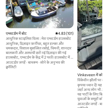
एम्सटर्डम में बोट
औसत रेटिंग 5 में से 4.83, 101 समीक्षाएँ
4.83 (101)
आधुनिक स्टाइलिश विला : मेरा एम्स्टर्डम हाउसबोट
आधुनिक, डिज़ाइन फ़र्नीचर, बहुत हल्का और
चमकदार, विशाल सुसज्जित रसोई, चिमनी, शानदार
बालकनी और अस्थायी छतें नई डिज़ाइन की गई
हाउसबोट, एम्स्टर्डम के केंद्र में 2 परतें। हाउसबोट में 2
परतें हैं और यह 150m2 है। इसमें एक बड़ा आधुनिक
आउटडोर जगहें
·
बाथरूम
·
सोने के अनुभव की
रसोईघर और फायरप्लेस के साथ लिविंग रूम है। इसके
क्वॉलिटी
बाहर 2 बड़ी छतें और 2 बालकनी हैं। एक तरफ ग्लास
Vinkeveen में कोठी
है और हाउसबोट बहुत हल्का है। मास्टर किंग्साइज़
विंकेवीन झीलों पर लगा 
बेडरूम में हर जगह गर्म फर्श की तरह है, एक आधुनिक
डबल बौछार स्नान कक्ष भी एक बुलबुला स्नान के साथ
कृपया ध्यान दें! यह घर ए
है। दूसरे किंग्स बेडरूम में एक सिंक और एक शॉवर भी
जहाँ अन्य लोग भी आराम
है। दालान पर एक दूसरा बाथरूम है। प्रवेश द्वार पर
यह पार्टी के लिए बिल्क
एक तीसरा बाथरूम। किंग्साइज़ बेड के साथ एक
युवाओं के समूहों को सिर
तीसरा बेडरूम है। सजावट डिजाइन फर्नीचर है और
उन्होंने पहले से यह घो
आउटडोर जगहें
·
बाथरू
सब कुछ एकदम नया है। सार्वजनिक परिवहन पास में
उपद्रव नहीं करेंगे या देर 