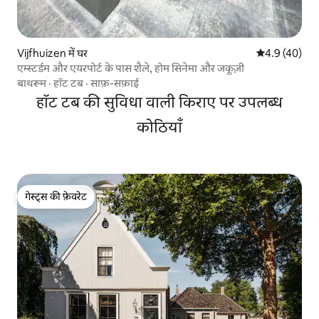
Vijfhuizen में घर
औसत रेटिंग 5 में
4.9 (40)
एम्स्टर्डम और एयरपोर्ट के पास शैले, होम सिनेमा और जकूज़ी
बाथरूम
·
हॉट टब
·
साफ़-सफ़ाई
हॉट टब की सुविधा वाली किराए पर उपलब्ध
कोठियाँ
गेस्ट्स की फ़ेवरेट
गेस्ट्स की फ़ेवरेट