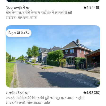
Noordwijk में घर
औसत रेटिंग 5 में 
4.94 (18)
बीच के पास, बगीचे के साथ नॉर्डविज में लक्ज़री B&B
हॉट टब
·
बाथरूम
·
शांति
गेस्ट्स की फ़ेवरेट
गेस्ट्स की फ़ेवरेट
अलमेर-स्टेड में घर
औसत रेटिंग 5 में 
4.93 (30)
एम्स्टर्डम से सिर्फ़ 20 मिनट की दूरी पर। खूबसूरत आस - पड़ोस!
आउटडोर जगहें
·
चेक आउट
·
शांति