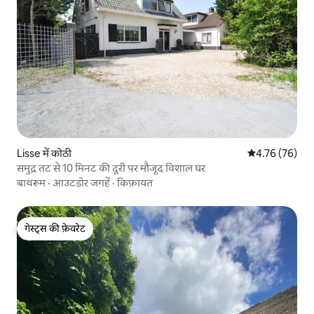
Lisse में कोठी
औसत रेटिंग 5 में 
4.76 (76)
समुद्र तट से 10 मिनट की दूरी पर मौजूद विशाल घर
बाथरूम
·
आउटडोर जगहें
·
किफ़ायत
गेस्ट्स की फ़ेवरेट
गेस्ट्स की फ़ेवरेट