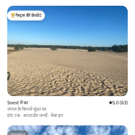
गेस्ट्स की फ़ेवरेट
गेस्ट्स का टॉप फ़ेवरेट
Soest में घर
औसत रेटिंग 5 में
5.0 (63)
जंगल के किनारे सुंदर घर
हॉट टब
·
आउटडोर जगहें
·
चेक इन
सुपरहोस्ट