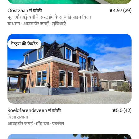
Oostzaan में कोठी
औसत रेटिंग 5 में 
4.97 (29)
पूल और बड़े बगीचे एम्स्टर्डम के साथ डिज़ाइन विला
बाथरूम
·
आउटडोर जगहें
·
सुविधाएँ
गेस्ट्स की फ़ेवरेट
गेस्ट्स की फ़ेवरेट
Roelofarendsveen में कोठी
औसत रेटिंग 5 मे
5.0 (42)
विला सवाना
आउटडोर जगहें
·
हॉट टब
·
एक्सेस