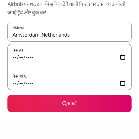
Airbnb पर हॉट टब की सुविधा देने वाली किराए पर उपलब्ध अनोखी
जगहें ढूँढ़ें और बुक करें
लोकेशन
नतीजों के उपलब्ध होने पर, अप और डाउन 'ऐरो की' का इस्तेमाल करके नेविगेट करें
चेक इन
चेक आउट
खोजें