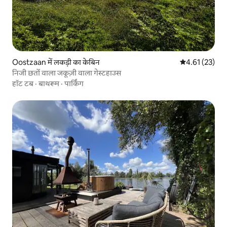
Oostzaan में लकड़ी का केबिन
औसत रेटिंग 5 में 
4.61 (23)
निजी छतों वाला जकूज़ी वाला गेस्टहाउस
हॉट टब
·
बाथरूम
·
पार्किंग