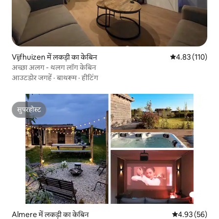
Vijfhuizen में लकड़ी का केबिन
औसत रेटिंग 5 में स
4.83 (110)
अच्छा अलग - थलग लॉग केबिन
आउटडोर जगहें
·
बाथरूम
·
हीटिंग
सुपरहोस्ट
सुपरहोस्ट
Almere में लकड़ी का केबिन
औसत रेटिंग 5 में 
4.93 (56)