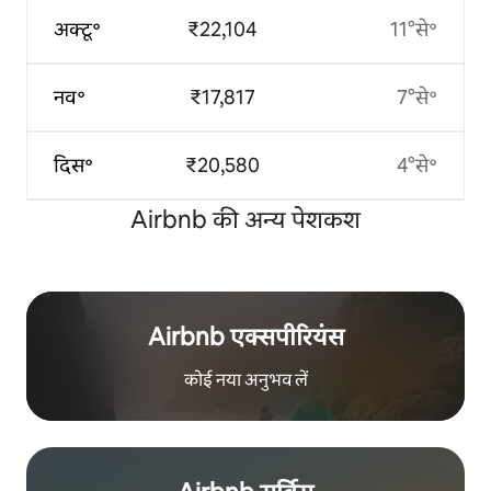
अक्टू॰
₹22,104
11°से॰
नव॰
₹17,817
7°से॰
दिस॰
₹20,580
4°से॰
Airbnb की अन्य पेशकश
Airbnb एक्सपीरियंस
कोई नया अनुभव लें