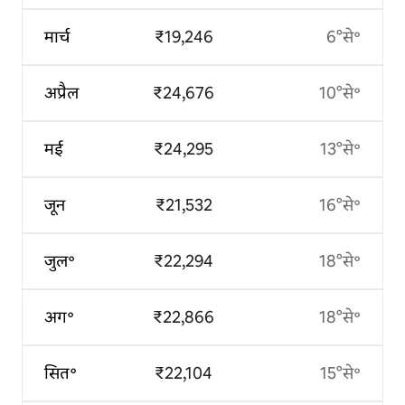
मार्च
₹19,246
6°से॰
अप्रैल
₹24,676
10°से॰
मई
₹24,295
13°से॰
जून
₹21,532
16°से॰
जुल॰
₹22,294
18°से॰
अग॰
₹22,866
18°से॰
सित॰
₹22,104
15°से॰