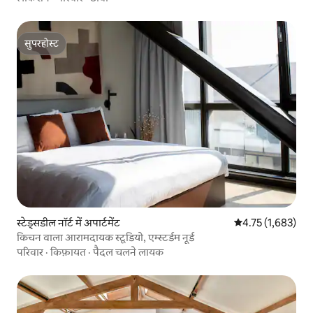
सुपरहोस्ट
सुपरहोस्ट
स्टेड्सडील नॉर्ट में अपार्टमेंट
औसत रेटिंग 5 में से 
4.75 (1,683)
किचन वाला आरामदायक स्टूडियो, एम्स्टर्डम नूर्ड
परिवार
·
किफ़ायत
·
पैदल चलने लायक