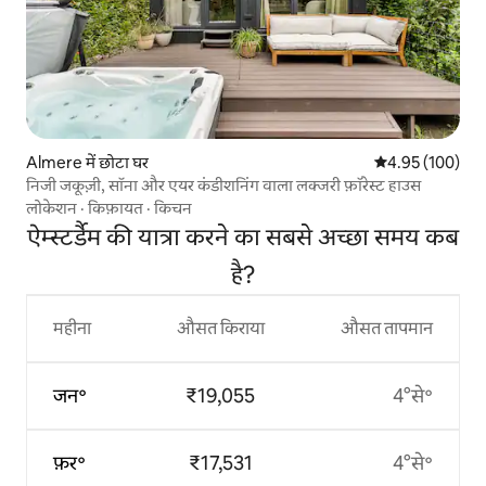
Almere में छोटा घर
औसत रेटिंग 5 में स
4.95 (100)
निजी जकूज़ी, सॉना और एयर कंडीशनिंग वाला लक्जरी फ़ॉरेस्ट हाउस
लोकेशन
·
किफ़ायत
·
किचन
ऐम्स्टर्डैम की यात्रा करने का सबसे अच्छा समय कब
है?
महीना
औसत किराया
औसत तापमान
जन॰
₹19,055
4°से॰
फ़र॰
₹17,531
4°से॰