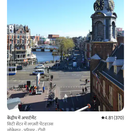
केंद्रीय में अपार्टमेंट
औसत रेटिंग 5 में स
4.81 (370)
सिटी सेंटर में लग्ज़री पेंटहाउस
लोकेशन
·
परिवार
·
टीवी