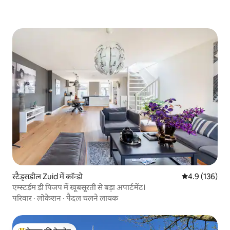
स्टैड्सडील Zuid में कॉन्डो
औसत रेटिंग 5 में 
4.9 (136)
एम्स्टर्डम डी पिजप में खूबसूरती से बड़ा अपार्टमेंट।
परिवार
·
लोकेशन
·
पैदल चलने लायक