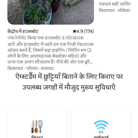
एकदम सही आशियाना।
और सामने एक अतिरिक्
किफ़ायत
·
लोकेशन
·
स
अच्छी क्वालिटी के गद्दो
देखें)। शहर के बीचों
शांत: अपने बिस्तर से ऊ
केंद्रीय में हाउसबोट
औसत रेटिंग 5 में से 4.9, 174 समीक्षाएँ
4.9 (174)
नज़ारा देखें 🌳, या स्ट
नया रेनोवेट किया गया हाउसबोट द वॉटरहाउस
शानदार नज़ारों का आनंद
आएँ और हाउसबोट में ठहरें! हम एक निजी गेस्टहाउस
तरह लैस: वाई-फ़ाई, 
ऑफ़र करते हैं, जिसमें बड़ा डाइनिंग / लिविंग रूम (2
ड्रायर, डिशवॉशर।
लोगों के लिए आरामदायक बेडसोफ़ा सहित) और
ऊपर एक अलग शौचालय है। नीचे की ओर एक क्वीन
साइज़ बेड है, जिससे बाहर का नज़ारा दिखाई देता है
किफ़ायत
·
परिवार
·
सजावट
और शॉवर व बड़े बाथटब के साथ बाथरूम भी है।
ऐम्स्टर्डैम में छुट्टियाँ बिताने के लिए किराए पर
सामने की ओर एक छत है, जहाँ कई सीटें और एक
स्विंग बेंच है। यह जगह शहर के बीचोंबीच एक
उपलब्ध जगहों में मौजूद मुख्य सुविधाएँ
खूबसूरत हरे-भरे स्ट्रीट पर मौजूद है : यहाँ सेंट्रल
स्टेशन से ट्राम से 2 स्टॉप या पैदल 15 मिनट की दूरी
पर है। हम नाश्ता नहीं देते, लेकिन आपके लिए नाश्ता
तैयार करने के लिए कई अच्छी बुनियादी चीज़ें
उपलब्ध कराते हैं।