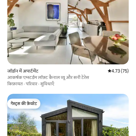
जॉर्डान में अपार्टमेंट
औसत रेटिंग 5 में 
4.73 (75)
आकर्षक एम्स्टर्डम लॉफ़्ट कैनाल व्यू और सनी टेरेस
किफ़ायत
·
परिवार
·
सुविधाएँ
गेस्ट्स की फ़ेवरेट
गेस्ट्स की फ़ेवरेट