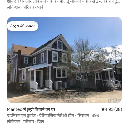
शानदार घर और लोकेशन - बच्चे - पालतू जानवर - बीच से 2 ब्लॉक की दूरी
पर
लोकेशन
·
परिवार
·
पार्क
गेस्ट्स की फ़ेवरेट
गेस्ट्स की फ़ेवरेट
Manteo में छुट्टी बिताने का घर
औसत रेटिंग 5 में 
4.93 (28)
एडमिरल का क्वार्टर - ऐतिहासिक मंतेओ होम - सिराका 1899
लोकेशन
·
परिवार
·
ग्रिल