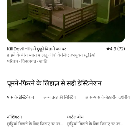
Kill Devil Hills में छुट्टी बिताने का घर
औसत रेटिंग 5 में
4.9 (72)
हाइवे के बीच प्यारा पालतू जीवों के लिए उपयुक्त स्टूडियो
परिवार
·
किफ़ायत
·
शांति
घूमने-फिरने के लिहाज़ से सही डेस्टिनेशन
पास के डेस्टिनेशन
अन्य तरह की लिस्टिंग
आस-पास के बेहतरीन दर्शनीय स
वॉशिंगटन
म्यर्टल बीच
छुट्टियाँ बिताने के लिए किराए पर उपलब्ध जगहें
छुट्टियाँ बिताने के लिए किराए पर उपलब्ध जगहें