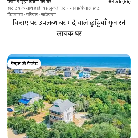
एवन में छुट्टी बिताने का घर
औसत रेटिंग 5 में 
4.96 (85)
हॉट टब के साथ हाई विंड लुकआउट - साउंड/कैनाल फ्रंट!
किफ़ायत
·
परिवार
·
सटीकता
किराए पर उपलब्ध बरामदे वाले छुट्टियाँ गुज़ारने
लायक घर
गेस्ट्स की फ़ेवरेट
गेस्ट्स की फ़ेवरेट