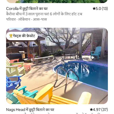
Corolla में छुट्टी बिताने का घर
औसत रेटिंग 5 मे
5.0 (13)
कैरोवा बीच में 3 साल पुराना घर! 6 लोगों के लिए हॉट टब
परिवार
·
लोकेशन
·
आस-पास
गेस्ट्स की फ़ेवरेट
गेस्ट्स का टॉप फ़ेवरेट
Nags Head में छुट्टी बिताने का घर
औसत रेटिंग 5 में 
4.97 (37)