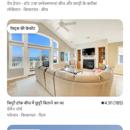
वेव हेवन - हॉट टब! फ़्लेक्सपाथ! बीच और खाड़ी के करीब!
लोकेशन
·
किफ़ायत
·
बीच
गेस्ट्स की फ़ेवरेट
गेस्ट्स की फ़ेवरेट
किट्टी हॉक बीच में छुट्टी बिताने का घर
औसत रेटिंग 5 में स
4.91 (185)
ग्रेमैन नॉर्थ
परिवार
·
किफ़ायत
·
ग्रिल