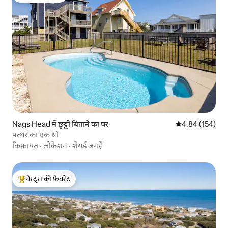
Nags Head में छुट्टी बिताने का घर
औसत रेटिंग 5 में स
4.84 (154)
पत्थर का एक थ्रो
किफ़ायत
·
लोकेशन
·
शेयर्ड जगहें
गेस्ट्स की फ़ेवरेट
गेस्ट्स का टॉप फ़ेवरेट