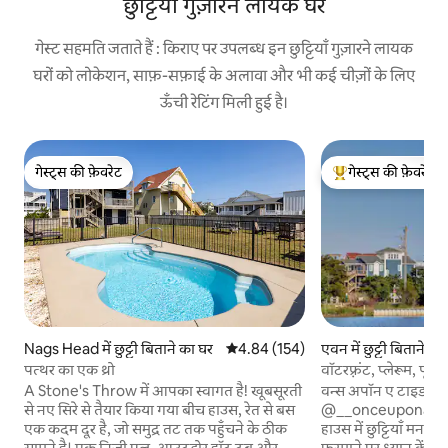
छुट्टियाँ गुज़ारने लायक घर
गेस्ट सहमति जताते हैं : किराए पर उपलब्ध इन छुट्टियाँ गुज़ारने लायक
घरों को लोकेशन, साफ़-सफ़ाई के अलावा और भी कई चीज़ों के लिए
ऊँची रेटिंग मिली हुई है।
गेस्ट्स की फ़ेवरेट
गेस्ट्स की फ़ेवरेट
गेस्ट्स की फ़ेवरेट
गेस्ट्स का टॉप फ़ेवरेट
एवन में छुट्टी बिताने का
Nags Head में छुट्टी बिताने का घर
औसत रेटिंग 5 में से 4.84, 154 समीक्षाएँ
4.84 (154)
वॉटरफ़्रंट, प्लेरूम, प
पत्थर का एक थ्रो
दूरी
वन्स अपॉन ए टाइड - आ
A Stone's Throw में आपका स्वागत है! खूबसूरती
@__onceuponatide__ अपने सपनों
से नए सिरे से तैयार किया गया बीच हाउस, रेत से बस
हाउस में छुट्टियाँ मनाए
एक कदम दूर है, जो समुद्र तट तक पहुँचने के ठीक
फ़रमाने पर ध्यान केंद्
सामने है। एक निजी पूल, आउटडोर हॉट टब और