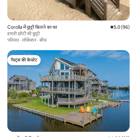
Corolla में छुट्टी बिताने का घर
औसत रेटिंग 5 में
5.0 (96)
हमारी छोटी सी छुट्टी
परिवार
·
लोकेशन
·
बीच
गेस्ट्स की फ़ेवरेट
गेस्ट्स की फ़ेवरेट