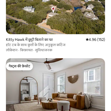
Kitty Hawk में छुट्टी बिताने का घर
औसत रेटिंग 5 में स
4.96 (152)
हॉट टब के साथ कुत्तों के लिए अनुकूल कॉटेज
लोकेशन
·
किफ़ायत
·
सुविधाजनक
गेस्ट्स की फ़ेवरेट
गेस्ट्स की फ़ेवरेट