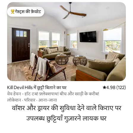
गेस्ट्स की फ़ेवरेट
गेस्ट्स का टॉप फ़ेवरेट
Kill Devil Hills में छुट्टी बिताने का घर
औसत रेटिंग 5 में स
4.98 (122)
वेव हेवन - हॉट टब! फ़्लेक्सपाथ! बीच और खाड़ी के करीब!
लोकेशन
·
परिवार
·
आना-जाना
वॉशर और ड्रायर की सुविधा देने वाले किराए पर
उपलब्ध छुट्टियाँ गुज़ारने लायक घर