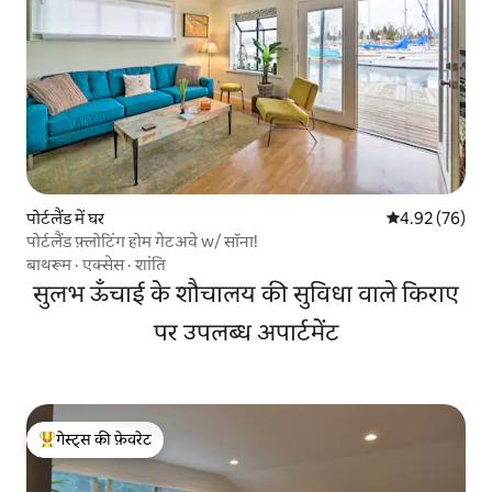
पोर्टलैंड में घर
औसत रेटिंग 5 में 
4.92 (76)
पोर्टलैंड फ़्लोटिंग होम गेटअवे w/ सॉना!
बाथरूम
·
एक्सेस
·
शांति
सुलभ ऊँचाई के शौचालय की सुविधा वाले किराए
पर उपलब्ध अपार्टमेंट
गेस्ट्स की फ़ेवरेट
गेस्ट्स का टॉप फ़ेवरेट