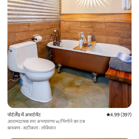
पोर्टलैंड में अपार्टमेंट
औसत रेटिंग 5 में स
4.99 (397)
आरामदायक स्पा अभयारण्य w/भिगोने का टब
बाथरूम
·
सटीकता
·
लोकेशन