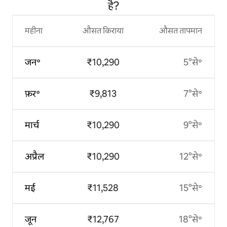
है?
महीना
औसत किराया
औसत तापमान
जन॰
₹10,290
5°से॰
फ़र॰
₹9,813
7°से॰
मार्च
₹10,290
9°से॰
अप्रैल
₹10,290
12°से॰
मई
₹11,528
15°से॰
जून
₹12,767
18°से॰