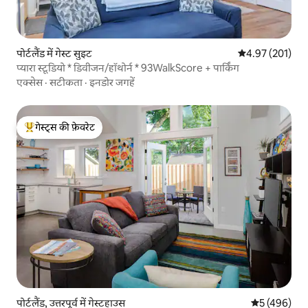
पोर्टलैंड में गेस्ट सुइट
औसत रेटिंग 5 में स
4.97 (201)
प्यारा स्टूडियो * डिवीजन/हॉथोर्न * 93WalkScore + पार्किंग
एक्सेस
·
सटीकता
·
इनडोर जगहें
गेस्ट्स की फ़ेवरेट
गेस्ट्स का टॉप फ़ेवरेट
पोर्टलैंड, उत्तरपूर्व में गेस्टहाउस
औसत रेटिंग 5 मे
5 (496)