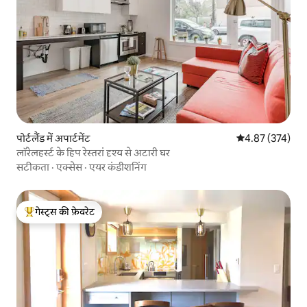
पोर्टलैंड में अपार्टमेंट
औसत रेटिंग 5 में स
4.87 (374)
लॉरेलहर्स्ट के हिप रेस्तरां दृश्य से अटारी घर
सटीकता
·
एक्सेस
·
एयर कंडीशनिंग
गेस्ट्स की फ़ेवरेट
गेस्ट्स का टॉप फ़ेवरेट