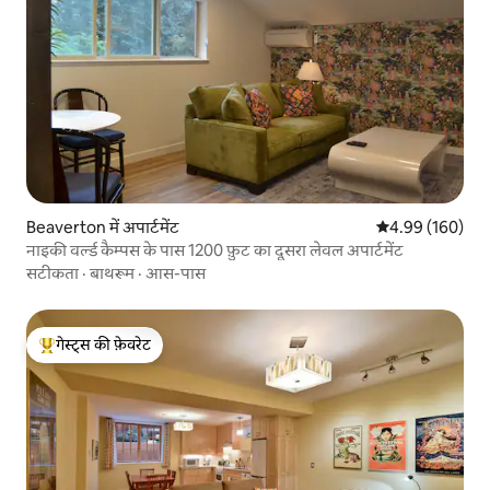
Beaverton में अपार्टमेंट
औसत रेटिंग 5 में स
4.99 (160)
नाइकी वर्ल्ड कैम्पस के पास 1200 फ़ुट का दूसरा लेवल अपार्टमेंट
सटीकता
·
बाथरूम
·
आस-पास
गेस्ट्स की फ़ेवरेट
गेस्ट्स का टॉप फ़ेवरेट