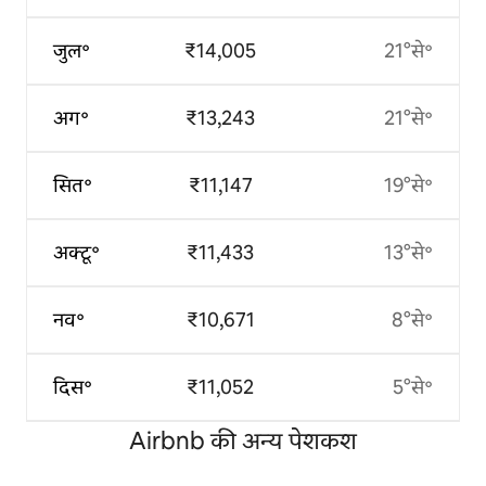
जुल॰
₹14,005
21°से॰
अग॰
₹13,243
21°से॰
सित॰
₹11,147
19°से॰
अक्टू॰
₹11,433
13°से॰
नव॰
₹10,671
8°से॰
दिस॰
₹11,052
5°से॰
Airbnb की अन्य पेशकश