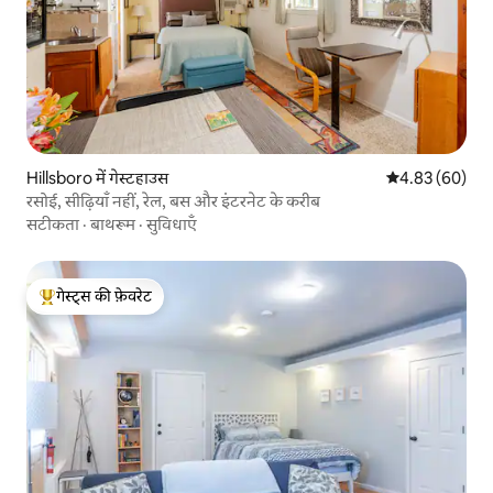
Hillsboro में गेस्टहाउस
औसत रेटिंग 5 में 
4.83 (60)
रसोई, सीढ़ियाँ नहीं, रेल, बस और इंटरनेट के करीब
सटीकता
·
बाथरूम
·
सुविधाएँ
गेस्ट्स की फ़ेवरेट
गेस्ट्स का टॉप फ़ेवरेट