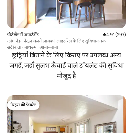
पोर्टलैंड में अपार्टमेंट
औसत रेटिंग 5 में स
4.91 (297)
ग्लैम पैड | पैदल चलने लायक | लाइट रेल के लिए सुविधाजनक
सटीकता
·
बाथरूम
·
आना-जाना
छुट्टियाँ बिताने के लिए किराए पर उपलब्ध अन्य
जगहें, जहाँ सुलभ ऊँचाई वाले टॉयलेट की सुविधा
मौजूद है
गेस्ट्स की फ़ेवरेट
गेस्ट्स की फ़ेवरेट