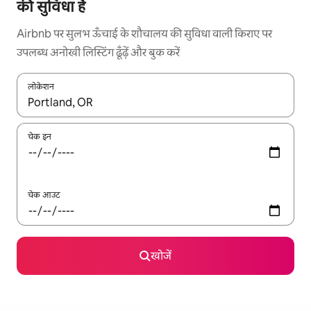
की सुविधा है
Airbnb पर सुलभ ऊँचाई के शौचालय की सुविधा वाली किराए पर
उपलब्ध अनोखी लिस्टिंग ढूँढ़ें और बुक करें
लोकेशन
नतीजों के उपलब्ध होने पर, अप और डाउन 'ऐरो की' का इस्तेमाल करके नेविगेट करें
चेक इन
चेक आउट
खोजें