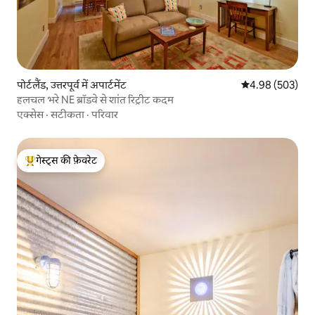
पोर्टलैंड, उत्तरपूर्व में अपार्टमेंट
औसत रेटिंग 5 में स
4.98 (503)
हलचल भरे NE ब्रॉडवे से शांत रिट्रीट कदम
एक्सेस
·
सटीकता
·
परिवार
गेस्ट्स की फ़ेवरेट
गेस्ट्स का टॉप फ़ेवरेट