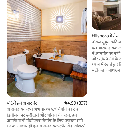
Hillsboro में गेस्ट सुइ
नोबल वुड्स कॉटेज - बे
इस आरामदायक कॉटेज
में आमतौर पर नहीं मिल
और सुविधाओं के साथ
ध्यान में रखते हुए डि
आपका निजी प्रवेश आपक
सटीकता
·
बाथरूम
·
लंब
करता है। आप आराम से
सभी चीज़ों के साथ अ
हैं। यह जगह 2 लोगों क
यह 4 लोगों तक आसानी से सो 
का फर्श और गैस फायरप्
गर्मी प्रदान करते हैं। दिन के उजाले और विचारों के
पोर्टलैंड में अपार्टमेंट
औसत रेटिंग 5 में से 4.99, 397 समीक्षाएँ
4.99 (397)
लिए बड़ी खिड़कियां। एक ग्रीनस्पेस पर वापस। दो
आरामदायक स्पा अभयारण्य w/भिगोने का टब
बाथरूम।
डिवीजन पर खरीदारी और भोजन से कदम, हम
आपके सभी पीडीएक्स रोमांच के लिए एकदम सही
घर का आधार हैं। हम आरामदायक क्वीन बेड, वॉशर/