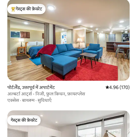
गेस्ट्स की फ़ेवरेट
गेस्ट्स का टॉप फ़ेवरेट
पोर्टलैंड, उत्तरपूर्व में अपार्टमेंट
औसत रेटिंग 5 में स
4.96 (170)
अल्बर्टा आर्ट्स - निजी, फ़ुल किचन, फ़ायरप्लेस
एक्सेस
·
बाथरूम
·
सुविधाएँ
गेस्ट्स की फ़ेवरेट
गेस्ट्स की फ़ेवरेट