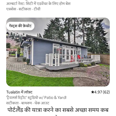
अल्बर्टा नेस्ट: सिटी में एडवेंचर के लिए होम बेस
एक्सेस
·
सटीकता
·
टीवी
गेस्ट्स की फ़ेवरेट
गेस्ट्स की फ़ेवरेट
Tualatin में लॉफ़्ट
औसत रेटिंग 5 में 
4.97 (62)
'ट्रैवलर्स रिट्रीट' स्टूडियो w/ Patio & Yard!
सटीकता
·
बाथरूम
·
चेक आउट
पोर्टलैंड की यात्रा करने का सबसे अच्छा समय कब