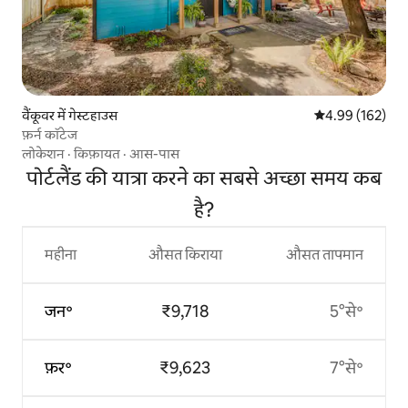
वैंकूवर में गेस्टहाउस
औसत रेटिंग 5 में स
4.99 (162)
फ़र्न कॉटेज
लोकेशन
·
किफ़ायत
·
आस-पास
पोर्टलैंड की यात्रा करने का सबसे अच्छा समय कब
है?
महीना
औसत किराया
औसत तापमान
जन॰
₹9,718
5°से॰
फ़र॰
₹9,623
7°से॰