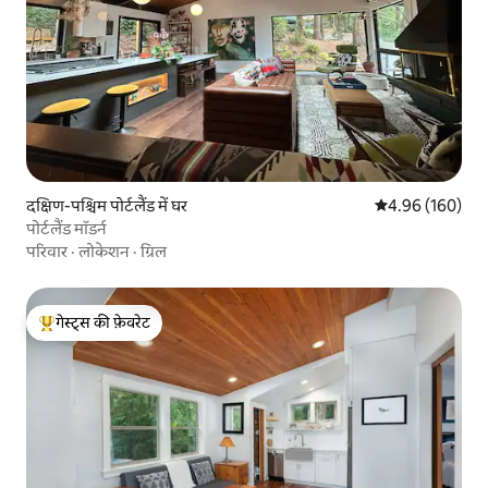
दक्षिण-पश्चिम पोर्टलैंड में घर
औसत रेटिंग 5 में स
4.96 (160)
पोर्टलैंड मॉडर्न
परिवार
·
लोकेशन
·
ग्रिल
गेस्ट्स की फ़ेवरेट
गेस्ट्स का टॉप फ़ेवरेट