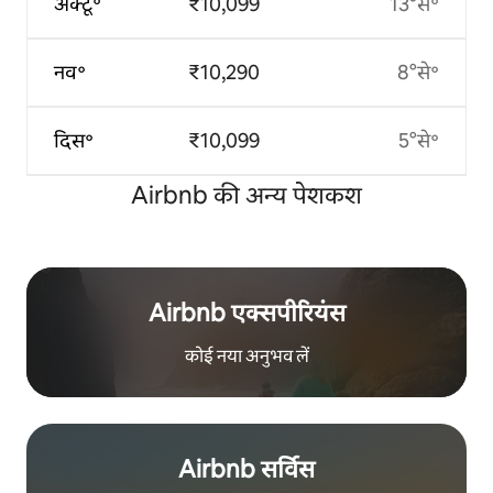
अक्टू॰
₹10,099
13°से॰
नव॰
₹10,290
8°से॰
दिस॰
₹10,099
5°से॰
Airbnb की अन्य पेशकश
Airbnb एक्सपीरियंस
कोई नया अनुभव लें
Airbnb सर्विस