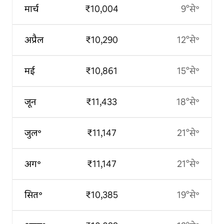
मार्च
₹10,004
9°से॰
अप्रैल
₹10,290
12°से॰
मई
₹10,861
15°से॰
जून
₹11,433
18°से॰
जुल॰
₹11,147
21°से॰
अग॰
₹11,147
21°से॰
सित॰
₹10,385
19°से॰