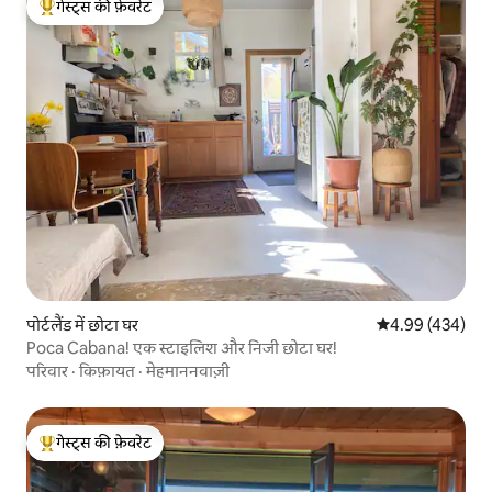
गेस्ट्स की फ़ेवरेट
गेस्ट्स का टॉप फ़ेवरेट
पोर्टलैंड में छोटा घर
औसत रेटिंग 5 में स
4.99 (434)
Poca Cabana! एक स्टाइलिश और निजी छोटा घर!
परिवार
·
किफ़ायत
·
मेहमाननवाज़ी
गेस्ट्स की फ़ेवरेट
गेस्ट्स का टॉप फ़ेवरेट