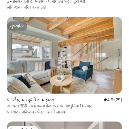
2 बेडरूम वाला टाउनहोम - एजफ़ील्ड पैदल दूरी पर!
लोकेशन
·
परिवार
·
हालत
सुपरहोस्ट
सुपरहोस्ट
पोर्टलैंड, उत्तरपूर्व में टाउनहाउस
औसत रेटिंग 5 में
4.9 (29)
अल्बर्टा 3BR - बड़े कवर्ड डेक के साथ आधुनिक डिज़ाइन
परिवार
·
लोकेशन
·
पैदल चलने लायक