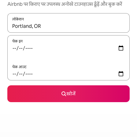
Airbnb पर किराए पर उपलब्ध अनोखे टाउनहाउस ढूँढ़ें और बुक करें
लोकेशन
नतीजों के उपलब्ध होने पर, अप और डाउन 'ऐरो की' का इस्तेमाल करके नेविगेट करें
चेक इन
चेक आउट
खोजें