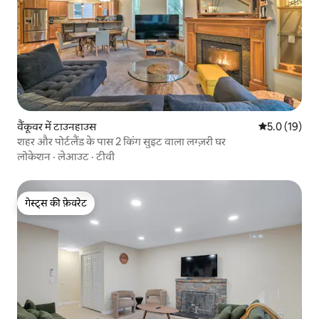
वैंकूवर में टाउनहाउस
औसत रेटिंग 5 मे
5.0 (19)
शहर और पोर्टलैंड के पास 2 किंग सुइट वाला लग्ज़री घर
लोकेशन
·
लेआउट
·
टीवी
गेस्ट्स की फ़ेवरेट
गेस्ट्स की फ़ेवरेट