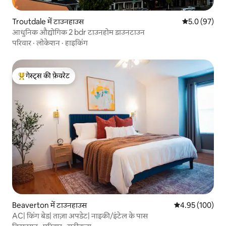
Troutdale में टाउनहाउस
औसत रेटिंग 5 में
5.0 (97)
आधुनिक औद्योगिक 2 bdr टाउनहोम डाउनटाउन
परिवार
·
लोकेशन
·
हाइकिंग
गेस्ट्स की फ़ेवरेट
गेस्ट्स का टॉप फ़ेवरेट
Beaverton में टाउनहाउस
औसत रेटिंग 5 में स
4.95 (100)
AC| किंग बेड| ताज़ा अपडेट| नाइकी/इंटेल के पास