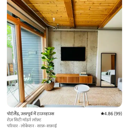
पोर्टलैंड, उत्तरपूर्व में टाउनहाउस
औसत रेटिंग 5 में 
4.86 (99)
रोज़ सिटी मॉडर्न लॉफ़्ट
परिवार
·
लोकेशन
·
साफ़-सफ़ाई