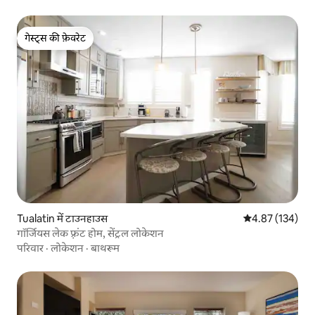
गेस्ट्स की फ़ेवरेट
गेस्ट्स की फ़ेवरेट
Tualatin में टाउनहाउस
औसत रेटिंग 5 में स
4.87 (134)
गॉर्जियस लेक फ़्रंट होम, सेंट्रल लोकेशन
परिवार
·
लोकेशन
·
बाथरूम