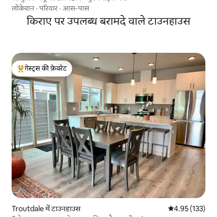
लोकेशन
·
परिवार
·
आस-पास
किराए पर उपलब्ध बरामदे वाले टाउनहाउस
गेस्ट्स की फ़ेवरेट
गेस्ट्स का टॉप फ़ेवरेट
Troutdale में टाउनहाउस
औसत रेटिंग 5 में स
4.95 (133)