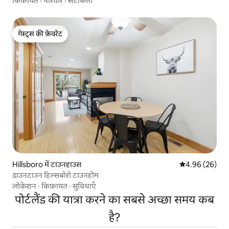
किफ़ायत
·
परिवार
·
सटीकता
गेस्ट्स की फ़ेवरेट
गेस्ट्स की फ़ेवरेट
Hillsboro में टाउनहाउस
औसत रेटिंग 5 में 
4.96 (26)
डाउनटाउन हिल्सबोरो टाउनहोम
लोकेशन
·
किफ़ायत
·
सुविधाएँ
पोर्टलैंड की यात्रा करने का सबसे अच्छा समय कब
है?