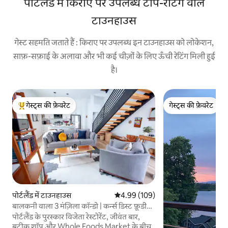
पोर्टलैंड में किराए पर उपलब्ध टॉप-रेटिंग वाले
टाउनहाउस
गेस्ट सहमति जताते हैं : किराए पर उपलब्ध इन टाउनहाउस को लोकेशन,
साफ़-सफ़ाई के अलावा और भी कई चीज़ों के लिए ऊँची रेटिंग मिली हुई
है।
गेस्ट्स की फ़ेवरेट
गेस्ट्स की फ़ेवरेट
गेस्ट्स का टॉप फ़ेवरेट
गेस्ट्स की फ़ेवरेट
पोर्टलैंड में टाउनहाउस
औसत रेटिंग 5 में से 4.99, 109 समीक्षाएँ
4.99 (109)
बालकनी वाला 3 मंज़िला कॉन्डो | कर्न्स डिस्ट फ़ूडी
हेवन
पोर्टलैंड के पुरस्कार विजेता रेस्टोरेंट, जीवंत बार,
बुटीक शॉप और Whole Foods Market के बीच