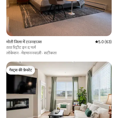
मोती जिला में टाउनहाउस
औसत रेटिंग 5 में
5.0 (63)
ठाठ रिट्रीट इन द पर्ल
लोकेशन
·
मेहमाननवाज़ी
·
सटीकता
गेस्ट्स की फ़ेवरेट
गेस्ट्स की फ़ेवरेट