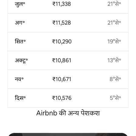
जुल॰
₹11,338
21°से॰
अग॰
₹11,528
21°से॰
सित॰
₹10,290
19°से॰
अक्टू॰
₹10,861
13°से॰
नव॰
₹10,671
8°से॰
दिस॰
₹10,576
5°से॰
Airbnb की अन्य पेशकश