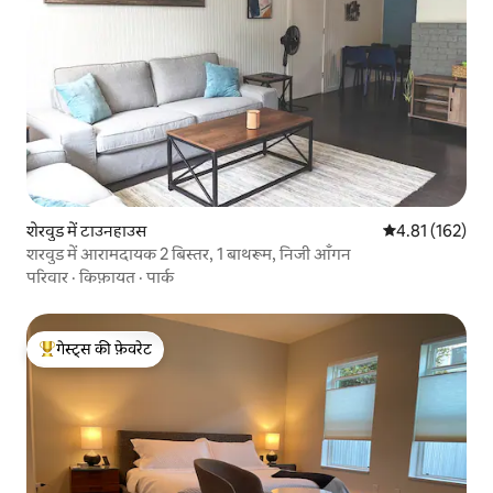
शेरवुड में टाउनहाउस
औसत रेटिंग 5 में स
4.81 (162)
शरवुड में आरामदायक 2 बिस्तर, 1 बाथरूम, निजी आँगन
परिवार
·
किफ़ायत
·
पार्क
गेस्ट्स की फ़ेवरेट
गेस्ट्स का टॉप फ़ेवरेट