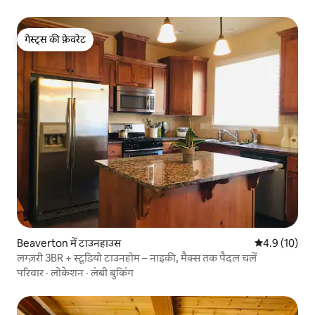
गेस्ट्स की फ़ेवरेट
गेस्ट्स की फ़ेवरेट
Beaverton में टाउनहाउस
औसत रेटिंग 5 मे
4.9 (10)
लग्ज़री 3BR + स्टूडियो टाउनहोम – नाइकी, मैक्स तक पैदल चलें
परिवार
·
लोकेशन
·
लंबी बुकिंग