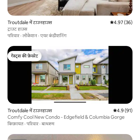
Troutdale में टाउनहाउस
औसत रेटिंग 5 में 
4.97 (36)
ट्राउट हाउस
परिवार
·
लोकेशन
·
एयर कंडीशनिंग
गेस्ट्स की फ़ेवरेट
गेस्ट्स की फ़ेवरेट
Troutdale में टाउनहाउस
औसत रेटिंग 5 मे
4.9 (91)
Comfy Cool New Condo - Edgefield & Columbia Gorge
किफ़ायत
·
परिवार
·
बाथरूम