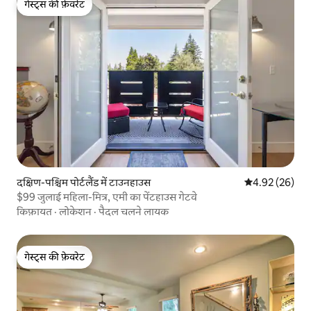
गेस्ट्स की फ़ेवरेट
गेस्ट्स की फ़ेवरेट
दक्षिण-पश्चिम पोर्टलैंड में टाउनहाउस
औसत रेटिंग 5 में 
4.92 (26)
$99 जुलाई महिला-मित्र, एमी का पेंटहाउस गेटवे
किफ़ायत
·
लोकेशन
·
पैदल चलने लायक
गेस्ट्स की फ़ेवरेट
गेस्ट्स की फ़ेवरेट