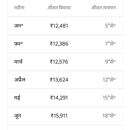
महीना
औसत किराया
औसत तापमान
जन॰
₹12,481
5°से॰
फ़र॰
₹12,386
7°से॰
मार्च
₹12,576
9°से॰
अप्रैल
₹13,624
12°से॰
मई
₹14,291
15°से॰
जून
₹15,911
18°से॰