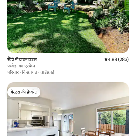
सैंडी में टाउनहाउस
औसत रेटिंग 5 में स
4.88 (283)
फवंडा का एस्केप
परिवार
·
किफ़ायत
·
वाईफ़ाई
गेस्ट्स की फ़ेवरेट
गेस्ट्स की फ़ेवरेट