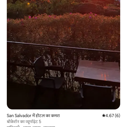
San Salvador में होटल का कमरा
औसत रेटिंग 5 में
4.67 (6)
बोकेरॉन का व्यूपॉइंट 5