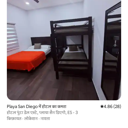
Playa San Diego में होटल का कमरा
औसत रेटिंग 5 में 
4.86 (28)
होटल पुंटा डेल एस्टे, प्लाया सैन डिएगो, ES - 3
किफ़ायत
·
लोकेशन
·
नाश्ता