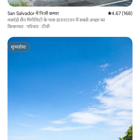
San Salvador में निजी कमरा
औसत रेटिंग 5 में स
4.67 (168)
मर्काडो सैन मिगेलिटो के पास डाउनटाउन में सबसे अच्छा घर
किफ़ायत
·
परिवार
·
टीवी
सुपरहोस्ट
सुपरहोस्ट