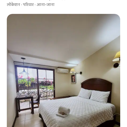
लोकेशन
·
परिवार
·
आना-जाना