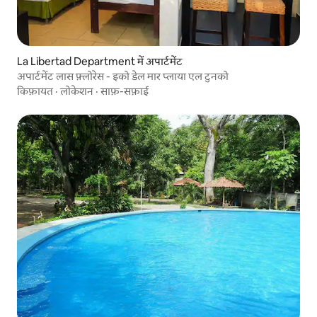
La Libertad Department में अपार्टमेंट
अपार्टमेंट लास फ़्लोरेस - इको डेल मार प्लाया एल टुनको
किफ़ायत
·
लोकेशन
·
साफ़-सफ़ाई