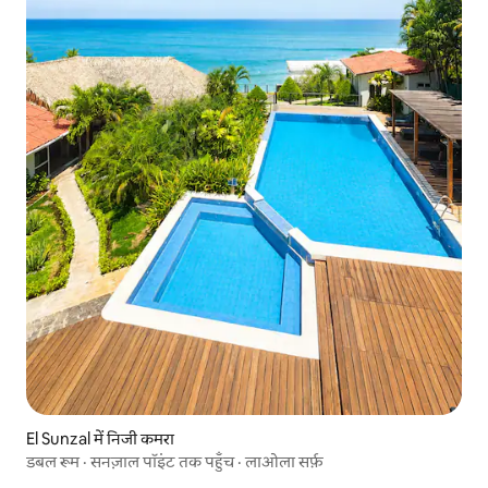
El Sunzal में निजी कमरा
डबल रूम · सनज़ाल पॉइंट तक पहुँच · लाओला सर्फ़