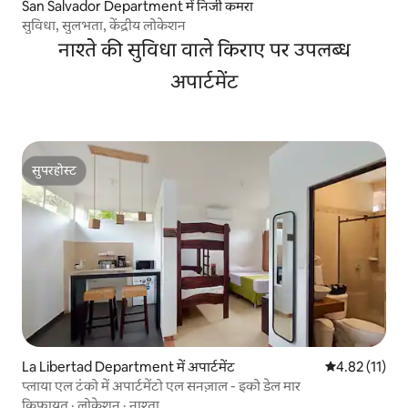
San Salvador Department में निजी कमरा
सुविधा, सुलभता, केंद्रीय लोकेशन
नाश्ते की सुविधा वाले किराए पर उपलब्ध
अपार्टमेंट
सुपरहोस्ट
सुपरहोस्ट
La Libertad Department में अपार्टमेंट
औसत रेटिंग 5 में
4.82 (11)
प्लाया एल टंको में अपार्टमेंटो एल सनज़ाल - इको डेल मार
किफ़ायत
·
लोकेशन
·
नाश्ता