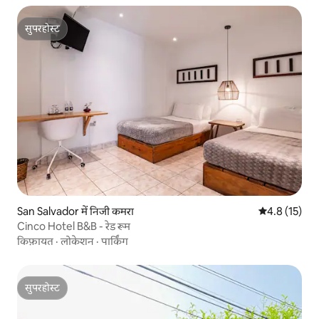
सुपरहोस्ट
सुपरहोस्ट
San Salvador में निजी कमरा
औसत रेटिंग 5 मे
4.8 (15)
Cinco Hotel B&B - रेड रूम
किफ़ायत
·
लोकेशन
·
पार्किंग
सुपरहोस्ट
सुपरहोस्ट