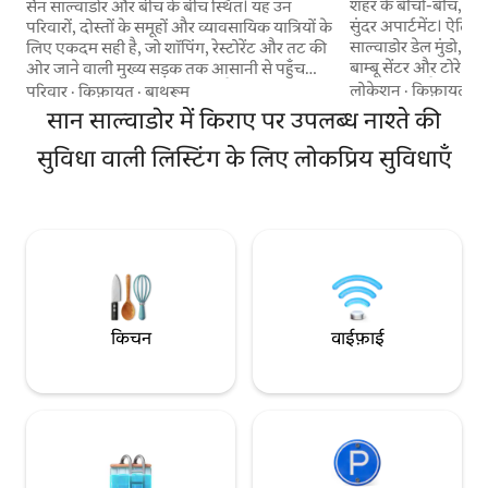
फाई, एयर कंडीशनिंग औ
Historico एयर कंडिशनर
शहर के बीचों-बीच, कोल
सैन साल्वाडोर और बीच के बीच स्थित। यह उन
सुंदर अपार्टमेंट। ऐतिहा
परिवारों, दोस्तों के समूहों और व्यावसायिक यात्रियों के
साल्वाडोर डेल मुंडो, गै
लिए एकदम सही है, जो शॉपिंग, रेस्टोरेंट और तट की
बाम्बू सेंटर और टोरे फ्यू
ओर जाने वाली मुख्य सड़क तक आसानी से पहुँच
नाइटलाइफ़ जैसे मुख्य स
वाली एक शांत जगह की तलाश में हैं, जहाँ वे आराम
लोकेशन
·
किफ़ायत
·
म
परिवार
·
किफ़ायत
·
बाथरूम
दूरी पर, पर्यटन या व्य
कर सकें। मेहमानों के लिए एक विशाल लिविंग रूम,
सान साल्वाडोर में किराए पर उपलब्ध नाश्ते की
आदर्श। अधिक सुविधा के लिए 3 एयर कंडीशनर और
खाना पकाने के लिए पूरी तरह सुसज्जित किचन और
2 पूर्ण बाथरूम से सुसज
एक निजी आँगन होगा, जहाँ आप आराम फ़रमा
सुविधा वाली लिस्टिंग के लिए लोकप्रिय सुविधाएँ
अंडे, पनीर, बीन्स, ब्रेड
सकते हैं और एक कप कॉफ़ी का मज़ा ले सकते हैं।
वाला हल्का नाश्ता प्रद
तीनों बेडरूम में अपना-अपना एयर कंडीशनर है और
शुरुआत करने के लिए आ
अतिरिक्त आराम के लिए लिविंग रूम में भी एयर
कंडीशनर लगा हुआ है।
किचन
वाईफ़ाई