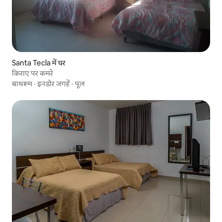
Santa Tecla में घर
किराए पर कमरे
बाथरूम
·
इनडोर जगहें
·
पूल