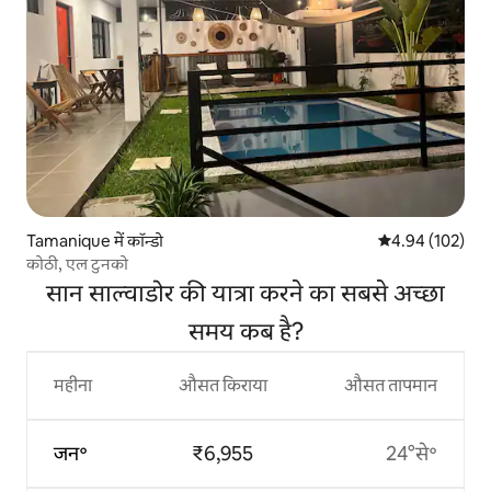
Tamanique में कॉन्डो
औसत रेटिंग 5 में स
4.94 (102)
कोठी, एल टुनको
सान साल्वाडोर की यात्रा करने का सबसे अच्छा
समय कब है?
महीना
औसत किराया
औसत तापमान
जन॰
₹6,955
24°से॰