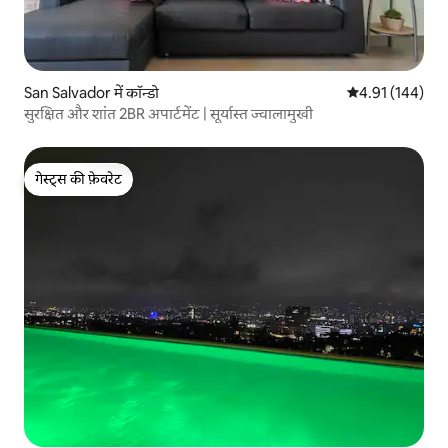
San Salvador में कॉन्डो
औसत रेटिंग 5 में स
4.91 (144)
सुरक्षित और शांत 2BR अपार्टमेंट | सूर्यास्त ज्वालामुखी
गेस्ट्स की फ़ेवरेट
गेस्ट्स की फ़ेवरेट