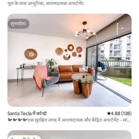
पूल के साथ आधुनिक, आरामदायक अपार्टमेंट
सुपरहोस्ट
सुपरहोस्ट
Santa Tecla में कॉन्डो
औसत रेटिंग 5 में स
4.88 (138)
🐦🐦🐦🐦एक सुरक्षित जगह में आरामदायक और केंद्रित अपार्टमेंट - सांता
टेक्ला - कॉन्डो सांता रोसा