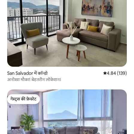
San Salvador में कॉन्डो
औसत रेटिंग 5 में स
4.84 (139)
अनोखा मौका! बेहतरीन लोकेशन।
गेस्ट्स की फ़ेवरेट
गेस्ट्स की फ़ेवरेट