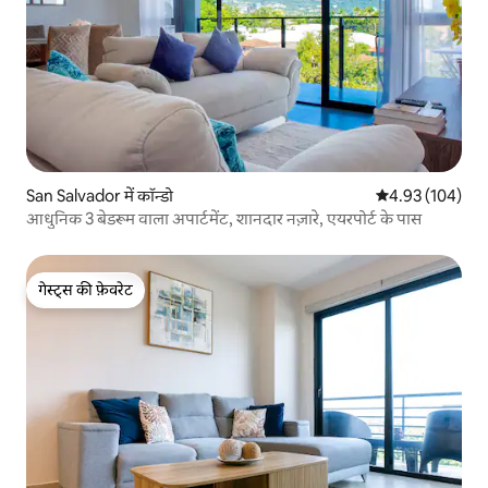
San Salvador में कॉन्डो
औसत रेटिंग 5 में स
4.93 (104)
आधुनिक 3 बेडरूम वाला अपार्टमेंट, शानदार नज़ारे, एयरपोर्ट के पास
गेस्ट्स की फ़ेवरेट
गेस्ट्स की फ़ेवरेट