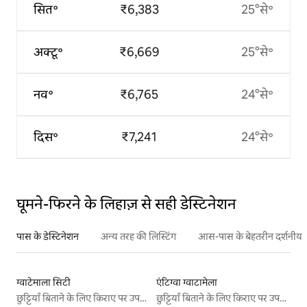
सित॰
₹6,383
25°से॰
अक्टू॰
₹6,669
25°से॰
नव॰
₹6,765
24°से॰
दिस॰
₹7,241
24°से॰
घूमने-फिरने के लिहाज़ से सही डेस्टिनेशन
पास के डेस्टिनेशन
अन्य तरह की लिस्टिंग
आस-पास के बेहतरीन दर्शनीय स
ग्वाटेमाला सिटी
एंटिग्वा ग्वाटामेला
छुट्टियाँ बिताने के लिए किराए पर उपलब्ध जगहें
छुट्टियाँ बिताने के लिए किराए पर उपलब्ध जगहें