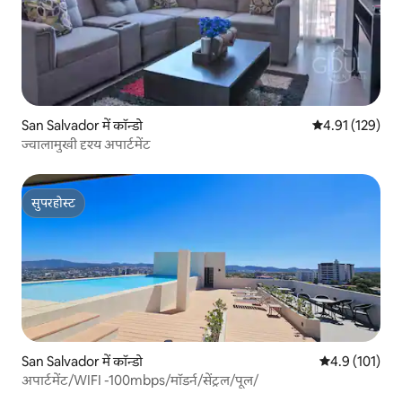
San Salvador में कॉन्डो
औसत रेटिंग 5 में स
4.91 (129)
ज्वालामुखी दृश्य अपार्टमेंट
सुपरहोस्ट
सुपरहोस्ट
San Salvador में कॉन्डो
औसत रेटिंग 5 में 
4.9 (101)
अपार्टमेंट/WIFI -100mbps/मॉडर्न/सेंट्रल/पूल/