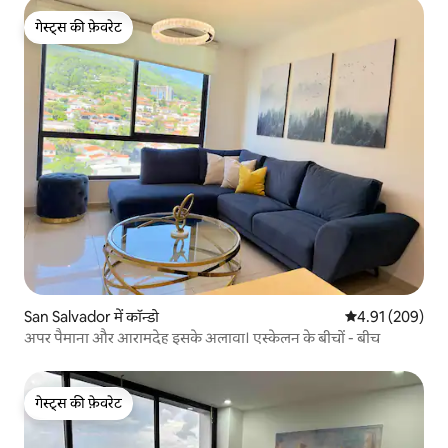
गेस्ट्स की फ़ेवरेट
गेस्ट्स की फ़ेवरेट
San Salvador में कॉन्डो
औसत रेटिंग 5 में स
4.91 (209)
अपर पैमाना और आरामदेह इसके अलावा। एस्केलन के बीचों - बीच
गेस्ट्स की फ़ेवरेट
गेस्ट्स की फ़ेवरेट