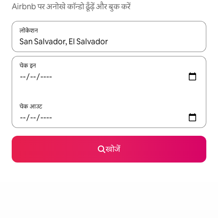
Airbnb पर अनोखे कॉन्डो ढूँढ़ें और बुक करें
लोकेशन
नतीजों के उपलब्ध होने पर, अप और डाउन 'ऐरो की' का इस्तेमाल करके नेविगेट करें
चेक इन
चेक आउट
खोजें