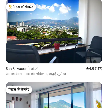
गेस्ट्स की फ़ेवरेट
गेस्ट्स का टॉप फ़ेवरेट
San Salvador में कॉन्डो
औसत रेटिंग 5 में
4.9 (117)
आपके आस - पास की लोकेशन, जादुई सूर्यास्त
गेस्ट्स की फ़ेवरेट
गेस्ट्स की फ़ेवरेट