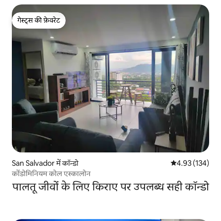
गेस्ट्स की फ़ेवरेट
गेस्ट्स की फ़ेवरेट
San Salvador में कॉन्डो
औसत रेटिंग 5 में स
4.93 (134)
कोंडोमिनियम कोल एस्कालोन
पालतू जीवों के लिए किराए पर उपलब्ध सही कॉन्डो