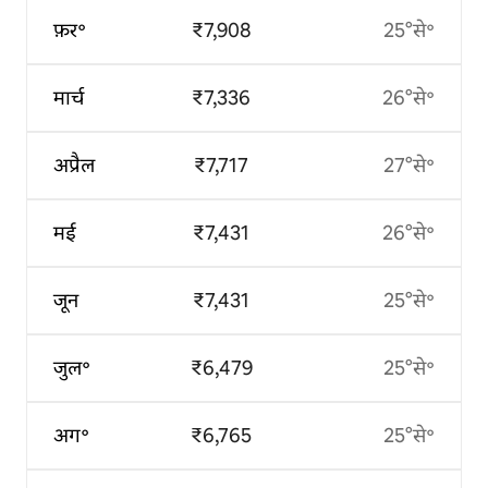
फ़र॰
₹7,908
25°से॰
मार्च
₹7,336
26°से॰
अप्रैल
₹7,717
27°से॰
मई
₹7,431
26°से॰
जून
₹7,431
25°से॰
जुल॰
₹6,479
25°से॰
अग॰
₹6,765
25°से॰