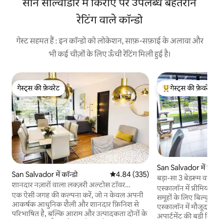
सान साल्वाडोर में किराए पर उपलब्ध बेहतरीन
रेटिंग वाले कॉन्डो
गेस्ट सहमत हैं : इन कॉन्डो को लोकेशन, साफ़-सफ़ाई के अलावा और
भी कई चीज़ों के लिए ऊँची रेटिंग मिली हुई है।
गेस्ट्स की फ़ेवरेट
गेस्ट्स की फ़ेवरेट
गेस्ट्स की फ़ेवरेट
गेस्ट्स का टॉप फ़ेवरेट
San Salvador में कॉन्
San Salvador में कॉन्डो
औसत रेटिंग 5 में से 4.84, 335 समीक्षाएँ
4.84 (335)
बड़ा-सा 3 बेडरूम वाला घ
शानदार नज़ारों वाला लक्ज़री अल्टोस टॉवर
वाईफ़ाई और शहर के नज
एस्कालॉन में प्रीमियम 3
अपार्टमेंट
एक ऐसी जगह की कल्पना करें, जो न केवल अपनी
समूहों के लिए बिल्कुल स
आकर्षक आधुनिक शैली और शानदार फ़िनिश से
एस्कालॉन में मौजूद इ
परिभाषित है, बल्कि आराम और उत्पादकता दोनों के
अपार्टमेंट की बड़ी निज