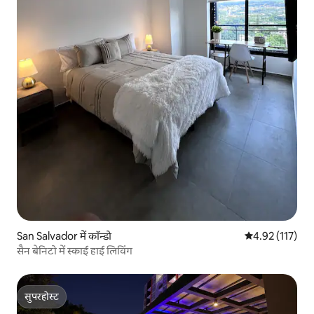
San Salvador में कॉन्डो
औसत रेटिंग 5 में स
4.92 (117)
सैन बेनिटो में स्काई हाई लिविंग
सुपरहोस्ट
सुपरहोस्ट