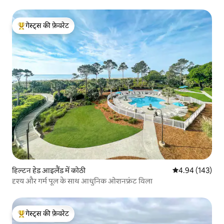
गेस्ट्स की फ़ेवरेट
गेस्ट्स का टॉप फ़ेवरेट
हिल्टन हेड आइलैंड में कोठी
औसत रेटिंग 5 में स
4.94 (143)
दृश्य और गर्म पूल के साथ आधुनिक ओशनफ्रंट विला
गेस्ट्स की फ़ेवरेट
गेस्ट्स का टॉप फ़ेवरेट