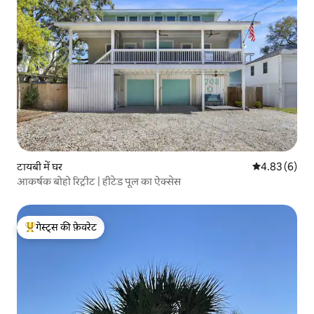
टायबी में घर
औसत रेटिंग 5 में
4.83 (6)
आकर्षक बोहो रिट्रीट | हीटेड पूल का ऐक्सेस
गेस्ट्स की फ़ेवरेट
गेस्ट्स का टॉप फ़ेवरेट