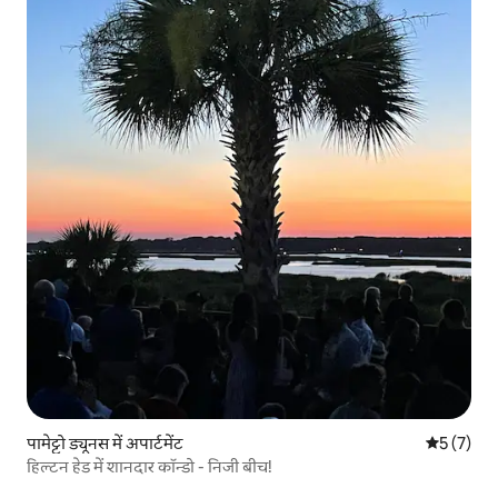
पामेट्टो ड्यूनस में अपार्टमेंट
औसत रेटिंग 5
5 (7)
हिल्टन हेड में शानदार कॉन्डो - निजी बीच!