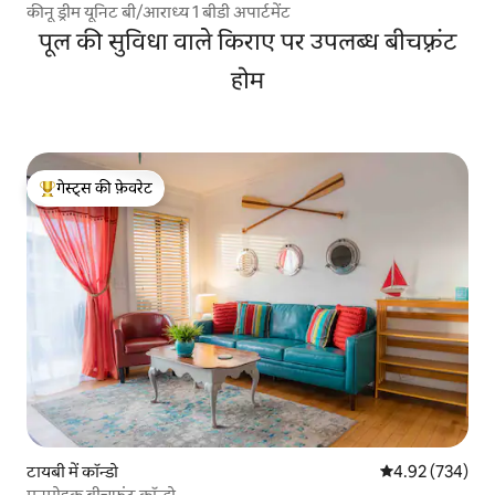
कीनू ड्रीम यूनिट बी/आराध्य 1 बीडी अपार्टमेंट
पूल की सुविधा वाले किराए पर उपलब्ध बीचफ़्रंट
होम
गेस्ट्स की फ़ेवरेट
गेस्ट्स का टॉप फ़ेवरेट
टायबी में कॉन्डो
औसत रेटिंग 5 में स
4.92 (734)
मनमोहक बीचफ़्रंट कॉन्डो