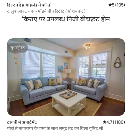
हिल्टन हेड आइलैंड में कॉन्डो
औसत रेटिंग 5 म
5 (105)
द लुकआउट - एक मॉडर्न बीच रिट्रीट (ओशनफ़्रंट)
किराए पर उपलब्ध निजी बीचफ़्रंट होम
सुपरहोस्ट
सुपरहोस्ट
टायबी में अपार्टमेंट
औसत रेटिंग 5 में स
4.71 (180)
पोर्च से महासागर के दृश्य के साथ समुद्र तट का विला यूनिट सी