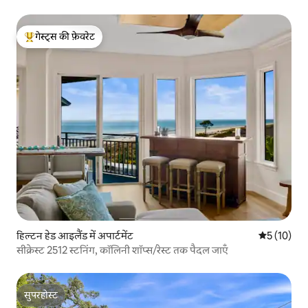
गेस्ट्स की फ़ेवरेट
गेस्ट्स का टॉप फ़ेवरेट
हिल्टन हेड आइलैंड में अपार्टमेंट
औसत रेटिंग 5 
5 (10)
सीक्रेस्ट 2512 स्टनिंग, कॉलिनी शॉप्स/रेस्ट तक पैदल जाएँ
सुपरहोस्ट
सुपरहोस्ट