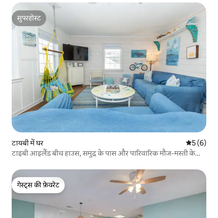
सुपरहोस्ट
सुपरहोस्ट
टायबी में घर
औसत रेटिंग 5
5 (6)
टाइबी आइलैंड बीच हाउस, समुद्र के पास और पारिवारिक मौज-मस्ती के
लिए
गेस्ट्स की फ़ेवरेट
गेस्ट्स की फ़ेवरेट