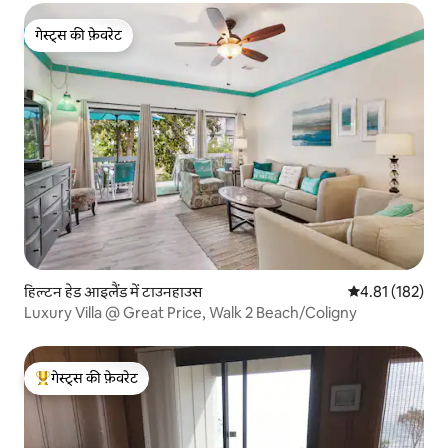
गेस्ट्स की फ़ेवरेट
गेस्ट्स की फ़ेवरेट
हिल्टन हेड आइलैंड में टाउनहाउस
औसत रेटिंग 5 में स
4.81 (182)
Luxury Villa @ Great Price, Walk 2 Beach/Coligny
गेस्ट्स की फ़ेवरेट
गेस्ट्स का टॉप फ़ेवरेट