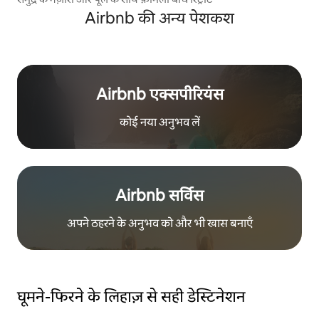
Airbnb की अन्य पेशकश
Airbnb एक्सपीरियंस
कोई नया अनुभव लें
Airbnb सर्विस
अपने ठहरने के अनुभव को और भी खास बनाएँ
घूमने-फिरने के लिहाज़ से सही डेस्टिनेशन