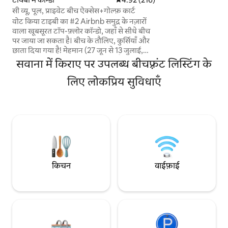
अच्छी तरह से सुसज्जित
सी व्यू, पूल, प्राइवेट बीच ऐक्सेस+गोल्फ़ कार्ट
डिशवॉशर और ओवन भी श
वोट किया टाइबी का #2 Airbnb समुद्र के नज़ारों
क्वीन-साइज़ बेड है और
वाला खूबसूरत टॉप-फ़्लोर कॉन्डो, जहाँ से सीधे बीच
कॉम्बो मौजूद है। केवल
पर जाया जा सकता है। बीच के तौलिए, कुर्सियाँ और
अनारक्षित है।
छाता दिया गया है! मेहमान (27 जून से 13 जुलाई,
2026 के बीच ठहरने को छोड़कर) आइलैंड पार्किंग
सवाना में किराए पर उपलब्ध बीचफ़्रंट लिस्टिंग के
पास के साथ हमारे गोल्फ़ कार्ट का मुफ़्त इस्तेमाल कर
सकते हैं। एक रात का किराया $200 से ज़्यादा है।
लिए लोकप्रिय सुविधाएँ
हमारे समुद्र तट में डॉल्फ़िन सहित मजबूत समुद्री
जीवन है। कुछ लोग कहते हैं कि यह निजी लगता है।
यह कॉम्प्लेक्स की कुछ लिफ़्ट इकाइयों में से एक है
और समुद्र तट के सबसे नज़दीक एक बिल्डिंग में है,
जिसमें 2 स्विमिंग पूल, किडी पूल, टेनिस/पिकलबॉल
और ग्रिल हैं।
किचन
वाईफ़ाई