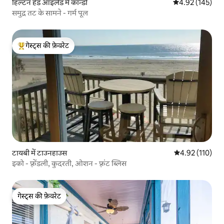
हिल्टन हेड आइलैंड में कॉन्डो
औसत रेटिंग 5 में स
4.92 (145)
समुद्र तट के सामने - गर्म पूल
गेस्ट्स की फ़ेवरेट
गेस्ट्स का टॉप फ़ेवरेट
टायबी में टाउनहाउस
औसत रेटिंग 5 में स
4.92 (110)
इको - फ़्रेंडली, कुदरती, ओशन - फ़्रंट ब्लिस
गेस्ट्स की फ़ेवरेट
गेस्ट्स की फ़ेवरेट