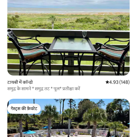
टायबी में कॉन्डो
औसत रेटिंग 5 में स
4.93 (148)
समुद्र के सामने * समुद्र तट * पूल* प्रतीक्षा करें
गेस्ट्स की फ़ेवरेट
गेस्ट्स की फ़ेवरेट