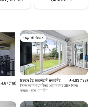
गेस्ट्स की फ़ेवरेट
गेस्ट्स की फ़ेवरेट
हिल्टन हेड आइलैंड में अपार्टमेंट
औसत रेटिंग 5 में से 4.83, 19
4.83 (198)
सत रेटिंग 5 में से 4.87, 118 समीक्षाएँ
4.87 (118)
जिम्स स्टनिंग डायरेक्ट ओशन फ्रंट 2BR विला
नज़ारा
·
बीच
·
पार्किंग