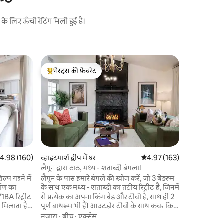
 लिए ऊँची रेटिंग मिली हुई है।
टायबी में क
गेस्ट्स की फ़ेवरेट
गेस्ट्स
निजी डॉक |
गेस्ट्स का टॉप फ़ेवरेट
गेस्ट्स का
सायरन और स
अपनी खुद क
के साथ टाइ
मज़ा लें। इस शानदार ठिकाने और प्रकृति-प्रेमियों के
स्वर्ग में खुद को लिप्
बीच
·
नज़ार
नज़ारों से
झूले वाले बेड प
के पेड़ों औ
त रेटिंग 5 में से 4.98, 160 समीक्षाएँ
4.98 (160)
व्हाइटमार्श द्वीप में घर
औसत रेटिंग 5 में से 4.97, 16
4.97 (163)
इस टाइबी आ
लैगून द्वारा ठाठ, मध्य - शताब्दी बंगला!
बेहद रोमां
्प गहने में
लैगून के पास हमारे बंगले की खोज करें, जो 3 बेडरूम
सिर्फ़ 25 म
्षण का
के साथ एक मध्य - शताब्दी का तटीय रिट्रीट है, जिनमें
1BA रिट्रीट
से प्रत्येक का अपना किंग बेड और टीवी है, साथ ही 2
मिलाता है!
पूर्ण बाथरूम भी हैं। आउटडोर टीवी के साथ कवर किए
साथ!) तेज़
गए डेक पर आराम करें या आँगन में सोलो स्टोव फ़ायर
नज़ारा
·
बीच
·
एक्सेस