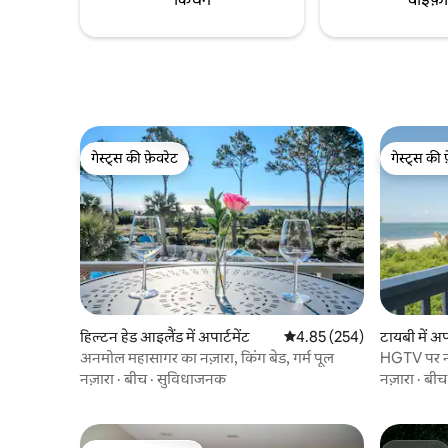
गेस्ट्स की फ़ेवरेट
गेस्ट्स की 
गेस्ट्स की फ़ेवरेट
गेस्ट्स की 
हिल्टन हेड आइलैंड में अपार्टमेंट
औसत रेटिंग 5 में से 4.85, 254
4.85 (254)
टायबी में अपा
अनमोल महासागर का नज़ारा, किंग बेड, गर्म पूल
HGTV पर नज
कॉन्डो!
नज़ारा
·
बीच
·
सुविधाजनक
नज़ारा
·
बीच