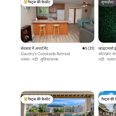
गेस्ट्स की फ़ेवरेट
सुपरहोस्ट
गेस्ट्स का टॉप फ़ेवरेट
सुपरहोस्ट
सेवन्नाह में अपार्टमेंट
औसत रेटिंग 5 में से 5, 3
5 (31)
व्हाइटमार्श द्
Gaudry's Creekside Retreat
वॉटरफ़्रंट
नज़ारा
·
नदी
·
सुविधाजनक
नदी
·
नज़ारा
गेस्ट्स की फ़ेवरेट
गेस्ट्स की 
गेस्ट्स का टॉप फ़ेवरेट
गेस्ट्स की 