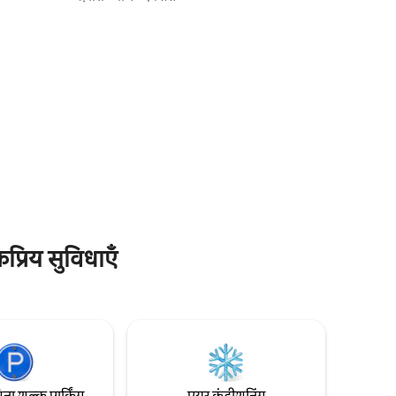
खाने - पीने
पिट के चारों ओर इकट्ठा हों। एक निजी लैगून डॉक में
किए गए किचन
शांति है और सुविधाओं में केबल टीवी, एक स्टॉक
ार्किंग पास
किया हुआ कॉफ़ी बार और किराने की दुकानों और
ावधानी से
रेस्तरां के करीब शामिल हैं। टाइबी आइलैंड बीच और
े केंद्र में
डाउनटाउन सवाना से बराबर दूरी पर। आपकी तटीय
SVR
जगह इंतज़ार कर रही है!
प्रिय सुविधाएँ
िना शुल्क पार्किंग
एयर कंडीशनिंग