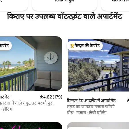
किराए पर उपलब्ध वॉटरफ़्रंट वाले अपार्टमेंट
फ़ेवरेट
गेस्ट्स की फ़ेवरेट
फ़ेवरेट
गेस्ट्स का टॉप फ़ेवरेट
 समीक्षाएँ
र्टमेंट
औसत रेटिंग 5 में से 4.82, 179 समीक्षाएँ
4.82 (179)
हिल्टन हेड आइलैंड में अपार्टमेंट
औ
़र आने वाले समुद्र तट पर मौजूद
समुद्र का शानदार नज़ारा कॉन्डो
·
हीटिंग
बीच
·
नज़ारा
·
लंबी बुकिंग