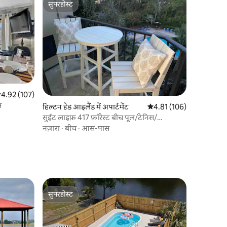
सुपरहोस्ट
सुपरहोस्ट
सत रेटिंग 5 में से 4.92, 107 समीक्षाएँ
4.92 (107)
स
हिल्टन हेड आइलैंड में अपार्टमेंट
औसत रेटिंग 5 में से 4.81, 10
4.81 (106)
सुईट लाइफ़ 417 फ़ॉरेस्ट बीच पूल/टेनिस/
पिकलबॉल
नज़ारा
·
बीच
·
आस-पास
सुपरहोस्ट
सुपरहोस्ट