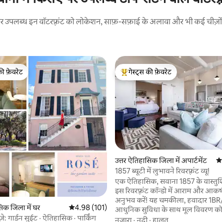
ए पर उपलब्ध इन वॉटरफ़्रंट को लोकेशन, साफ़-सफ़ाई के अलावा और भी कई चीज़ों के
की फ़ेवरेट
गेस्ट्स की फ़ेवरेट
टॉप फ़ेवरेट
गेस्ट्स का टॉप फ़ेवरेट
उत्तर ऐतिहासिक जिला में अपार्टमेंट
औस
1857 ब्यूटी में लुभावने रिवरफ़्रंट व्यू!
एक ऐतिहासिक, सवाना 1857 के वास्तुशिल
इस रिवरफ़्रंट कॉन्डो में आराम और आकर
अनुभव करें! यह चमकीला, हवादार 1BR/
सिक जिला में घर
औसत रेटिंग 5 में से 4.98, 101 समीक्षाएँ
4.98 (101)
आधुनिक सुविधा के साथ मूल विवरण को 
़े: गार्डन सुईट · ऐतिहासिक · पार्किंग
चार, विशाल लिविंग रूम (पुल - आउट के 
नज़ारा
·
नदी
·
हालत