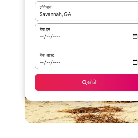
लोकेशन
नतीजों के उपलब्ध होने पर, अप और डाउन 'ऐरो की' का इस्तेमाल 
चेक इन
चेक आउट
खोजें