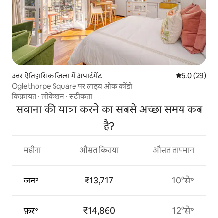
उत्तर ऐतिहासिक जिला में अपार्टमेंट
औसत रेटिंग 5 में
5.0 (29)
Oglethorpe Square पर लाइव ओक कोंडो
किफ़ायत
·
लोकेशन
·
सटीकता
सवाना की यात्रा करने का सबसे अच्छा समय कब
है?
महीना
औसत किराया
औसत तापमान
जन॰
₹13,717
10°से॰
फ़र॰
₹14,860
12°से॰