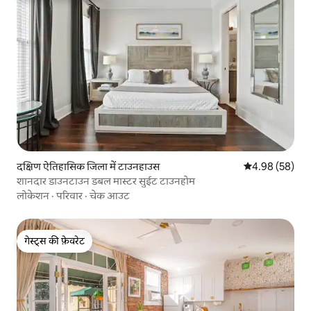
दक्षिण ऐतिहासिक जिला में टाउनहाउस
औसत रेटिंग 5 में 
4.98 (58)
शानदार डाउनटाउन डबल मास्टर सुईट टाउनहोम
लोकेशन
·
परिवार
·
चेक आउट
गेस्ट्स की फ़ेवरेट
गेस्ट्स की फ़ेवरेट