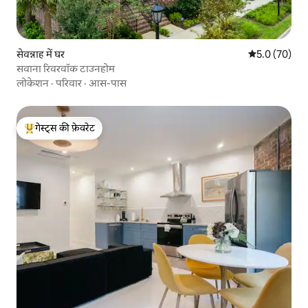
सेवन्नाह में घर
औसत रेटिंग 5 में
5.0 (70)
सवाना रिवरवॉक टाउनहोम
लोकेशन
·
परिवार
·
आस-पास
गेस्ट्स की फ़ेवरेट
गेस्ट्स का टॉप फ़ेवरेट