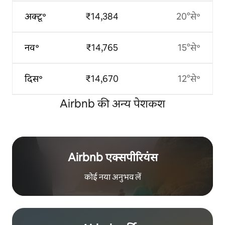
अक्टू॰
₹14,384
20°से॰
नव॰
₹14,765
15°से॰
दिस॰
₹14,670
12°से॰
Airbnb की अन्य पेशकश
Airbnb एक्सपीरियंस
कोई नया अनुभव लें