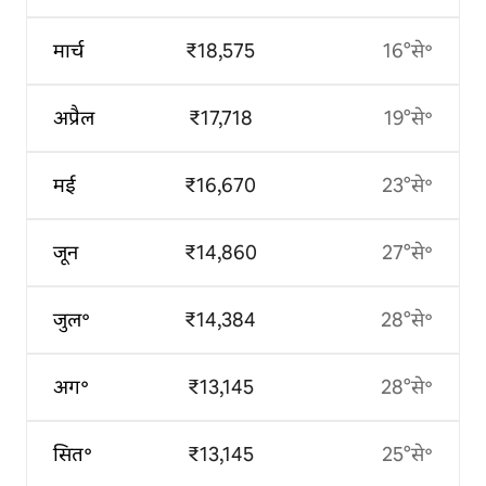
मार्च
₹18,575
16°से॰
अप्रैल
₹17,718
19°से॰
मई
₹16,670
23°से॰
जून
₹14,860
27°से॰
जुल॰
₹14,384
28°से॰
अग॰
₹13,145
28°से॰
सित॰
₹13,145
25°से॰