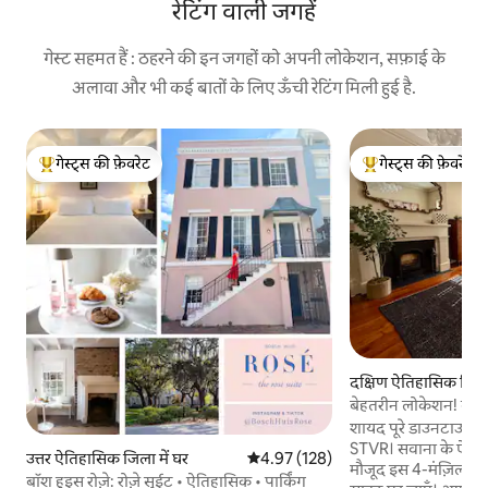
रेटिंग वाली जगहें
गेस्ट सहमत हैं : ठहरने की इन जगहों को अपनी लोकेशन, सफ़ाई के
अलावा और भी कई बातों के लिए ऊँची रेटिंग मिली हुई है.
गेस्ट्स की फ़ेवरेट
गेस्ट्स की फ़ेवरेट
गेस्ट्स का टॉप फ़ेवरेट
गेस्ट्स का टॉप फ़ेवरेट
दक्षिण ऐतिहासिक जिला 
बेहतरीन लोकेशन! बड़ा
शायद पूरे डाउनटाउन में 
STVR। सवाना के ऐतिहा
उत्तर ऐतिहासिक जिला में घर
औसत रेटिंग 5 में से 4.97, 128 समीक्षाएँ
4.97 (128)
मौजूद इस 4-मंज़िला ख
बॉश हुइस रोज़े: रोज़े सुईट • ऐतिहासिक • पार्किंग