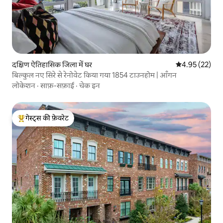
दक्षिण ऐतिहासिक जिला में घर
औसत रेटिंग 5 में 
4.95 (22)
बिल्कुल नए सिरे से रेनोवेट किया गया 1854 टाउनहोम | आँगन
लोकेशन
·
साफ़-सफ़ाई
·
चेक इन
गेस्ट्स की फ़ेवरेट
गेस्ट्स का टॉप फ़ेवरेट