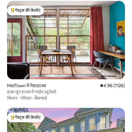
गेस्ट्स की फ़ेवरेट
गेस्ट्स का टॉप फ़ेवरेट
MidTown में गेस्टहाउस
औसत रेटिंग 5 में से
4.96 (1126)
हाफ़ मून हाउस में गार्डन स्टूडियो
किचन
·
परिवार
·
बैकयार्ड
गेस्ट्स की फ़ेवरेट
गेस्ट्स का टॉप फ़ेवरेट