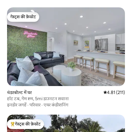
गेस्ट्स की फ़ेवरेट
गेस्ट्स की फ़ेवरेट
थंडरबोल्ट में घर
औसत रेटिंग 5 में स
4.81 (211)
हॉट टब, गेम रूम, 5mi डाउनटन सवाना
इनडोर जगहें
·
परिवार
·
एयर कंडीशनिंग
गेस्ट्स की फ़ेवरेट
गेस्ट्स का टॉप फ़ेवरेट