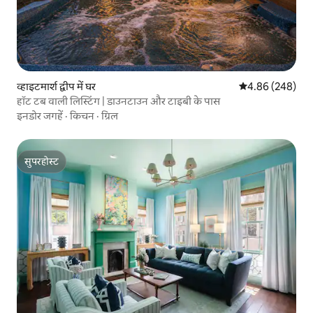
व्हाइटमार्श द्वीप में घर
औसत रेटिंग 5 में स
4.86 (248)
हॉट टब वाली लिस्टिंग | डाउनटाउन और टाइबी के पास
इनडोर जगहें
·
किचन
·
ग्रिल
सुपरहोस्ट
सुपरहोस्ट