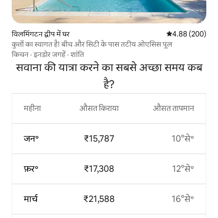
विलमिंगटन द्वीप में घर
औसत रेटिंग 5 में स
4.88 (200)
कुत्तों का स्वागत है! बीच और सिटी के पास तटीय ओएसिस पूल
किचन
·
इनडोर जगहें
·
शांति
सवाना की यात्रा करने का सबसे अच्छा समय कब
है?
महीना
औसत किराया
औसत तापमान
जन॰
₹15,787
10°से॰
फ़र॰
₹17,308
12°से॰
मार्च
₹21,588
16°से॰