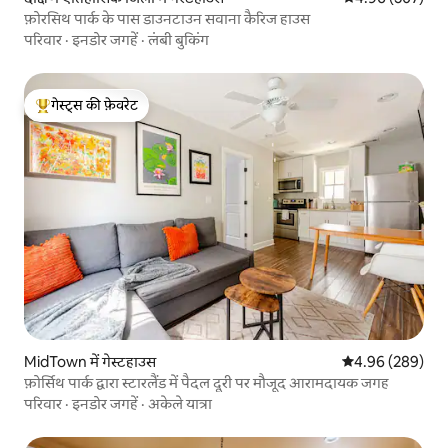
फ़ोरसिथ पार्क के पास डाउनटाउन सवाना कैरिज हाउस
परिवार
·
इनडोर जगहें
·
लंबी बुकिंग
गेस्ट्स की फ़ेवरेट
गेस्ट्स का टॉप फ़ेवरेट
MidTown में गेस्टहाउस
औसत रेटिंग 5 में स
4.96 (289)
फ़ोर्सिथ पार्क द्वारा स्टारलैंड में पैदल दूरी पर मौजूद आरामदायक जगह
परिवार
·
इनडोर जगहें
·
अकेले यात्रा