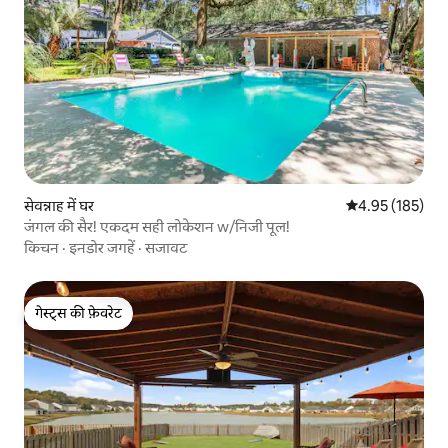
सेवन्नाह में घर
औसत रेटिंग 5 में स
4.95 (185)
जंगल की सैर! एकदम सही लोकेशन w/निजी पूल!
किचन
·
इनडोर जगहें
·
सजावट
गेस्ट्स की फ़ेवरेट
गेस्ट्स की फ़ेवरेट