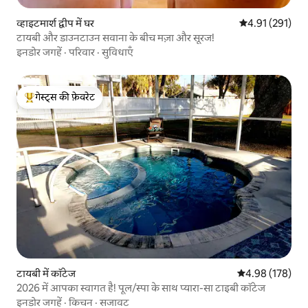
व्हाइटमार्श द्वीप में घर
औसत रेटिंग 5 में स
4.91 (291)
टायबी और डाउनटाउन सवाना के बीच मज़ा और सूरज!
इनडोर जगहें
·
परिवार
·
सुविधाएँ
गेस्ट्स की फ़ेवरेट
गेस्ट्स का टॉप फ़ेवरेट
टायबी में कॉटेज
औसत रेटिंग 5 में स
4.98 (178)
2026 में आपका स्वागत है! पूल/स्पा के साथ प्यारा-सा टाइबी कॉटेज
इनडोर जगहें
·
किचन
·
सजावट