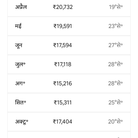
अप्रैल
₹20,732
19°से॰
मई
₹19,591
23°से॰
जून
₹17,594
27°से॰
जुल॰
₹17,118
28°से॰
अग॰
₹15,216
28°से॰
सित॰
₹15,311
25°से॰
अक्टू॰
₹17,404
20°से॰