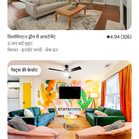
विलमिंगटन द्वीप में अपार्टमेंट
औसत रेटिंग 5 में स
4.94 (326)
द लव बर्ड सुइट
किचन
·
इनडोर जगहें
·
चेक इन
गेस्ट्स की फ़ेवरेट
गेस्ट्स की फ़ेवरेट