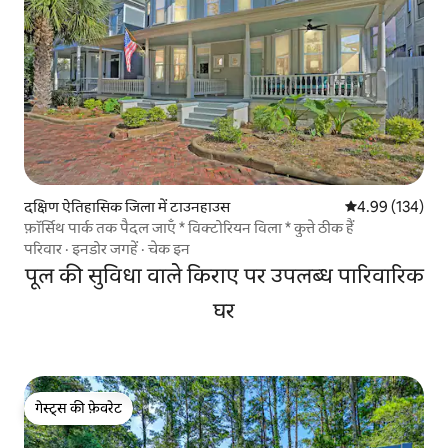
दक्षिण ऐतिहासिक जिला में टाउनहाउस
औसत रेटिंग 5 में स
4.99 (134)
फ़ॉर्सिथ पार्क तक पैदल जाएँ * विक्टोरियन विला * कुत्ते ठीक हैं
परिवार
·
इनडोर जगहें
·
चेक इन
पूल की सुविधा वाले किराए पर उपलब्ध पारिवारिक
घर
गेस्ट्स की फ़ेवरेट
गेस्ट्स की फ़ेवरेट