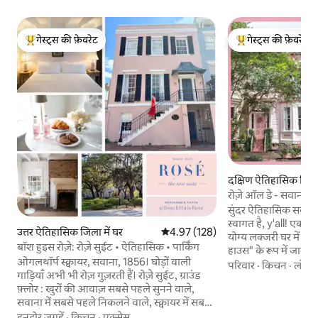
गेस्ट्स की फ़ेवरेट
गेस्ट्स की फ़ेवरेट
गेस्ट्स का टॉप फ़ेवरेट
गेस्ट्स का टॉप फ़ेवरेट
दक्षिण ऐतिहासिक जिला 
रोज़े ऑल डे - सवाना मे
सुंदर ऐतिहासिक सवाना म
स्वागत है, y'all! एक ग
उत्तर ऐतिहासिक जिला में घर
औसत रेटिंग 5 में से 4.97, 128 समीक्षाएँ
4.97 (128)
योग्य लक्जरी घर में आरा
बॉश हुइस रोज़े: रोज़े सुईट • ऐतिहासिक • पार्किंग
हाउस" के रूप में जाना ज
ओगलथॉर्प स्क्वायर, सवाना, 1856। घोड़ों वाली
गुलाबी 1885 विक्टोरिय
परिवार
·
किचन
·
लोके
गाड़ियाँ अभी भी रोज़ गुज़रती हैं। रोज़े सुईट, ग्राउंड
को एक खुशनुमा, आधुनि
फ़्लोर : खुरों की आवाज़ सबसे पहले सुनने वाले,
करता है। हमारे दो बेडरू
सवाना में सबसे पहले निकलने वाले, स्क्वायर में सबसे
कॉन्डो (जो छह लोगों तक
आगे बैठने वाले। कार छोड़ें : एक तरफ़ रिवर स्ट्रीट,
इनडोर जगहें
·
किचन
·
एक्सेस
तरह से पुनर्निर्मित और