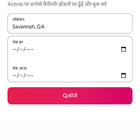
Airbnb पर अनोखे फ़ैमिली-फ़्रेंडली घर ढूँढ़ें और बुक करें
लोकेशन
नतीजों के उपलब्ध होने पर, अप और डाउन 'ऐरो की' का इस्तेमाल करके नेविगेट करें
चेक इन
चेक आउट
खोजें