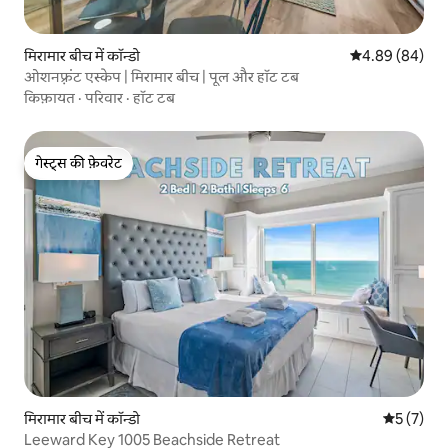
मिरामार बीच में कॉन्डो
औसत रेटिंग 5 में 
4.89 (84)
ओशनफ़्रंट एस्केप | मिरामार बीच | पूल और हॉट टब
किफ़ायत
·
परिवार
·
हॉट टब
गेस्ट्स की फ़ेवरेट
गेस्ट्स की फ़ेवरेट
मिरामार बीच में कॉन्डो
औसत रेटिंग 5
5 (7)
Leeward Key 1005 Beachside Retreat