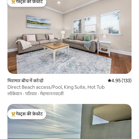
गेस्ट्स की फ़ेवरेट
गेस्ट्स का टॉप फ़ेवरेट
मिरामार बीच में कॉन्डो
औसत रेटिंग 5 में स
4.95 (133)
Direct Beach access/Pool, King Suite, Hot Tub
लोकेशन
·
परिवार
·
मेहमाननवाज़ी
गेस्ट्स की फ़ेवरेट
गेस्ट्स का टॉप फ़ेवरेट