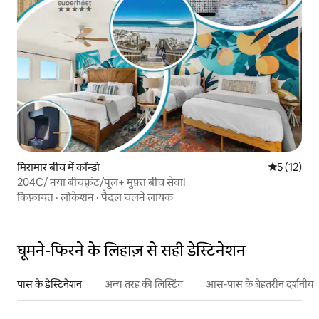
मिरामार बीच में कॉन्डो
औसत रेटिंग 5 
5 (12)
204C/ नया बीचफ़्रंट/पूल+ मुफ़्त बीच सेवा!
किफ़ायत
·
लोकेशन
·
पैदल चलने लायक
घूमने-फिरने के लिहाज़ से सही डेस्टिनेशन
पास के डेस्टिनेशन
अन्य तरह की लिस्टिंग
आस-पास के बेहतरीन दर्शनीय स