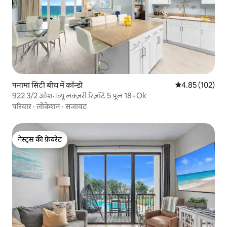
पनामा सिटी बीच में कॉन्डो
औसत रेटिंग 5 में स
4.85 (102)
922 3/2 ओशनव्यू लक्ज़री रिज़ॉर्ट 5 पूल 18+Ok
परिवार
·
लोकेशन
·
सजावट
गेस्ट्स की फ़ेवरेट
गेस्ट्स की फ़ेवरेट