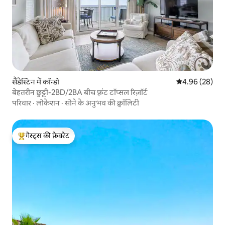
सैंडेस्टिन में कॉन्डो
औसत रेटिंग 5 में 
4.96 (28)
बेहतरीन छुट्टी-2BD/2BA बीच फ़्रंट टॉप्सल रिज़ॉर्ट
परिवार
·
लोकेशन
·
सोने के अनुभव की क्वॉलिटी
गेस्ट्स की फ़ेवरेट
गेस्ट्स का टॉप फ़ेवरेट