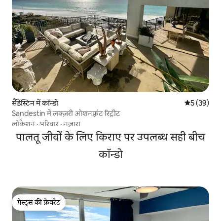
सैंडेस्टिन में कॉन्डो
औसत रेटिंग 5 
5 (39)
Sandestin में लक्ज़री ओशनफ़्रंट रिट्रीट
लोकेशन
·
परिवार
·
नज़ारा
पालतू जीवों के लिए किराए पर उपलब्ध सही बीच
कॉन्डो
गेस्ट्स की फ़ेवरेट
गेस्ट्स की फ़ेवरेट