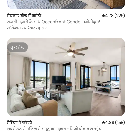
मिरामार बीच में कॉन्डो
औसत रेटिंग 5 में स
4.78 (226)
राजसी नज़ारों के साथ Oceanfront Condo! नवीनीकृत!
लोकेशन
·
परिवार
·
हालत
सुपरहोस्ट
सुपरहोस्ट
डेस्टिन में कॉन्डो
औसत रेटिंग 5 में स
4.88 (158)
सबसे ऊपरी मंज़िल से समुद्र का नज़ारा • निजी बीच तक पहुँच