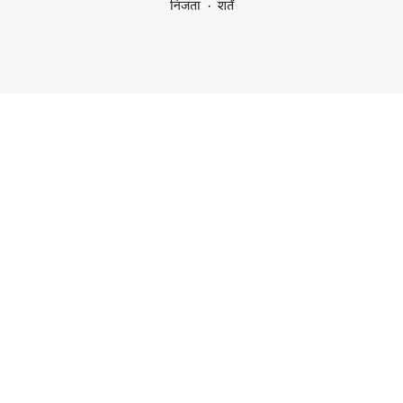
निजता
शर्तें