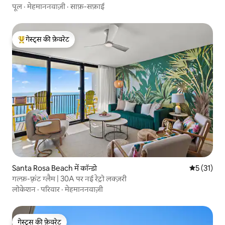
पूल
·
मेहमाननवाज़ी
·
साफ़-सफ़ाई
गेस्ट्स की फ़ेवरेट
गेस्ट्स का टॉप फ़ेवरेट
Santa Rosa Beach में कॉन्डो
औसत रेटिंग 5 
5 (31)
गल्फ़-फ़्रंट ग्लैम | 30A पर नई रेट्रो लक्ज़री
लोकेशन
·
परिवार
·
मेहमाननवाज़ी
गेस्ट्स की फ़ेवरेट