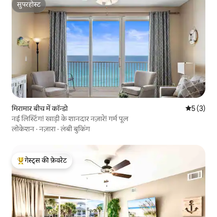
सुपरहोस्ट
सुपरहोस्ट
मिरामार बीच में कॉन्डो
औसत रेटिंग 5
5 (3)
नई लिस्टिंग! खाड़ी के शानदार नज़ारे! गर्म पूल
लोकेशन
·
नज़ारा
·
लंबी बुकिंग
गेस्ट्स की फ़ेवरेट
गेस्ट्स का टॉप फ़ेवरेट