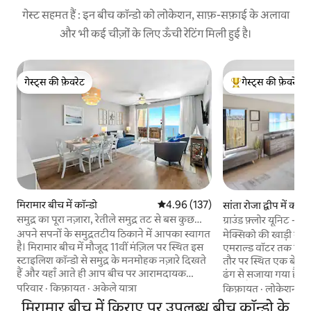
गेस्ट सहमत हैं : इन बीच कॉन्डो को लोकेशन, साफ़-सफ़ाई के अलावा
और भी कई चीज़ों के लिए ऊँची रेटिंग मिली हुई है।
गेस्ट्स की फ़ेवरेट
गेस्ट्स की फ़ेवरेट
गेस्ट्स की फ़ेवरेट
गेस्ट्स का टॉप फ़ेवरेट
मिरामार बीच में कॉन्डो
औसत रेटिंग 5 में से 4.96, 137 समीक्षाएँ
4.96 (137)
सांता रोजा द्वीप में कॉन्ड
समुद्र का पूरा नज़ारा, रेतीले समुद्र तट से बस कुछ
ग्राउंड फ़्लोर यूनिट - सम
कदम दूर, पूल / हॉट टब
अपने सपनों के समुद्रतटीय ठिकाने में आपका स्वागत
मेक्सिको की खाड़ी के श
है। मिरामार बीच में मौजूद 11वीं मंज़िल पर स्थित इस
एमराल्ड वॉटर तक निजी
स्टाइलिश कॉन्डो से समुद्र के मनमोहक नज़ारे दिखते
तौर पर स्थित एक बेडर
हैं और यहाँ आते ही आप बीच पर आरामदायक
ढंग से सजाया गया है। यह यूनिट ओकालोसा द्वीप पर
छुट्टियाँ बिता सकते हैं। बस कुछ ही कदम दूर सीधे
स्थित है, जो रेस्तरां और
परिवार
·
किफ़ायत
·
अकेले यात्रा
किफ़ायत
·
लोकेशन
·
ट
बीच तक जाने की सुविधा का मज़ा लें, साथ ही धूप
डेस्टिन से लगभग 6 मील
मिरामार बीच में किराए पर उपलब्ध बीच कॉन्डो के