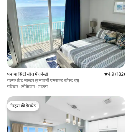
पनामा सिटी बीच में कॉन्डो
औसत रेटिंग 5 में 
4.9 (182)
गल्फ फ्रंट मास्टर लुभावनी एमराल्ड कोस्ट व्यू!
परिवार
·
लोकेशन
·
नाश्ता
गेस्ट्स की फ़ेवरेट
गेस्ट्स की फ़ेवरेट