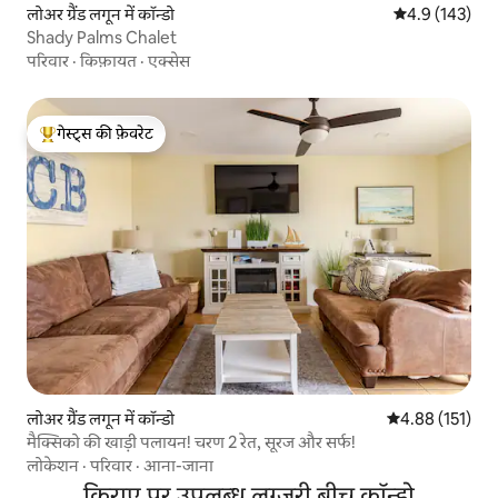
लोअर ग्रैंड लगून में कॉन्डो
औसत रेटिंग 5 में 
4.9 (143)
Shady Palms Chalet
परिवार
·
किफ़ायत
·
एक्सेस
गेस्ट्स की फ़ेवरेट
गेस्ट्स का टॉप फ़ेवरेट
लोअर ग्रैंड लगून में कॉन्डो
औसत रेटिंग 5 में स
4.88 (151)
मैक्सिको की खाड़ी पलायन! चरण 2 रेत, सूरज और सर्फ!
लोकेशन
·
परिवार
·
आना-जाना
किराए पर उपलब्ध लग्ज़री बीच कॉन्डो