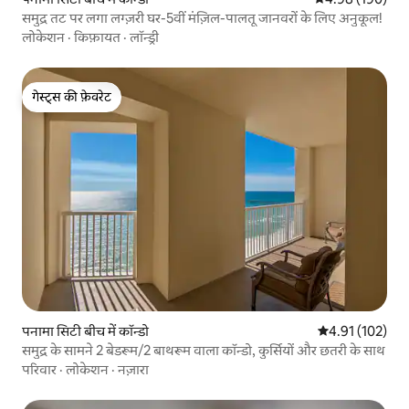
समुद्र तट पर लगा लग्ज़री घर-5वीं मंज़िल-पालतू जानवरों के लिए अनुकूल!
लोकेशन
·
किफ़ायत
·
लॉन्ड्री
गेस्ट्स की फ़ेवरेट
गेस्ट्स की फ़ेवरेट
पनामा सिटी बीच में कॉन्डो
औसत रेटिंग 5 में स
4.91 (102)
समुद्र के सामने 2 बेडरूम/2 बाथरूम वाला कॉन्डो, कुर्सियों और छतरी के साथ
परिवार
·
लोकेशन
·
नज़ारा