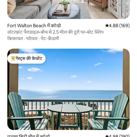
Fort Walton Beach में कॉन्डो
औसत रेटिंग 5 में स
4.88 (169)
वॉटरफ़्रंट पैराडाइज़•बीच से 2.5 मील की दूरी पर•बोट स्लिप
किफ़ायत
·
परिवार
·
पेट-फ्रेंडली
गेस्ट्स की फ़ेवरेट
गेस्ट्स का टॉप फ़ेवरेट
पनामा सिटी बीच में कॉन्डो
औसत रेटिंग 5 में स
4.98 (190)