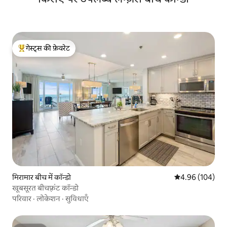
गेस्ट्स की फ़ेवरेट
गेस्ट्स का टॉप फ़ेवरेट
मिरामार बीच में कॉन्डो
औसत रेटिंग 5 में स
4.96 (104)
खूबसूरत बीचफ़्रंट कॉन्डो
परिवार
·
लोकेशन
·
सुविधाएँ