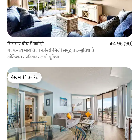
मिरामार बीच में कॉन्डो
औसत रेटिंग 5 में 
4.96 (90)
गल्फ-व्यू माराविला कॉन्डो•निजी समुद्र तट•सुविधाएँ
लोकेशन
·
परिवार
·
लंबी बुकिंग
गेस्ट्स की फ़ेवरेट
गेस्ट्स की फ़ेवरेट