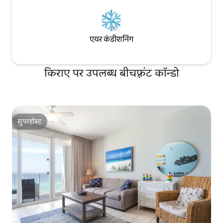
एयर कंडीशनिंग
किराए पर उपलब्ध बीचफ़्रंट कॉन्डो
सुपरहोस्ट
सुपरहोस्ट