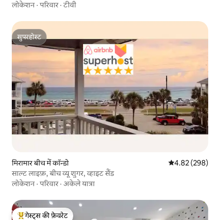
लोकेशन
·
परिवार
·
टीवी
सुपरहोस्ट
सुपरहोस्ट
मिरामार बीच में कॉन्डो
औसत रेटिंग 5 में स
4.82 (298)
साल्ट लाइफ़, बीच व्यू शुगर, व्हाइट सैंड
लोकेशन
·
परिवार
·
अकेले यात्रा
गेस्ट्स की फ़ेवरेट