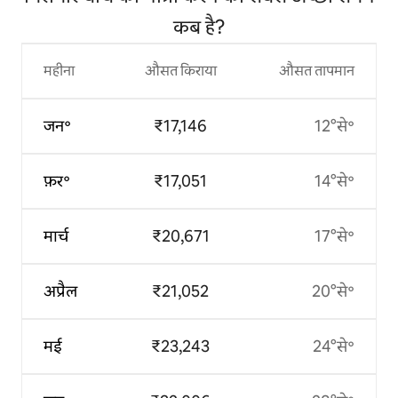
कब है?
महीना
औसत किराया
औसत तापमान
जन॰
₹17,146
12°से॰
फ़र॰
₹17,051
14°से॰
मार्च
₹20,671
17°से॰
अप्रैल
₹21,052
20°से॰
मई
₹23,243
24°से॰