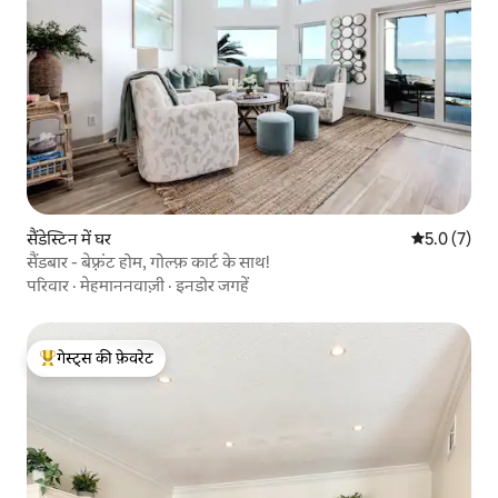
सैंडेस्टिन में घर
औसत रेटिंग 5 म
5.0 (7)
सैंडबार - बेफ़्रंट होम, गोल्फ़ कार्ट के साथ!
परिवार
·
मेहमाननवाज़ी
·
इनडोर जगहें
गेस्ट्स की फ़ेवरेट
गेस्ट्स का टॉप फ़ेवरेट