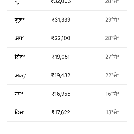
जून
₹32,006
28°से॰
जुल॰
₹31,339
29°से॰
अग॰
₹22,100
28°से॰
सित॰
₹19,051
27°से॰
अक्टू॰
₹19,432
22°से॰
नव॰
₹16,956
16°से॰
दिस॰
₹17,622
13°से॰