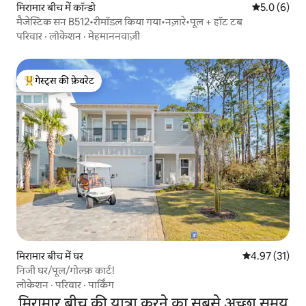
मिरामार बीच में कॉन्डो
औसत रेटिंग 5 म
5.0 (6)
मैजेस्टिक सन B512•रीमॉडल किया गया•नज़ारे•पूल + हॉट टब
परिवार
·
लोकेशन
·
मेहमाननवाज़ी
गेस्ट्स की फ़ेवरेट
गेस्ट्स का टॉप फ़ेवरेट
मिरामार बीच में घर
औसत रेटिंग 5 में 
4.97 (31)
निजी घर/पूल/गोल्फ़ कार्ट!
लोकेशन
·
परिवार
·
पार्किंग
मिरामार बीच की यात्रा करने का सबसे अच्छा समय