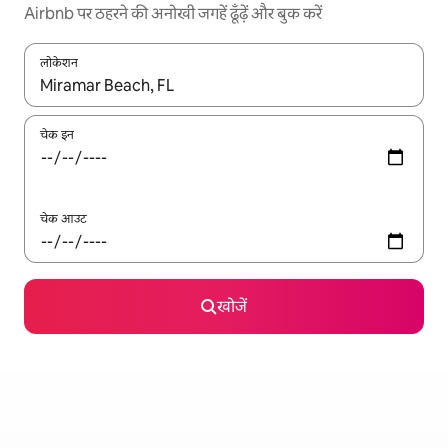
Airbnb पर ठहरने की अनोखी जगहें ढूँढ़ें और बुक करें
लोकेशन
नतीजों के उपलब्ध होने पर, अप और डाउन 'ऐरो की' का इस्तेमाल करके नेविगेट करें
चेक इन
चेक आउट
खोजें