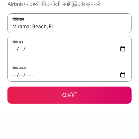
Airbnb पर ठहरने की अनोखी जगहें ढूँढ़ें और बुक करें
लोकेशन
नतीजों के उपलब्ध होने पर, अप और डाउन 'ऐरो की' का इस्तेमाल करके नेविगेट करें
चेक इन
चेक आउट
खोजें