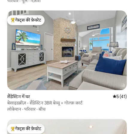
परिवार
·
पूल
·
नज़ारा
गेस्ट्स की फ़ेवरेट
गेस्ट्स का टॉप फ़ेवरेट
सैंडेस्टिन में घर
औसत रेटिंग 5 
5 (41)
बेसाइडब्रीज़ - सैंडेस्टिन 3BR बेव्यू + गोल्फ़ कार्ट
लोकेशन
·
परिवार
·
बीच
गेस्ट्स की फ़ेवरेट
गेस्ट्स का टॉप फ़ेवरेट