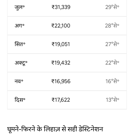
जुल॰
₹31,339
29°से॰
अग॰
₹22,100
28°से॰
सित॰
₹19,051
27°से॰
अक्टू॰
₹19,432
22°से॰
नव॰
₹16,956
16°से॰
दिस॰
₹17,622
13°से॰
घूमने-फिरने के लिहाज़ से सही डेस्टिनेशन