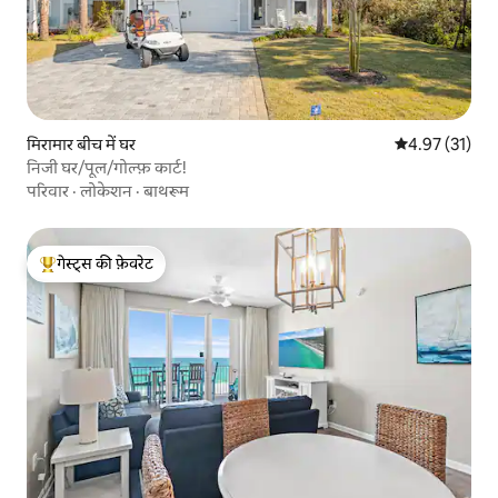
मिरामार बीच में घर
औसत रेटिंग 5 में 
4.97 (31)
निजी घर/पूल/गोल्फ़ कार्ट!
परिवार
·
लोकेशन
·
बाथरूम
गेस्ट्स की फ़ेवरेट
गेस्ट्स का टॉप फ़ेवरेट