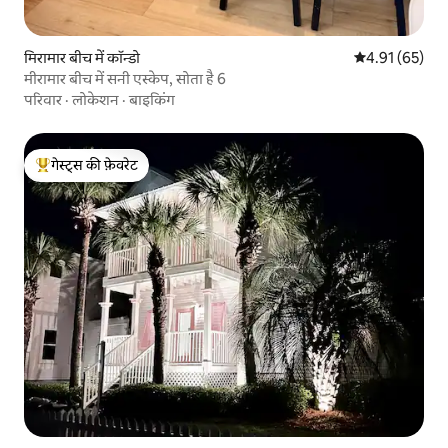
मिरामार बीच में कॉन्डो
औसत रेटिंग 5 में 
4.91 (65)
मीरामार बीच में सनी एस्केप, सोता है 6
परिवार
·
लोकेशन
·
बाइकिंग
गेस्ट्स की फ़ेवरेट
गेस्ट्स का टॉप फ़ेवरेट