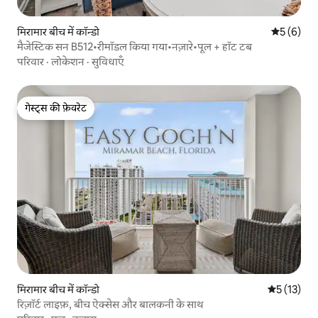
मिरामार बीच में कॉन्डो
औसत रेटिंग 5
5 (6)
मैजेस्टिक सन B512•रीमॉडल किया गया•नज़ारे•पूल + हॉट टब
परिवार
·
लोकेशन
·
सुविधाएँ
गेस्ट्स की फ़ेवरेट
गेस्ट्स की फ़ेवरेट
मिरामार बीच में कॉन्डो
औसत रेटिंग 5 
5 (13)
रिज़ॉर्ट लाइफ़, बीच ऐक्सेस और बालकनी के साथ