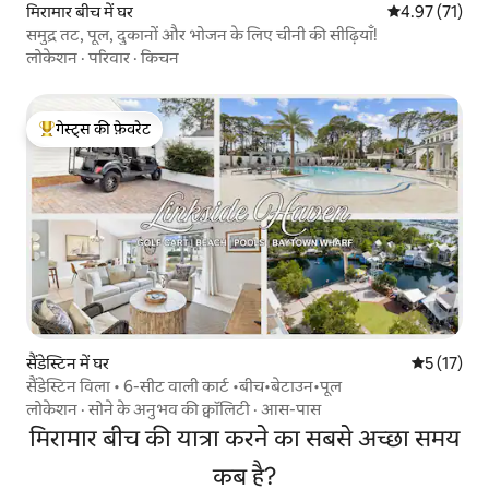
मिरामार बीच में घर
औसत रेटिंग 5 में 
4.97 (71)
समुद्र तट, पूल, दुकानों और भोजन के लिए चीनी की सीढ़ियाँ!
लोकेशन
·
परिवार
·
किचन
गेस्ट्स की फ़ेवरेट
गेस्ट्स का टॉप फ़ेवरेट
सैंडेस्टिन में घर
औसत रेटिंग 5 
5 (17)
सैंडेस्टिन विला • 6-सीट वाली कार्ट •बीच•बेटाउन•पूल
लोकेशन
·
सोने के अनुभव की क्वॉलिटी
·
आस-पास
मिरामार बीच की यात्रा करने का सबसे अच्छा समय
कब है?