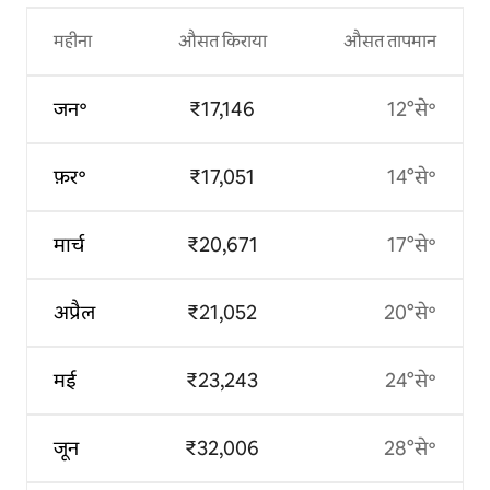
महीना
औसत किराया
औसत तापमान
जन॰
₹17,146
12°से॰
फ़र॰
₹17,051
14°से॰
मार्च
₹20,671
17°से॰
अप्रैल
₹21,052
20°से॰
मई
₹23,243
24°से॰
जून
₹32,006
28°से॰