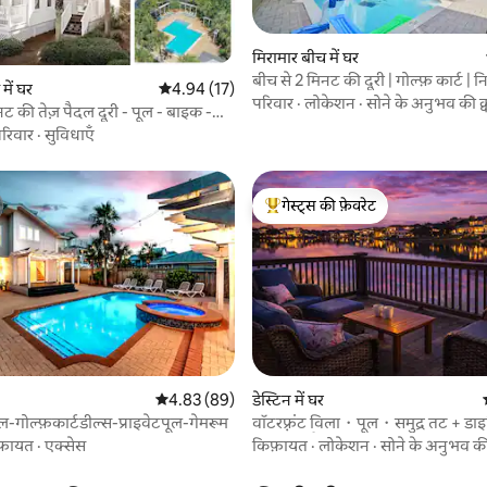
मिरामार बीच में घर
बीच से 2 मिनट की दूरी | गोल्फ़ कार्ट | न
 समीक्षाएँ
में घर
औसत रेटिंग 5 में से 4.94, 17 समीक्षाएँ
4.94 (17)
पूल
परिवार
·
लोकेशन
·
सोने के अनुभव की क
नट की तेज़ पैदल दूरी - पूल - बाइक -
रिवार
·
सुविधाएँ
गेस्ट्स की फ़ेवरेट
गेस्ट्स का टॉप फ़ेवरेट
 समीक्षाएँ
औसत रेटिंग 5 में से 4.83, 89 समीक्षाएँ
4.83 (89)
डेस्टिन में घर
गोल्फ़कार्टडील्स-प्राइवेटपूल-गेमरूम
वॉटरफ़्रंट विला・पूल・समुद्र तट + डाइन
मिनट की पैदल दूरी
फ़ायत
·
एक्सेस
किफ़ायत
·
लोकेशन
·
सोने के अनुभव की