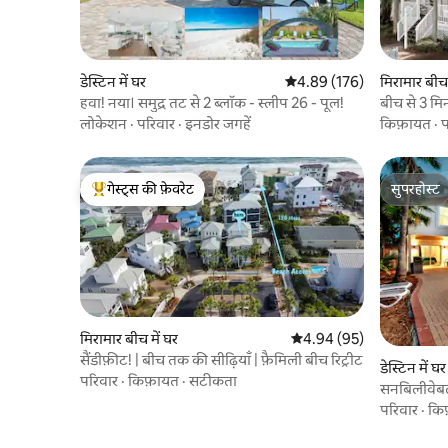
डेस्टिन में घर
औसत रेटिंग 5 में से 4.89, 176
4.89 (176)
मिरामार बीच 
हवा! नया। समुद्र तट से 2 ब्लॉक - स्लीप 26 - पूल!
बीच से 3 मि
ग्रिल
लोकेशन
·
परिवार
·
इनडोर जगहें
किफ़ायत
·
प
गेस्ट्स की फ़ेवरेट
सुपरहोस्ट
गेस्ट्स का टॉप फ़ेवरेट
सुपरहोस्ट
मिरामार बीच में घर
औसत रेटिंग 5 में से 4.94, 95
4.94 (95)
सैंडीफ़ीट! | बीच तक की सीढ़ियाँ | फ़ैमिली बीच रिट्रीट
डेस्टिन में घर
परिवार
·
किफ़ायत
·
सटीकता
सनबिलीवेबल-
परिवार
·
कि