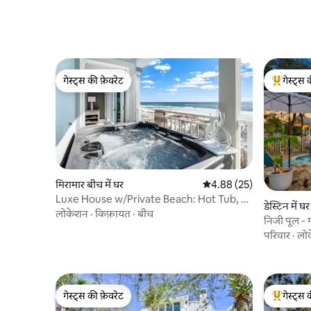
गेस्ट्स की फ़ेवरेट
गेस्ट्स 
गेस्ट्स की फ़ेवरेट
गेस्ट्स का 
मिरामार बीच में घर
औसत रेटिंग 5 में से 4.88, 25
4.88 (25)
Luxe House w/Private Beach: Hot Tub, 5
डेस्टिन में घर
King Suites
लोकेशन
·
किफ़ायत
·
बीच
निजी पूल - 
गया
परिवार
·
लो
गेस्ट्स की फ़ेवरेट
गेस्ट्स 
गेस्ट्स की फ़ेवरेट
गेस्ट्स का 