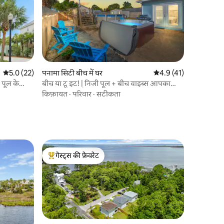
औसत रेटिंग 5 में से 5.0, 22 समीक्षाएँ
5.0 (22)
पनामा सिटी बीच में घर
औसत रेटिंग 5 में से 4.9, 4
4.9 (41)
 पूल के
बीच या टू इट! | निजी पूल + बीच वाइब्स आपका
इंतज़ार कर रहे हैं
किफ़ायत
·
परिवार
·
सटीकता
गेस्ट्स की फ़ेवरेट
गेस्ट्स का टॉप फ़ेवरेट