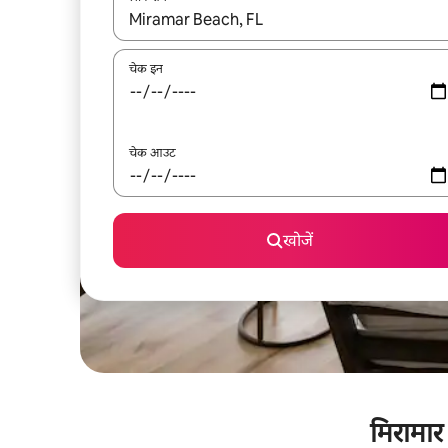
नतीजों के उपलब्ध होने पर, अप और डाउन 'ऐरो की' का इस्तेमाल 
चेक इन
चेक आउट
खोजें
मिरामार