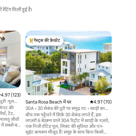
ेटिंग मिली हुई है।
मिरामार बीच
गेस्ट्स की फ़ेवरेट
गेस्ट्स की
जेट स्की ए
गेस्ट्स का टॉप फ़ेवरेट
गेस्ट्स की
780 ऑन द बे 780 ऑन द बे में ऐमरल्
बेहतरीन अनुभव लें। हमारी प्र
बीचों-बीच बे
लिए किराए पर उप
चॉक्टावाची
परिवार
·
लो
सुकूनदेह ज
दोनों के लिए बिल्कु
मशहूर सफ़ेद 
सत रेटिंग 5 में से 4.97, 123 समीक्षाएँ
4.97 (123)
ड्राइव या 1
दूरी ·पूल
Santa Rosa Beach में घर
औसत रेटिंग 5 में से 4.97, 7
4.97 (70)
मौजूद है, 
 मिनट की
से पहुँच सक
30A • 30 सेकंड की दूरी पर समुद्र तट • खाड़ी का
याँ, टेंट,
सकते हैं।
नज़ारा • 16 लोगों के सोने की जगह • लिफ़्ट
बीच तक पहुँचने में सिर्फ़ 30 सेकंड लगते हैं, इस
ालतू जीवों
लग्ज़री 6 बेडरूम वाले 30A रिट्रीट में खाड़ी के नज़ारे,
में सबसे बड़े
एक निजी हीटेड पूल, लिफ़्ट की सुविधा और एन-
ज-मस्ती और
सुईट बाथरूम मौजूद हैं। समूह के साथ बिना किसी