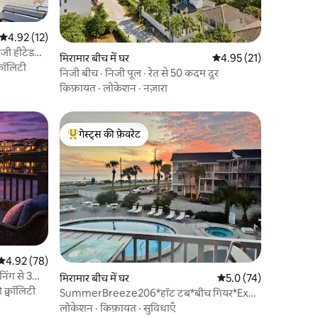
औसत रेटिंग 5 में से 4.92, 12 समीक्षाएँ
4.92 (12)
िजी हीटेड
मिरामार बीच में घर
औसत रेटिंग 5 में से 4.95, 2
4.95 (21)
्वॉलिटी
निजी बीच · निजी पूल · रेत से 50 कदम दूर
किफ़ायत
·
लोकेशन
·
नज़ारा
गेस्ट्स की फ़ेवरेट
गेस्ट्स का टॉप फ़ेवरेट
औसत रेटिंग 5 में से 4.92, 78 समीक्षाएँ
4.92 (78)
िंग से 3
मिरामार बीच में घर
औसत रेटिंग 5 में से 5.0, 7
5.0 (74)
 क्वॉलिटी
SummerBreeze206*हॉट टब*बीच गियर*Exec
सुविधाएँ
लोकेशन
·
किफ़ायत
·
सुविधाएँ