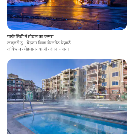
पार्क सिटी में होटल का कमरा
लक्ज़री टू - बेडरूम विला वेस्टगेट रिज़ॉर्ट
लोकेशन
·
मेहमाननवाज़ी
·
आना-जाना