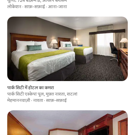
यूनिट 724 बेडरूम B, आयरन ब्लॉसम
लोकेशन
·
साफ़-सफ़ाई
·
आना-जाना
पार्क सिटी में होटल का कमरा
पार्क सिटी एस्केप! पूल, मुफ़्त नाश्ता, शटल!
मेहमाननवाज़ी
·
नाश्ता
·
साफ़-सफ़ाई