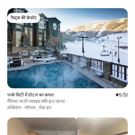
गेस्ट्स की फ़ेवरेट
गेस्ट्स की फ़ेवरेट
पार्क सिटी में होटल का कमरा
औसत रेटिंग 5
5 (5)
मैरियट माउंटेनसाइड स्की इन/आउट
लोकेशन
·
परिवार
·
चेक इन