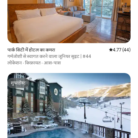
पार्क सिटी में होटल का कमरा
औसत रेटिंग 5 में 
4.77 (44)
गर्मजोशी से स्वागत करने वाला जूनियर सुइट | #44
लोकेशन
·
किफ़ायत
·
आस-पास
सुपरहोस्ट
सुपरहोस्ट