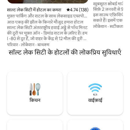
उपलब्ध है
खूबसूरत स्नोबर्ड माउंटेन
सिर्फ़ 2 जनवरी से 9 
साल्ट लेक सिटी में होटल का कमरा
औसत रेटिंग 5 में से 4.74, 138 समीक्षाएँ
4.74 (138)
इस साउथ एफ़िशिएंसी B
मुफ़्त पार्किंग और शटल के साथ लेकसाइड एयरपोर्ट
सकते हैं। इसमें एक क्वीन
होटल
आठ एकड़ की झील के किनारे मौजूद हमारा होटल
पूरी तरह सुसज्जित रसो
लोकेशन
·
सटीकता
·
ल
साल्ट लेक सिटी अंतरराष्ट्रीय हवाई अड्डे से पाँच मिनट
बाथरूम है। यह 10वीं मंज
की दूरी पर मुफ़्त ऑन - डिमांड शटल के ज़रिए है। हम
ओर मुँह वाली बालकनी 
I -80 से दूर हैं, जो शहर के केंद्र से 12 मील की दूरी पर
हैं। सुविधाओं में शामिल हैं : आउटडोर हीटेड स्विमिंग
है और ग्रेट साल्ट लेक स्टेट पार्क है। एक गर्मजोशी
परिवार
·
लोकेशन
·
बाथरूम
पूल, वयस्कों के लिए इ
भरी डबलट्री वेलकम कुकी, ऑन - साइट रेस्टोरेंट
सॉल्ट लेक सिटी के होटलों की लोकप्रिय सुविधाएँ
सेंटर, सिक्के से चलने व
और हमारे 24 घंटे चालू रहने वाले फ़िटनेस सेंटर,
इंटरनेट। कुल 445 वर्ग 
इनडोर पूल और लेकसाइड पथ तक पहुँच के साथ घर
जैसा महसूस करें। आप एक या दो बेड वाले कमरे में
ऐसी जगहें हो सकते हैं, जो एक समर्पित वर्क स्टेशन
और मुफ़्त वाई - फ़ाई के साथ पूरी हो सकती हैं।
किचन
वाईफ़ाई