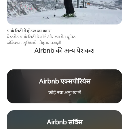
पार्क सिटी में होटल का कमरा
वेस्टगेट पार्क सिटी रिज़ॉर्ट और स्पा मेन यूनिट
लोकेशन
·
सुविधाएँ
·
मेहमाननवाज़ी
Airbnb की अन्य पेशकश
Airbnb एक्सपीरियंस
कोई नया अनुभव लें
Airbnb सर्विस