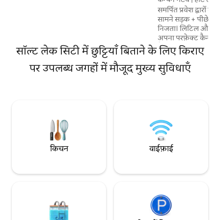
समर्पित प्रवेश द्वारों
सामने सड़क + पीछे घा
निजता। लिटिल और बिग
अपना परफ़ेक्ट कैन्यन ब
वैली के मनमोहक नज़ारो
सॉल्ट लेक सिटी में छुट्टियाँ बिताने के लिए किराए
डुबकी लगाएँ, ठंडे पानी मे
पर उपलब्ध जगहों में मौजूद मुख्य सुविधाएँ
योग का आनंद लें। पवित्
या एडवेंचर के लिए आद
(2/4/6-8 घंटे) उपलब्
पाने के लिए पूछताछ करें
तरह सुसज्जित रसोई, सेल
रीसेट यहाँ से शुरू होता ह
किचन
वाईफ़ाई