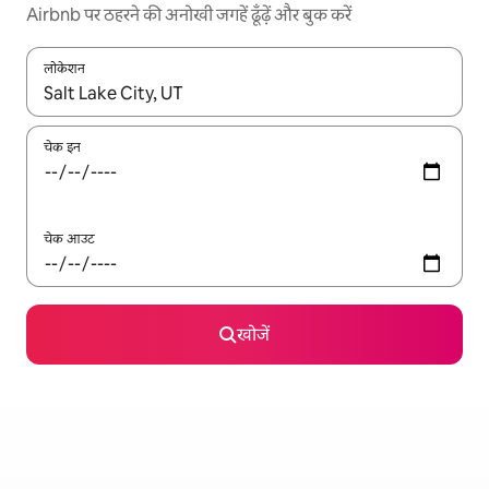
Airbnb पर ठहरने की अनोखी जगहें ढूँढ़ें और बुक करें
लोकेशन
नतीजों के उपलब्ध होने पर, अप और डाउन 'ऐरो की' का इस्तेमाल करके नेविगेट करें
चेक इन
चेक आउट
खोजें