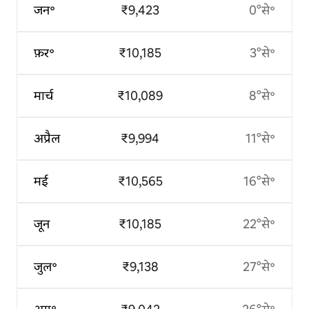
जन॰
₹9,423
0°से॰
फ़र॰
₹10,185
3°से॰
मार्च
₹10,089
8°से॰
अप्रैल
₹9,994
11°से॰
मई
₹10,565
16°से॰
जून
₹10,185
22°से॰
जुल॰
₹9,138
27°से॰