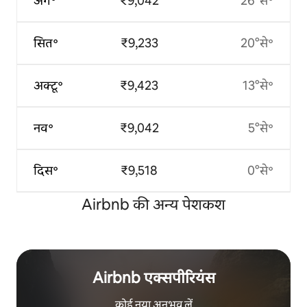
अग॰
₹9,042
26°से॰
सित॰
₹9,233
20°से॰
अक्टू॰
₹9,423
13°से॰
नव॰
₹9,042
5°से॰
दिस॰
₹9,518
0°से॰
Airbnb की अन्य पेशकश
Airbnb एक्सपीरियंस
कोई नया अनुभव लें