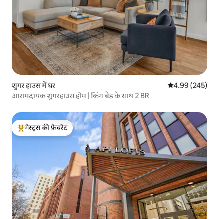
शुगर हाउस में घर
औसत रेटिंग 5 में स
4.99 (245)
आरामदायक शुगरहाउस होम | किंग बेड के साथ 2 BR
गेस्ट्स की फ़ेवरेट
गेस्ट्स का टॉप फ़ेवरेट