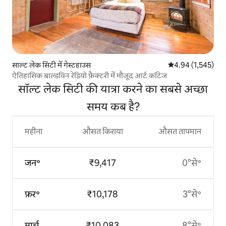
साल्ट लेक सिटी में गेस्टहाउस
औसत रेटिंग 5 में से 
4.94 (1,545)
ऐतिहासिक बाल्डविन रेडियो फ़ैक्टरी में मौजूद आर्ट कॉटेज
सॉल्ट लेक सिटी की यात्रा करने का सबसे अच्छा
समय कब है?
महीना
औसत किराया
औसत तापमान
जन॰
₹9,417
0°से॰
फ़र॰
₹10,178
3°से॰
मार्च
₹10,083
8°से॰