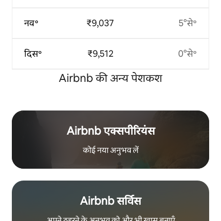
नव॰
₹9,037
5°से॰
दिस॰
₹9,512
0°से॰
Airbnb की अन्य पेशकश
Airbnb एक्सपीरियंस
कोई नया अनुभव लें
Airbnb सर्विस
अपने ठहरने के अनुभव को और भी खास बनाएँ