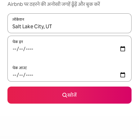
Airbnb पर ठहरने की अनोखी जगहें ढूँढ़ें और बुक करें
लोकेशन
नतीजों के उपलब्ध होने पर, अप और डाउन 'ऐरो की' का इस्तेमाल करके नेविगेट करें
चेक इन
चेक आउट
खोजें