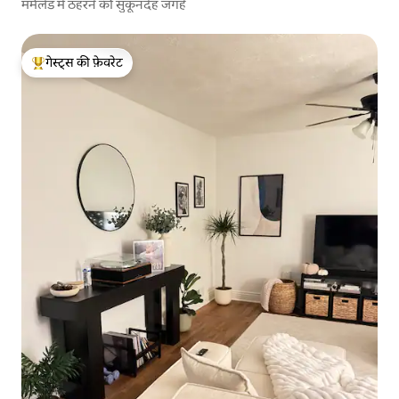
मर्मलेड में ठहरने की सुकूनदेह जगहें
गेस्ट्स की फ़ेवरेट
गेस्ट्स का टॉप फ़ेवरेट