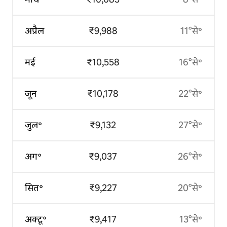
अप्रैल
₹9,988
11°से॰
मई
₹10,558
16°से॰
जून
₹10,178
22°से॰
जुल॰
₹9,132
27°से॰
अग॰
₹9,037
26°से॰
सित॰
₹9,227
20°से॰
अक्टू॰
₹9,417
13°से॰