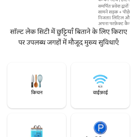
समर्पित प्रवेश द्वारों
सामने सड़क + पीछे घा
निजता। लिटिल और बिग
अपना परफ़ेक्ट कैन्यन ब
वैली के मनमोहक नज़ारो
सॉल्ट लेक सिटी में छुट्टियाँ बिताने के लिए किराए
डुबकी लगाएँ, ठंडे पानी मे
पर उपलब्ध जगहों में मौजूद मुख्य सुविधाएँ
योग का आनंद लें। पवित्
या एडवेंचर के लिए आद
(2/4/6-8 घंटे) उपलब्
पाने के लिए पूछताछ करें
तरह सुसज्जित रसोई, सेल
रीसेट यहाँ से शुरू होता ह
किचन
वाईफ़ाई