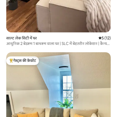
साल्ट लेक सिटी में घर
औसत रेटिंग 5 
5 (12)
आधुनिक 2 बेडरूम 1 बाथरूम वाला घर | SLC में बेहतरीन लोकेशन | कैन्यन
के पास
गेस्ट्स की फ़ेवरेट
गेस्ट्स का टॉप फ़ेवरेट