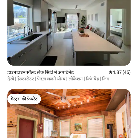
डाउनटाउन सॉल्ट लेक सिटी में अपार्टमेंट
औसत रेटिंग 5 में 
4.87 (45)
देखें | डेल्टासेंटर | पैदल चलने योग्य | लोकेशन | किंगबेड | जिम
गेस्ट्स की फ़ेवरेट
गेस्ट्स की फ़ेवरेट