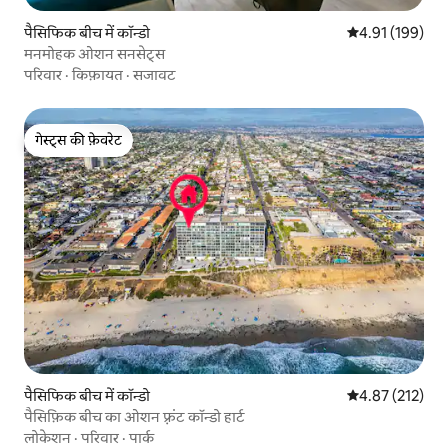
पैसिफिक बीच में कॉन्डो
औसत रेटिंग 5 में स
4.91 (199)
मनमोहक ओशन सनसेट्स
परिवार
·
किफ़ायत
·
सजावट
गेस्ट्स की फ़ेवरेट
गेस्ट्स की फ़ेवरेट
पैसिफिक बीच में कॉन्डो
औसत रेटिंग 5 में स
4.87 (212)
पैसिफ़िक बीच का ओशन फ़्रंट कॉन्डो हार्ट
लोकेशन
·
परिवार
·
पार्क