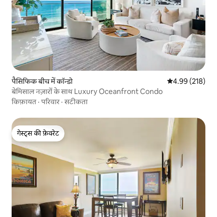
पैसिफिक बीच में कॉन्डो
औसत रेटिंग 5 में स
4.99 (218)
बेमिसाल नज़ारों के साथ Luxury Oceanfront Condo
किफ़ायत
·
परिवार
·
सटीकता
गेस्ट्स की फ़ेवरेट
गेस्ट्स की फ़ेवरेट