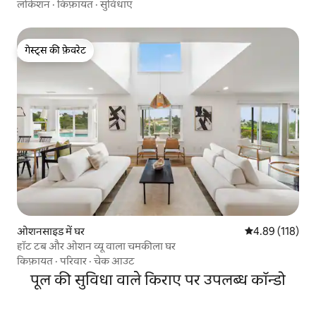
लोकेशन
·
किफ़ायत
·
सुविधाएँ
गेस्ट्स की फ़ेवरेट
गेस्ट्स की फ़ेवरेट
ओशनसाइड में घर
औसत रेटिंग 5 में स
4.89 (118)
हॉट टब और ओशन व्यू वाला चमकीला घर
किफ़ायत
·
परिवार
·
चेक आउट
पूल की सुविधा वाले किराए पर उपलब्ध कॉन्डो