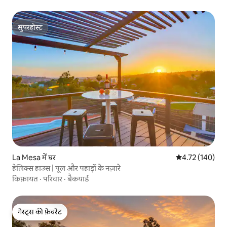
सुपरहोस्ट
सुपरहोस्ट
La Mesa में घर
औसत रेटिंग 5 में स
4.72 (140)
हेलिक्स हाउस | पूल और पहाड़ों के नज़ारे
किफ़ायत
·
परिवार
·
बैकयार्ड
गेस्ट्स की फ़ेवरेट
गेस्ट्स की फ़ेवरेट