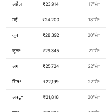
अप्रैल
₹23,914
17°से॰
मई
₹24,200
18°से॰
जून
₹28,392
20°से॰
जुल॰
₹29,345
21°से॰
अग॰
₹25,724
22°से॰
सित॰
₹22,199
22°से॰
अक्टू॰
₹21,818
20°से॰