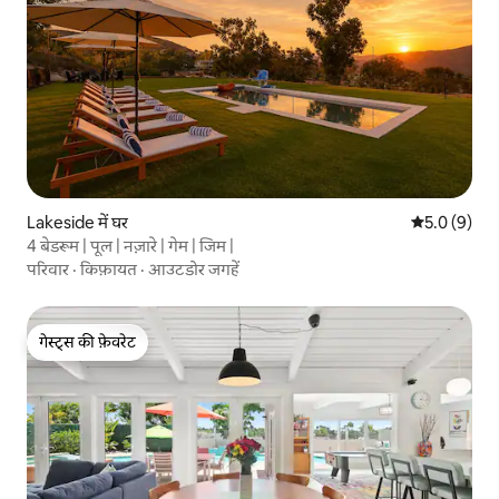
Lakeside में घर
औसत रेटिंग 5 म
5.0 (9)
4 बेडरूम | पूल | नज़ारे | गेम | जिम |
परिवार
·
किफ़ायत
·
आउटडोर जगहें
गेस्ट्स की फ़ेवरेट
गेस्ट्स की फ़ेवरेट