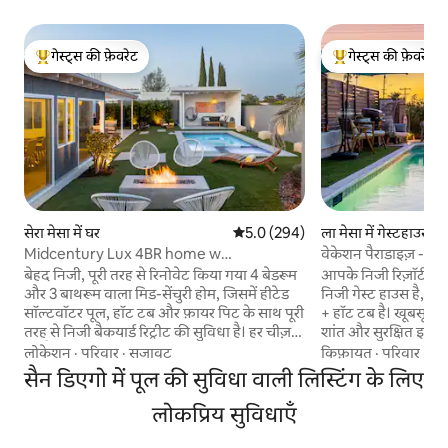
गेस्ट्स की फ़ेवरेट
गेस्ट्स की फ़ेवरेट
गेस्ट्स का टॉप फ़ेवरेट
गेस्ट्स का टॉप फ़ेवरेट
सेरा मेसा में घर
औसत रेटिंग 5 में से 5.0, 294 समीक्षाएँ
5.0 (294)
ला मेसा में गेस्टहाउस
Midcentury Lux 4BR home w
वेकेशन पैराडाइज़ - ही
Pool/Spa/Cabana/Firepit
टब+फ़ायरपिट+EV
बेहद निजी, पूरी तरह से रिनोवेट किया गया 4 बेडरूम
आपके निजी रिज़ॉर्ट म
और 3 बाथरूम वाला मिड-सेंचुरी होम, जिसमें हीटेड
निजी गेस्ट हाउस है, जि
सॉल्टवॉटर पूल, हॉट टब और फ़ायर पिट के साथ पूरी
+ हॉट टब है। खूबसूरत 
तरह से निजी बैकयार्ड रिट्रीट की सुविधा है। हर चीज़
शांत और सुरक्षित इलाके में
नई है, ऊपर से नीचे तक, अंदर से बाहर तक। बेड बेहद
डाउनटाउन, ला होया, चिड़
लोकेशन
·
परिवार
·
सजावट
किफ़ायत
·
परिवार
·
वा
शानदार हैं और उन पर 100% कॉटन की बेहद अच्छी
कन्वेंशन सेंटर + और भ
सैन डिएगो में पूल की सुविधा वाली लिस्टिंग के लिए
क्वॉलिटी की चादरें बिछी हुई हैं और बाथ टॉवल भी
ड्राइव करके पहुँचें। कोव
उसी क्वॉलिटी के हैं। हमारी लिस्टिंग शहर के बीचोंबीच
पड़ोस में हाइकिंग करें। 
लोकप्रिय सुविधाएँ
एक सुरक्षित और दोस्ताना माहौल वाले इलाके में
ज़ोन वाला एसी, पूरी त
मौजूद है, जहाँ से आपको पीछे की ओर खूबसूरत
मशीन/ड्रायर कॉम्बो, बे