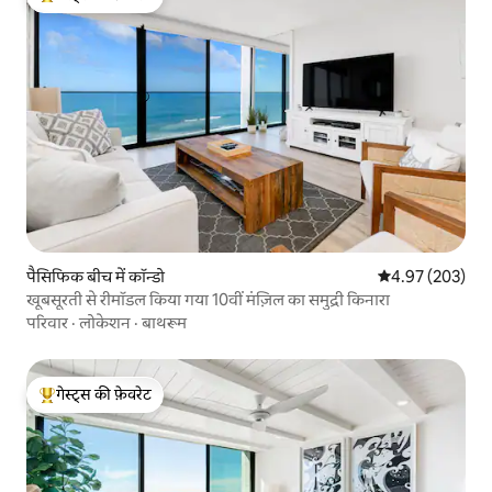
गेस्ट्स का टॉप फ़ेवरेट
पैसिफिक बीच में कॉन्डो
औसत रेटिंग 5 में स
4.97 (203)
खूबसूरती से रीमॉडल किया गया 10वीं मंज़िल का समुद्री किनारा
परिवार
·
लोकेशन
·
बाथरूम
गेस्ट्स की फ़ेवरेट
गेस्ट्स का टॉप फ़ेवरेट