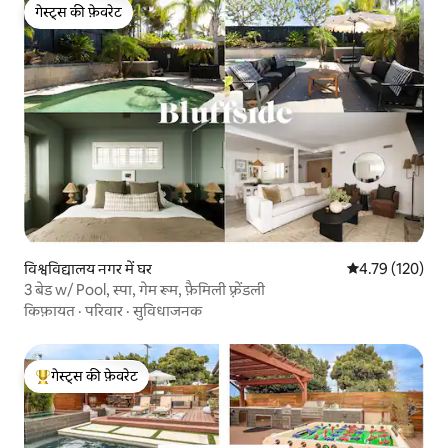
गेस्ट्स की फ़ेवरेट
गेस्ट्स की फ़ेवरेट
विश्वविद्यालय नगर में घर
औसत रेटिंग 5 में स
4.79 (120)
3 बेड w/ Pool, स्पा, गेम रूम, फ़ैमिली फ़्रेंडली
किफ़ायत
·
परिवार
·
सुविधाजनक
गेस्ट्स की फ़ेवरेट
गेस्ट्स का टॉप फ़ेवरेट