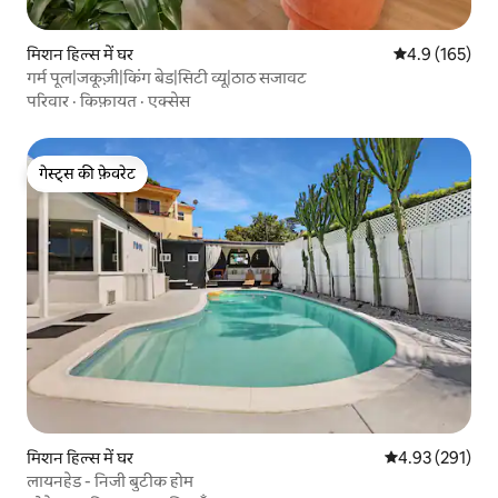
मिशन हिल्स में घर
औसत रेटिंग 5 में 
4.9 (165)
गर्म पूल|जकूज़ी|किंग बेड|सिटी व्यू|ठाठ सजावट
परिवार
·
किफ़ायत
·
एक्सेस
गेस्ट्स की फ़ेवरेट
गेस्ट्स की फ़ेवरेट
मिशन हिल्स में घर
औसत रेटिंग 5 में स
4.93 (291)
लायनहेड - निजी बुटीक होम