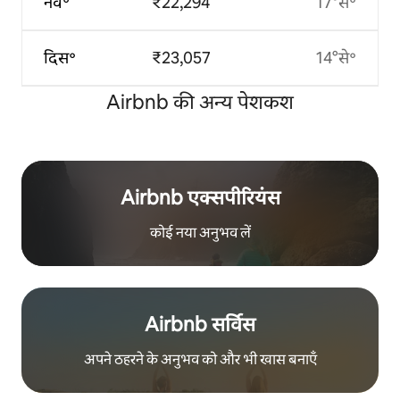
नव॰
₹22,294
17°से॰
दिस॰
₹23,057
14°से॰
Airbnb की अन्य पेशकश
Airbnb एक्सपीरियंस
कोई नया अनुभव लें
Airbnb सर्विस
अपने ठहरने के अनुभव को और भी खास बनाएँ