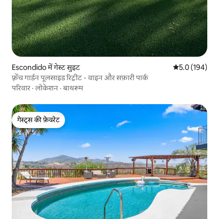
Escondido में गेस्ट सुइट
औसत रेटिंग 5 में 
5.0 (194)
फ़्रेंच गार्डन पूलसाइड रिट्रीट - वाइन और सफ़ारी पार्क
परिवार
·
लोकेशन
·
बाथरूम
गेस्ट्स की फ़ेवरेट
गेस्ट्स की फ़ेवरेट