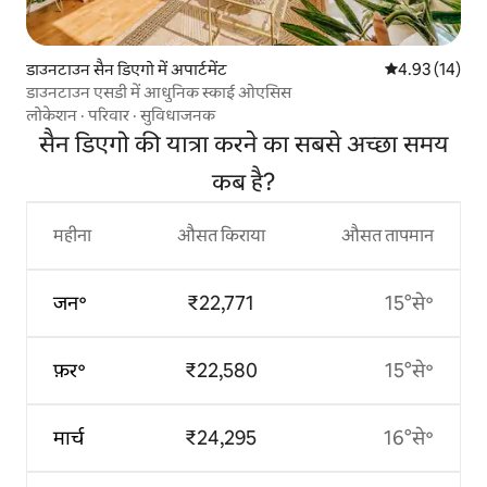
डाउनटाउन सैन डिएगो में अपार्टमेंट
औसत रेटिंग 5 में 
4.93 (14)
डाउनटाउन एसडी में आधुनिक स्काई ओएसिस
लोकेशन
·
परिवार
·
सुविधाजनक
सैन डिएगो की यात्रा करने का सबसे अच्छा समय
कब है?
महीना
औसत किराया
औसत तापमान
जन॰
₹22,771
15°से॰
फ़र॰
₹22,580
15°से॰
मार्च
₹24,295
16°से॰