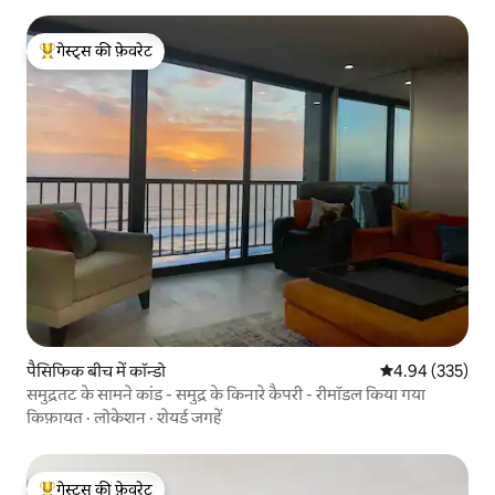
गेस्ट्स की फ़ेवरेट
गेस्ट्स का टॉप फ़ेवरेट
पैसिफिक बीच में कॉन्डो
औसत रेटिंग 5 में स
4.94 (335)
समुद्रतट के सामने कांड - समुद्र के किनारे कैपरी - रीमॉडल किया गया
किफ़ायत
·
लोकेशन
·
शेयर्ड जगहें
गेस्ट्स की फ़ेवरेट