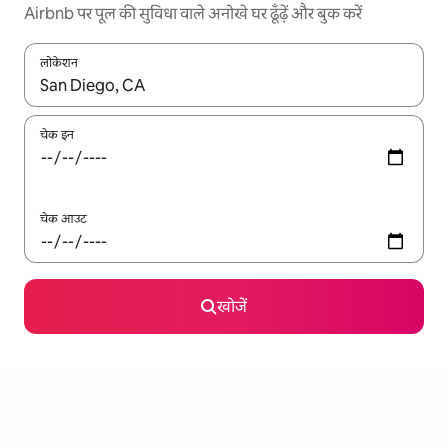
Airbnb पर पूल की सुविधा वाले अनोखे घर ढूँढ़ें और बुक करें
लोकेशन
नतीजों के उपलब्ध होने पर, अप और डाउन 'ऐरो की' का इस्तेमाल करके नेविगेट करें
चेक इन
चेक आउट
खोजें