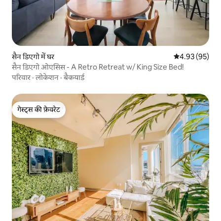
सैन डिएगो में घर
औसत रेटिंग 5 में 
4.93 (95)
सैन डिएगो ओएसिस - A Retro Retreat w/ King Size Bed!
परिवार
·
लोकेशन
·
बैकयार्ड
गेस्ट्स की फ़ेवरेट
गेस्ट्स की फ़ेवरेट