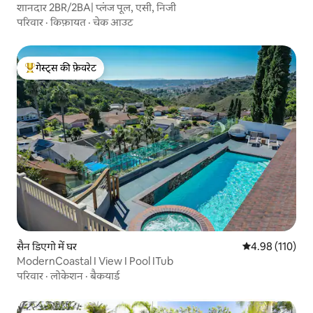
शानदार 2BR/2BA| प्लंज पूल, एसी, निजी
परिवार
·
किफ़ायत
·
चेक आउट
गेस्ट्स की फ़ेवरेट
गेस्ट्स का टॉप फ़ेवरेट
सैन डिएगो में घर
औसत रेटिंग 5 में स
4.98 (110)
ModernCoastal I View I Pool ITub
परिवार
·
लोकेशन
·
बैकयार्ड