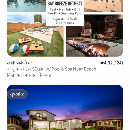
खाड़ी पार्क में घर
औसत रेटिंग 5 में स
4.92 (124)
आधुनिक सेंट्रल SD होम w/ Pool & Spa Near Beach
किफ़ायत
·
परिवार
·
बैकयार्ड
सुपरहोस्ट
सुपरहोस्ट